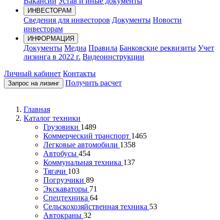
Вакансии
Устав и иные документы
ИНВЕСТОРАМ
Сведения для инвесторов
Документы
Новости
инвесторам
ИНФОРМАЦИЯ
Документы
Медиа
Правила
Банковские реквизиты
Учет
лизинга в 2022 г.
Видеоинструкции
Личный кабинет
Контакты
Получить расчет
Запрос на лизинг
Главная
Каталог техники
Грузовики
1489
Коммерческий транспорт
1465
Легковые автомобили
1358
Автобусы
454
Коммунальная техника
137
Тягачи
103
Погрузчики
89
Экскаваторы
71
Спецтехника
64
Сельскохозяйственная техника
53
Автокраны
32