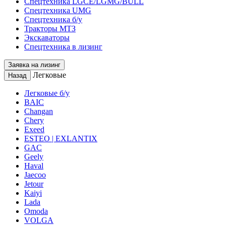
Спецтехника LGCE/LGMG/BULL
Спецтехника UMG
Спецтехника б/у
Тракторы МТЗ
Экскаваторы
Спецтехника в лизинг
Заявка на лизинг
Легковые
Назад
Легковые б/у
BAIC
Changan
Chery
Exeed
ESTEO | EXLANTIX
GAC
Geely
Haval
Jaecoo
Jetour
Kaiyi
Lada
Omoda
VOLGA