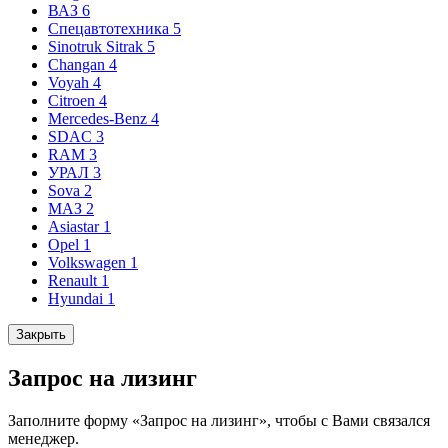
ВАЗ
6
Спецавтотехника
5
Sinotruk Sitrak
5
Changan
4
Voyah
4
Citroen
4
Mercedes-Benz
4
SDAC
3
RAM
3
УРАЛ
3
Sova
2
МАЗ
2
Asiastar
1
Opel
1
Volkswagen
1
Renault
1
Hyundai
1
Закрыть
Запрос на лизинг
Заполните форму «Запрос на лизинг», чтобы с Вами связался
менеджер.