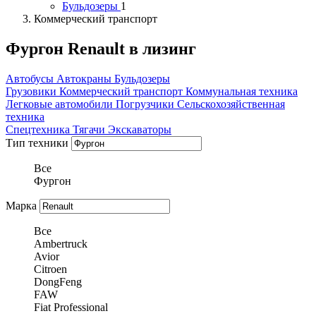
Бульдозеры
1
Коммерческий транспорт
Фургон Renault в лизинг
Автобусы
Автокраны
Бульдозеры
Грузовики
Коммерческий транспорт
Коммунальная техника
Легковые автомобили
Погрузчики
Сельскохозяйственная
техника
Спецтехника
Тягачи
Экскаваторы
Тип техники
Все
Фургон
Марка
Все
Ambertruck
Avior
Citroen
DongFeng
FAW
Fiat Professional