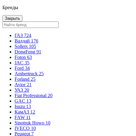
Бренды
Закрыть
ГАЗ
724
Валдай
176
Sollers
105
DongFeng
91
Foton
63
JAC
35
Ford
34
Ambertruck
25
Forland
25
Avior
21
УАЗ
20
Fiat Professional
20
GAC
13
Isuzu
13
КамАЗ
12
FAW
11
Sinotruk Howo
10
IVECO
10
Peugeot
7