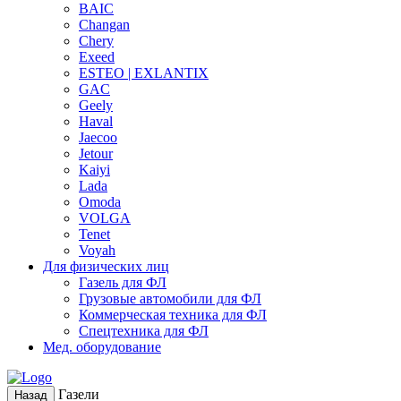
BAIC
Changan
Chery
Exeed
ESTEO | EXLANTIX
GAC
Geely
Haval
Jaecoo
Jetour
Kaiyi
Lada
Omoda
VOLGA
Tenet
Voyah
Для физических лиц
Газель для ФЛ
Грузовые автомобили для ФЛ
Коммерческая техника для ФЛ
Спецтехника для ФЛ
Мед. оборудование
Газели
Назад