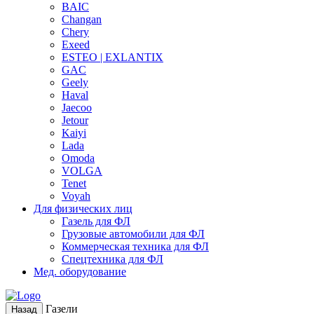
BAIC
Changan
Chery
Exeed
ESTEO | EXLANTIX
GAC
Geely
Haval
Jaecoo
Jetour
Kaiyi
Lada
Omoda
VOLGA
Tenet
Voyah
Для физических лиц
Газель для ФЛ
Грузовые автомобили для ФЛ
Коммерческая техника для ФЛ
Спецтехника для ФЛ
Мед. оборудование
Газели
Назад