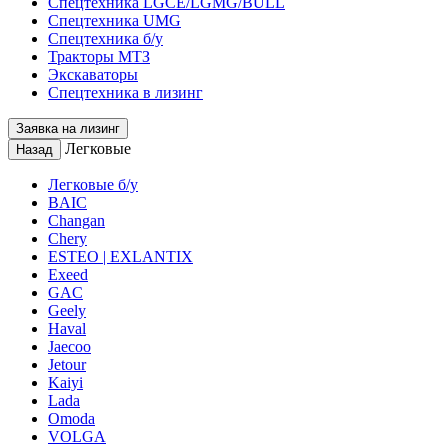
Спецтехника LGCE/LGMG/BULL
Спецтехника UMG
Спецтехника б/у
Тракторы МТЗ
Экскаваторы
Спецтехника в лизинг
Заявка на лизинг
Легковые
Назад
Легковые б/у
BAIC
Changan
Chery
ESTEO | EXLANTIX
Exeed
GAC
Geely
Haval
Jaecoo
Jetour
Kaiyi
Lada
Omoda
VOLGA