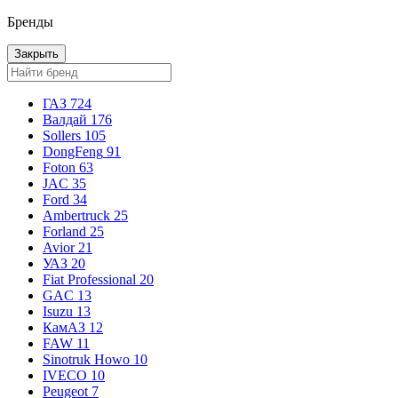
Бренды
Закрыть
ГАЗ
724
Валдай
176
Sollers
105
DongFeng
91
Foton
63
JAC
35
Ford
34
Ambertruck
25
Forland
25
Avior
21
УАЗ
20
Fiat Professional
20
GAC
13
Isuzu
13
КамАЗ
12
FAW
11
Sinotruk Howo
10
IVECO
10
Peugeot
7