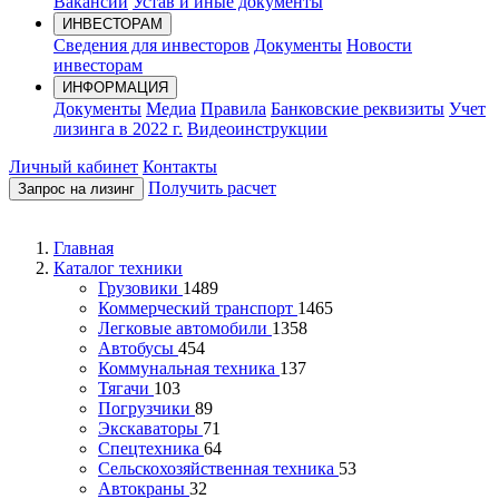
Вакансии
Устав и иные документы
ИНВЕСТОРАМ
Сведения для инвесторов
Документы
Новости
инвесторам
ИНФОРМАЦИЯ
Документы
Медиа
Правила
Банковские реквизиты
Учет
лизинга в 2022 г.
Видеоинструкции
Личный кабинет
Контакты
Получить расчет
Запрос на лизинг
Главная
Каталог техники
Грузовики
1489
Коммерческий транспорт
1465
Легковые автомобили
1358
Автобусы
454
Коммунальная техника
137
Тягачи
103
Погрузчики
89
Экскаваторы
71
Спецтехника
64
Сельскохозяйственная техника
53
Автокраны
32