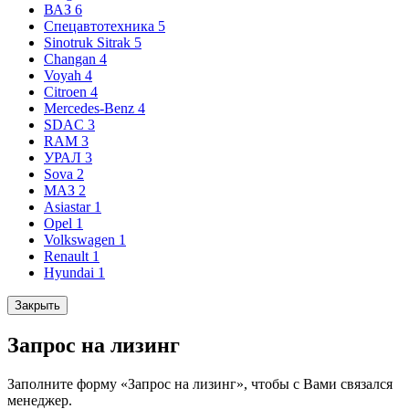
ВАЗ
6
Спецавтотехника
5
Sinotruk Sitrak
5
Changan
4
Voyah
4
Citroen
4
Mercedes-Benz
4
SDAC
3
RAM
3
УРАЛ
3
Sova
2
МАЗ
2
Asiastar
1
Opel
1
Volkswagen
1
Renault
1
Hyundai
1
Закрыть
Запрос на лизинг
Заполните форму «Запрос на лизинг», чтобы с Вами связался
менеджер.