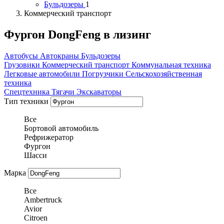
Бульдозеры
1
Коммерческий транспорт
Фургон DongFeng в лизинг
Автобусы
Автокраны
Бульдозеры
Грузовики
Коммерческий транспорт
Коммунальная техника
Легковые автомобили
Погрузчики
Сельскохозяйственная
техника
Спецтехника
Тягачи
Экскаваторы
Тип техники
Все
Бортовой автомобиль
Рефрижератор
Фургон
Шасси
Марка
Все
Ambertruck
Avior
Citroen