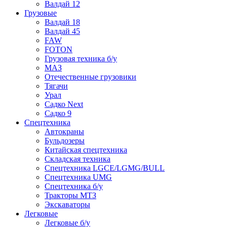
Валдай 12
Грузовые
Валдай 18
Валдай 45
FAW
FOTON
Грузовая техника б/у
МАЗ
Отечественные грузовики
Тягачи
Урал
Садко Next
Садко 9
Спецтехника
Автокраны
Бульдозеры
Китайская спецтехника
Складская техника
Спецтехника LGCE/LGMG/BULL
Спецтехника UMG
Спецтехника б/у
Тракторы МТЗ
Экскаваторы
Легковые
Легковые б/у