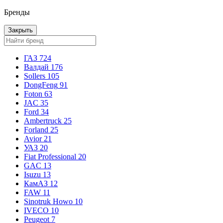
Бренды
Закрыть
ГАЗ
724
Валдай
176
Sollers
105
DongFeng
91
Foton
63
JAC
35
Ford
34
Ambertruck
25
Forland
25
Avior
21
УАЗ
20
Fiat Professional
20
GAC
13
Isuzu
13
КамАЗ
12
FAW
11
Sinotruk Howo
10
IVECO
10
Peugeot
7