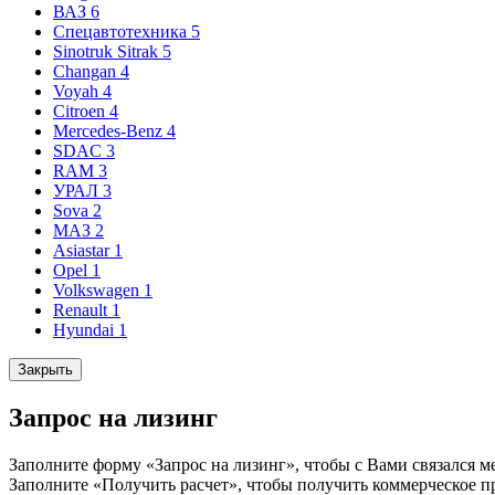
ВАЗ
6
Спецавтотехника
5
Sinotruk Sitrak
5
Changan
4
Voyah
4
Citroen
4
Mercedes-Benz
4
SDAC
3
RAM
3
УРАЛ
3
Sova
2
МАЗ
2
Asiastar
1
Opel
1
Volkswagen
1
Renault
1
Hyundai
1
Закрыть
Запрос на лизинг
Заполните форму «Запрос на лизинг», чтобы с Вами связался м
Заполните «Получить расчет», чтобы получить коммерческое п