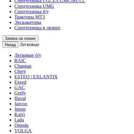
Спецтехника LGCE/LGMG/BULL
Спецтехника UMG
Спецтехника б/у
Тракторы МТЗ
Экскаваторы
Спецтехника в лизинг
Заявка на лизинг
Легковые
Назад
Легковые б/у
BAIC
Changan
Chery
ESTEO | EXLANTIX
Exeed
GAC
Geely
Haval
Jaecoo
Jetour
Kaiyi
Lada
Omoda
VOLGA