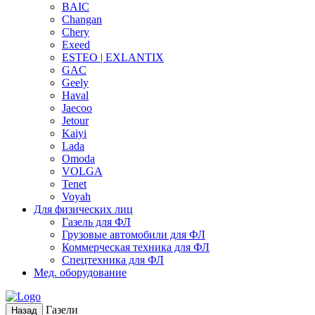
BAIC
Changan
Chery
Exeed
ESTEO | EXLANTIX
GAC
Geely
Haval
Jaecoo
Jetour
Kaiyi
Lada
Omoda
VOLGA
Tenet
Voyah
Для физических лиц
Газель для ФЛ
Грузовые автомобили для ФЛ
Коммерческая техника для ФЛ
Спецтехника для ФЛ
Мед. оборудование
Газели
Назад