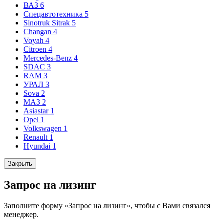
ВАЗ
6
Спецавтотехника
5
Sinotruk Sitrak
5
Changan
4
Voyah
4
Citroen
4
Mercedes-Benz
4
SDAC
3
RAM
3
УРАЛ
3
Sova
2
МАЗ
2
Asiastar
1
Opel
1
Volkswagen
1
Renault
1
Hyundai
1
Закрыть
Запрос на лизинг
Заполните форму «Запрос на лизинг», чтобы с Вами связался
менеджер.