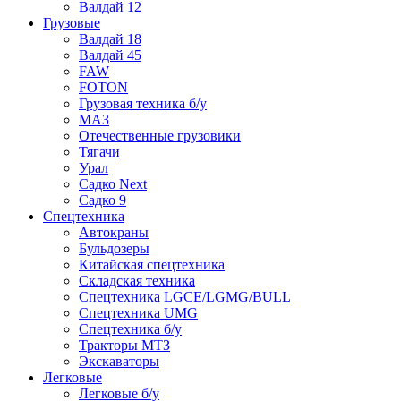
Валдай 12
Грузовые
Валдай 18
Валдай 45
FAW
FOTON
Грузовая техника б/у
МАЗ
Отечественные грузовики
Тягачи
Урал
Садко Next
Садко 9
Спецтехника
Автокраны
Бульдозеры
Китайская спецтехника
Складская техника
Спецтехника LGCE/LGMG/BULL
Спецтехника UMG
Спецтехника б/у
Тракторы МТЗ
Экскаваторы
Легковые
Легковые б/у