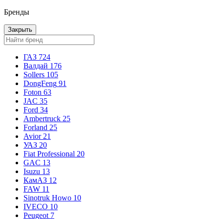
Бренды
Закрыть
ГАЗ
724
Валдай
176
Sollers
105
DongFeng
91
Foton
63
JAC
35
Ford
34
Ambertruck
25
Forland
25
Avior
21
УАЗ
20
Fiat Professional
20
GAC
13
Isuzu
13
КамАЗ
12
FAW
11
Sinotruk Howo
10
IVECO
10
Peugeot
7