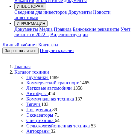
Вакансии
Устав и иные документы
ИНВЕСТОРАМ
Сведения для инвесторов
Документы
Новости
инвесторам
ИНФОРМАЦИЯ
Документы
Медиа
Правила
Банковские реквизиты
Учет
лизинга в 2022 г.
Видеоинструкции
Личный кабинет
Контакты
Получить расчет
Запрос на лизинг
Главная
Каталог техники
Грузовики
1489
Коммерческий транспорт
1465
Легковые автомобили
1358
Автобусы
454
Коммунальная техника
137
Тягачи
103
Погрузчики
89
Экскаваторы
71
Спецтехника
64
Сельскохозяйственная техника
53
Автокраны
32