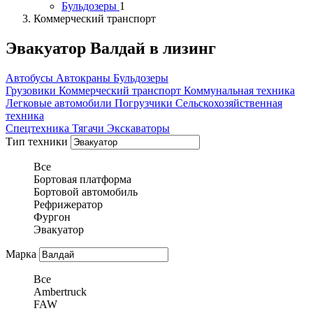
Бульдозеры
1
Коммерческий транспорт
Эвакуатор Валдай в лизинг
Автобусы
Автокраны
Бульдозеры
Грузовики
Коммерческий транспорт
Коммунальная техника
Легковые автомобили
Погрузчики
Сельскохозяйственная
техника
Спецтехника
Тягачи
Экскаваторы
Тип техники
Все
Бортовая платформа
Бортовой автомобиль
Рефрижератор
Фургон
Эвакуатор
Марка
Все
Ambertruck
FAW