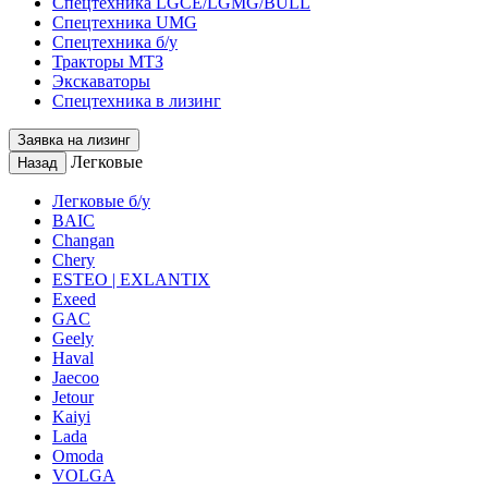
Спецтехника LGCE/LGMG/BULL
Спецтехника UMG
Спецтехника б/у
Тракторы МТЗ
Экскаваторы
Спецтехника в лизинг
Заявка на лизинг
Легковые
Назад
Легковые б/у
BAIC
Changan
Chery
ESTEO | EXLANTIX
Exeed
GAC
Geely
Haval
Jaecoo
Jetour
Kaiyi
Lada
Omoda
VOLGA