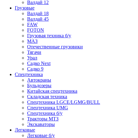
Валдай 12
Грузовые
Валдай 18
Валдай 45
FAW
FOTON
Грузовая техника б/у
МАЗ
Отечественные грузовики
Тягачи
Урал
Садко Next
Садко 9
Спецтехника
Автокраны
Бульдозеры
Китайская спецтехника
Складская техника
Спецтехника LGCE/LGMG/BULL
Спецтехника UMG
Спецтехника б/у
Тракторы МТЗ
Экскаваторы
Легковые
Легковые б/у