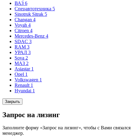
ВАЗ
6
Спецавтотехника
5
Sinotruk Sitrak
5
Changan
4
Voyah
4
Citroen
4
Mercedes-Benz
4
SDAC
3
RAM
3
УРАЛ
3
Sova
2
МАЗ
2
Asiastar
1
Opel
1
Volkswagen
1
Renault
1
Hyundai
1
Закрыть
Запрос на лизинг
Заполните форму «Запрос на лизинг», чтобы с Вами связался
менеджер.