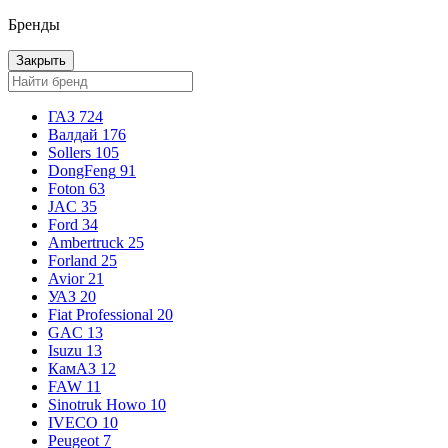
Бренды
Закрыть
ГАЗ
724
Валдай
176
Sollers
105
DongFeng
91
Foton
63
JAC
35
Ford
34
Ambertruck
25
Forland
25
Avior
21
УАЗ
20
Fiat Professional
20
GAC
13
Isuzu
13
КамАЗ
12
FAW
11
Sinotruk Howo
10
IVECO
10
Peugeot
7