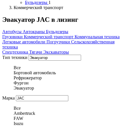
Бульдозеры
1
Коммерческий транспорт
Эвакуатор JAC в лизинг
Автобусы
Автокраны
Бульдозеры
Грузовики
Коммерческий транспорт
Коммунальная техника
Легковые автомобили
Погрузчики
Сельскохозяйственная
техника
Спецтехника
Тягачи
Экскаваторы
Тип техники
Все
Бортовой автомобиль
Рефрижератор
Фургон
Эвакуатор
Марка
Все
Ambertruck
FAW
Isuzu