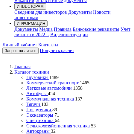
Вакансии
Устав и иные документы
ИНВЕСТОРАМ
Сведения для инвесторов
Документы
Новости
инвесторам
ИНФОРМАЦИЯ
Документы
Медиа
Правила
Банковские реквизиты
Учет
лизинга в 2022 г.
Видеоинструкции
Личный кабинет
Контакты
Получить расчет
Запрос на лизинг
Главная
Каталог техники
Грузовики
1489
Коммерческий транспорт
1465
Легковые автомобили
1358
Автобусы
454
Коммунальная техника
137
Тягачи
103
Погрузчики
89
Экскаваторы
71
Спецтехника
64
Сельскохозяйственная техника
53
Автокраны
32