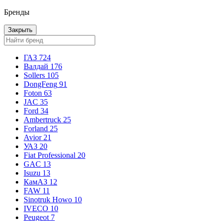
Бренды
Закрыть
ГАЗ
724
Валдай
176
Sollers
105
DongFeng
91
Foton
63
JAC
35
Ford
34
Ambertruck
25
Forland
25
Avior
21
УАЗ
20
Fiat Professional
20
GAC
13
Isuzu
13
КамАЗ
12
FAW
11
Sinotruk Howo
10
IVECO
10
Peugeot
7