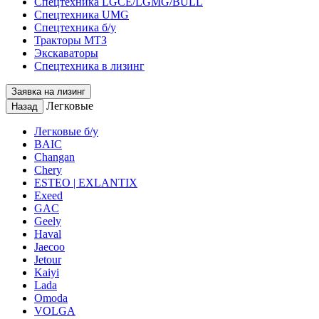
Спецтехника LGCE/LGMG/BULL
Спецтехника UMG
Спецтехника б/у
Тракторы МТЗ
Экскаваторы
Спецтехника в лизинг
Заявка на лизинг
Легковые
Назад
Легковые б/у
BAIC
Changan
Chery
ESTEO | EXLANTIX
Exeed
GAC
Geely
Haval
Jaecoo
Jetour
Kaiyi
Lada
Omoda
VOLGA