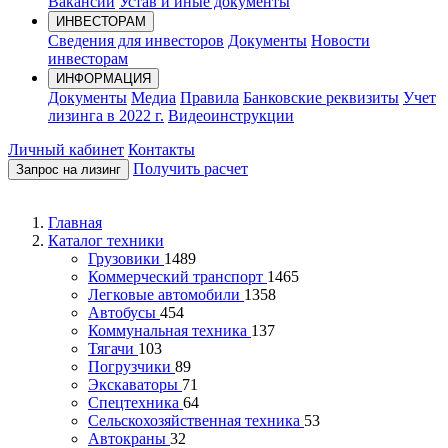
Вакансии
Устав и иные документы
ИНВЕСТОРАМ
Сведения для инвесторов
Документы
Новости
инвесторам
ИНФОРМАЦИЯ
Документы
Медиа
Правила
Банковские реквизиты
Учет
лизинга в 2022 г.
Видеоинструкции
Личный кабинет
Контакты
Получить расчет
Запрос на лизинг
Главная
Каталог техники
Грузовики
1489
Коммерческий транспорт
1465
Легковые автомобили
1358
Автобусы
454
Коммунальная техника
137
Тягачи
103
Погрузчики
89
Экскаваторы
71
Спецтехника
64
Сельскохозяйственная техника
53
Автокраны
32