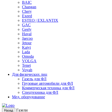
BAIC
Changan
Chery
Exeed
ESTEO | EXLANTIX
GAC
Geely
Haval
Jaecoo
Jetour
Kaiyi
Lada
Omoda
VOLGA
Tenet
Voyah
Для физических лиц
Газель для ФЛ
Грузовые автомобили для ФЛ
Коммерческая техника для ФЛ
Спецтехника для ФЛ
Мед. оборудование
Газели
Назад