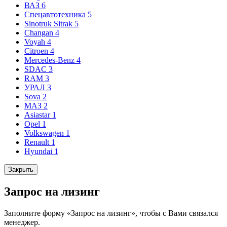
ВАЗ
6
Спецавтотехника
5
Sinotruk Sitrak
5
Changan
4
Voyah
4
Citroen
4
Mercedes-Benz
4
SDAC
3
RAM
3
УРАЛ
3
Sova
2
МАЗ
2
Asiastar
1
Opel
1
Volkswagen
1
Renault
1
Hyundai
1
Закрыть
Запрос на лизинг
Заполните форму «Запрос на лизинг», чтобы с Вами связался
менеджер.