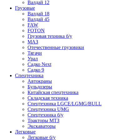
Валдай 12
Грузовые
Валдай 18
Валдай 45
FAW
FOTON
Грузовая техника б/у
МАЗ
Отечественные грузовики
Тягачи
Урал
Садко Next
Садко 9
Спецтехника
Автокраны
Бульдозеры
Китайская спецтехника
Складская техника
Спецтехника LGCE/LGMG/BULL
Спецтехника UMG
Спецтехника б/у
Тракторы МТЗ
Экскаваторы
Легковые
Легковые б/у