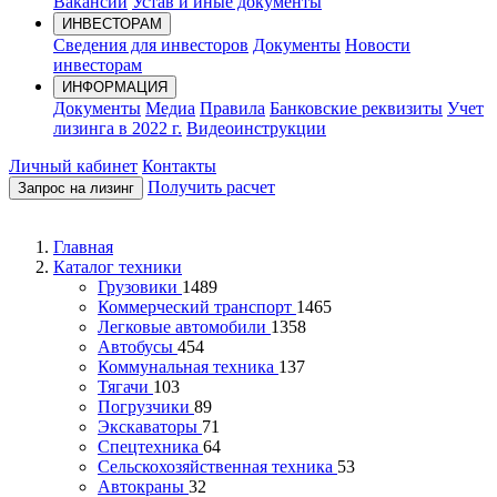
Вакансии
Устав и иные документы
ИНВЕСТОРАМ
Сведения для инвесторов
Документы
Новости
инвесторам
ИНФОРМАЦИЯ
Документы
Медиа
Правила
Банковские реквизиты
Учет
лизинга в 2022 г.
Видеоинструкции
Личный кабинет
Контакты
Получить расчет
Запрос на лизинг
Главная
Каталог техники
Грузовики
1489
Коммерческий транспорт
1465
Легковые автомобили
1358
Автобусы
454
Коммунальная техника
137
Тягачи
103
Погрузчики
89
Экскаваторы
71
Спецтехника
64
Сельскохозяйственная техника
53
Автокраны
32