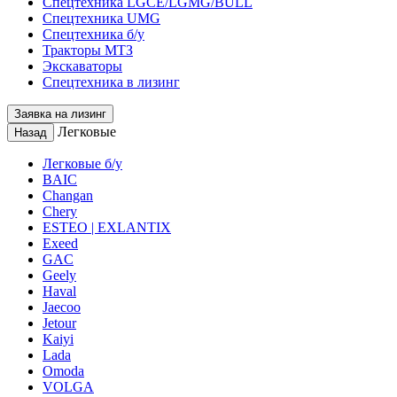
Спецтехника LGCE/LGMG/BULL
Спецтехника UMG
Спецтехника б/у
Тракторы МТЗ
Экскаваторы
Спецтехника в лизинг
Заявка на лизинг
Легковые
Назад
Легковые б/у
BAIC
Changan
Chery
ESTEO | EXLANTIX
Exeed
GAC
Geely
Haval
Jaecoo
Jetour
Kaiyi
Lada
Omoda
VOLGA