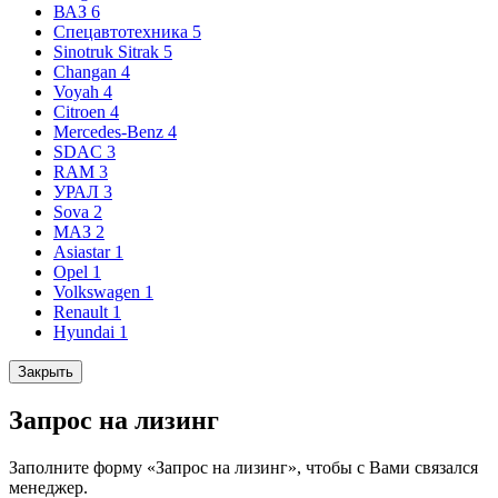
ВАЗ
6
Спецавтотехника
5
Sinotruk Sitrak
5
Changan
4
Voyah
4
Citroen
4
Mercedes-Benz
4
SDAC
3
RAM
3
УРАЛ
3
Sova
2
МАЗ
2
Asiastar
1
Opel
1
Volkswagen
1
Renault
1
Hyundai
1
Закрыть
Запрос на лизинг
Заполните форму «Запрос на лизинг», чтобы с Вами связался
менеджер.