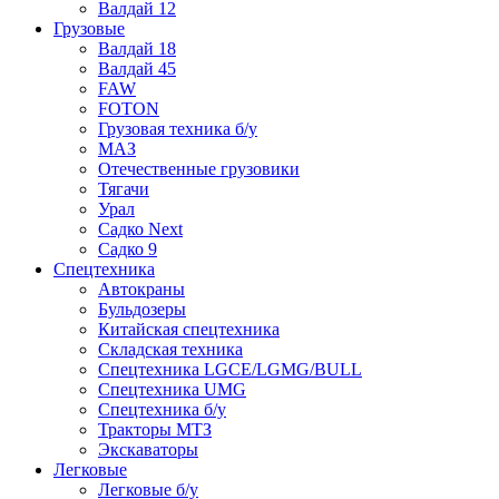
Валдай 12
Грузовые
Валдай 18
Валдай 45
FAW
FOTON
Грузовая техника б/у
МАЗ
Отечественные грузовики
Тягачи
Урал
Садко Next
Садко 9
Спецтехника
Автокраны
Бульдозеры
Китайская спецтехника
Складская техника
Спецтехника LGCE/LGMG/BULL
Спецтехника UMG
Спецтехника б/у
Тракторы МТЗ
Экскаваторы
Легковые
Легковые б/у