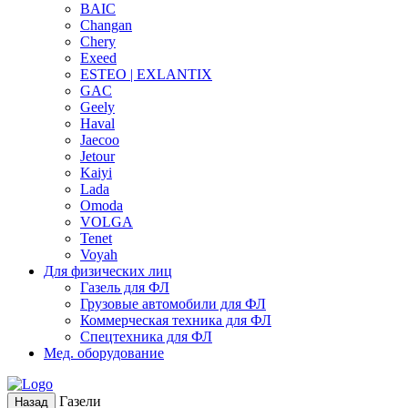
BAIC
Changan
Chery
Exeed
ESTEO | EXLANTIX
GAC
Geely
Haval
Jaecoo
Jetour
Kaiyi
Lada
Omoda
VOLGA
Tenet
Voyah
Для физических лиц
Газель для ФЛ
Грузовые автомобили для ФЛ
Коммерческая техника для ФЛ
Спецтехника для ФЛ
Мед. оборудование
Газели
Назад