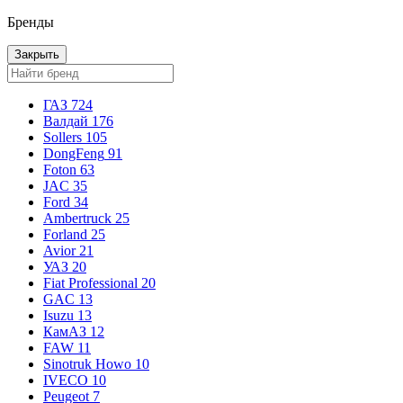
Бренды
Закрыть
ГАЗ
724
Валдай
176
Sollers
105
DongFeng
91
Foton
63
JAC
35
Ford
34
Ambertruck
25
Forland
25
Avior
21
УАЗ
20
Fiat Professional
20
GAC
13
Isuzu
13
КамАЗ
12
FAW
11
Sinotruk Howo
10
IVECO
10
Peugeot
7