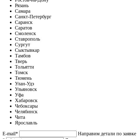
Рязань
Самара
Санкт-Петербург
Саранск
Саратов
Смоленск
Ставрополь
Сургут
Сыктывкар
Тамбов
Тверь
Тольятти
Томск
Тюмень
Улан-Удэ
Ульяновск
Уфа
Хабаровск
Чебоксары
Челябинск
Чита
Ярославль
E-mail
*
Направим детали по заявке