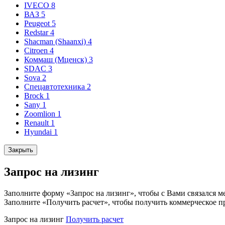
IVECO
8
ВАЗ
5
Peugeot
5
Redstar
4
Shacman (Shaanxi)
4
Citroen
4
Коммаш (Мценск)
3
SDAC
3
Sova
2
Спецавтотехника
2
Brock
1
Sany
1
Zoomlion
1
Renault
1
Hyundai
1
Закрыть
Запрос на лизинг
Заполните форму «Запрос на лизинг», чтобы с Вами связался м
Заполните «Получить расчет», чтобы получить коммерческое п
Запрос на лизинг
Получить расчет