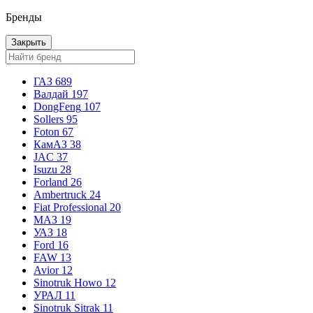
Бренды
Закрыть
ГАЗ
689
Валдай
197
DongFeng
107
Sollers
95
Foton
67
КамАЗ
38
JAC
37
Isuzu
28
Forland
26
Ambertruck
24
Fiat Professional
20
МАЗ
19
УАЗ
18
Ford
16
FAW
13
Avior
12
Sinotruk Howo
12
УРАЛ
11
Sinotruk Sitrak
11