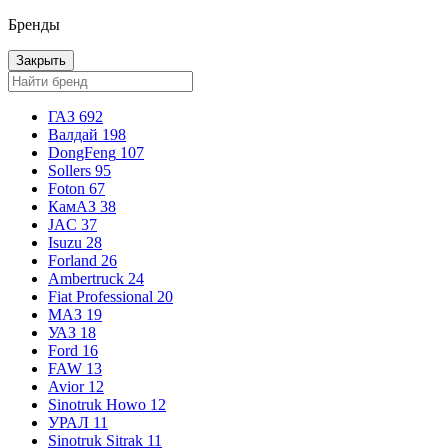
Бренды
Закрыть
ГАЗ
692
Валдай
198
DongFeng
107
Sollers
95
Foton
67
КамАЗ
38
JAC
37
Isuzu
28
Forland
26
Ambertruck
24
Fiat Professional
20
МАЗ
19
УАЗ
18
Ford
16
FAW
13
Avior
12
Sinotruk Howo
12
УРАЛ
11
Sinotruk Sitrak
11