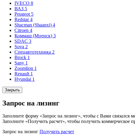
IVECO
8
ВАЗ
5
Peugeot
5
Redstar
4
Shacman (Shaanxi)
4
Citroen
4
Коммаш (Мценск)
3
SDAC
3
Sova
2
Спецавтотехника
2
Brock
1
Sany
1
Zoomlion
1
Renault
1
Hyundai
1
Закрыть
Запрос на лизинг
Заполните форму «Запрос на лизинг», чтобы с Вами связался м
Заполните «Получить расчет», чтобы получить коммерческое п
Запрос на лизинг
Получить расчет