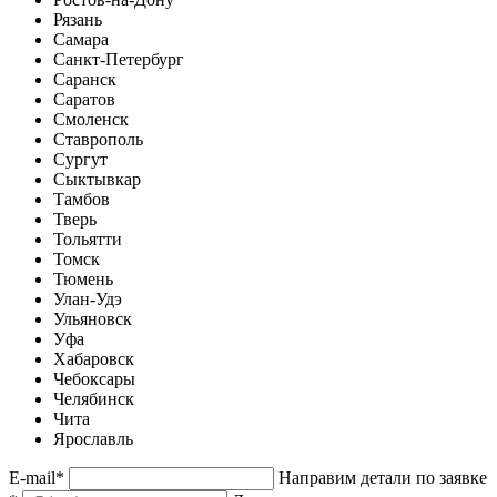
Рязань
Самара
Санкт-Петербург
Саранск
Саратов
Смоленск
Ставрополь
Сургут
Сыктывкар
Тамбов
Тверь
Тольятти
Томск
Тюмень
Улан-Удэ
Ульяновск
Уфа
Хабаровск
Чебоксары
Челябинск
Чита
Ярославль
E-mail
*
Направим детали по заявке