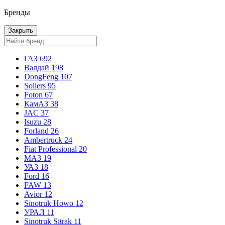
Бренды
Закрыть
ГАЗ
692
Валдай
198
DongFeng
107
Sollers
95
Foton
67
КамАЗ
38
JAC
37
Isuzu
28
Forland
26
Ambertruck
24
Fiat Professional
20
МАЗ
19
УАЗ
18
Ford
16
FAW
13
Avior
12
Sinotruk Howo
12
УРАЛ
11
Sinotruk Sitrak
11