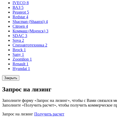
IVECO
8
ВАЗ
5
Peugeot
5
Redstar
4
Shacman (Shaanxi)
4
Citroen
4
Коммаш (Мценск)
3
SDAC
3
Sova
2
Спецавтотехника
2
Brock
1
Sany
1
Zoomlion
1
Renault
1
Hyundai
1
Закрыть
Запрос на лизинг
Заполните форму «Запрос на лизинг», чтобы с Вами связался м
Заполните «Получить расчет», чтобы получить коммерческое п
Запрос на лизинг
Получить расчет