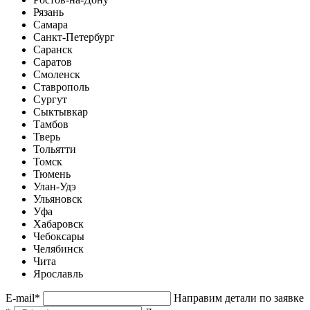
Рязань
Самара
Санкт-Петербург
Саранск
Саратов
Смоленск
Ставрополь
Сургут
Сыктывкар
Тамбов
Тверь
Тольятти
Томск
Тюмень
Улан-Удэ
Ульяновск
Уфа
Хабаровск
Чебоксары
Челябинск
Чита
Ярославль
E-mail
*
Направим детали по заявке