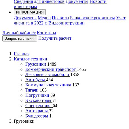
Сведения для инвесторов
Документы
Новости
инвесторам
ИНФОРМАЦИЯ
Документы
Медиа
Правила
Банковские реквизиты
Учет
лизинга в 2022 г.
Видеоинструкции
Личный кабинет
Контакты
Получить расчет
Запрос на лизинг
Главная
Каталог техники
Грузовики
1489
Коммерческий транспорт
1465
Легковые автомобили
1358
Автобусы
454
Коммунальная техника
137
Тягачи
103
Погрузчики
89
Экскаваторы
71
Спецтехника
64
Автокраны
32
Бульдозеры
1
Грузовики