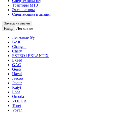
Спецтехника б/у
Тракторы МТЗ
Экскаваторы
Спецтехника в лизинг
Заявка на лизинг
Легковые
Назад
Легковые б/у
BAIC
Changan
Chery
ESTEO | EXLANTIX
Exeed
GAC
Geely
Haval
Jaecoo
Jetour
Kaiyi
Lada
Omoda
VOLGA
Tenet
Voyah