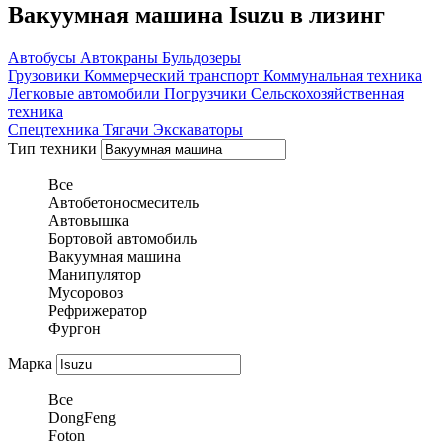
Вакуумная машина Isuzu в лизинг
Автобусы
Автокраны
Бульдозеры
Грузовики
Коммерческий транспорт
Коммунальная техника
Легковые автомобили
Погрузчики
Сельскохозяйственная
техника
Спецтехника
Тягачи
Экскаваторы
Тип техники
Все
Автобетоносмеситель
Автовышка
Бортовой автомобиль
Вакуумная машина
Манипулятор
Мусоровоз
Рефрижератор
Фургон
Марка
Все
DongFeng
Foton