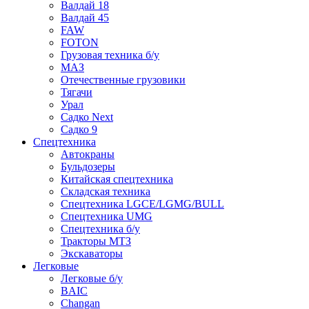
Валдай 18
Валдай 45
FAW
FOTON
Грузовая техника б/у
МАЗ
Отечественные грузовики
Тягачи
Урал
Садко Next
Садко 9
Спецтехника
Автокраны
Бульдозеры
Китайская спецтехника
Складская техника
Спецтехника LGCE/LGMG/BULL
Спецтехника UMG
Спецтехника б/у
Тракторы МТЗ
Экскаваторы
Легковые
Легковые б/у
BAIC
Changan