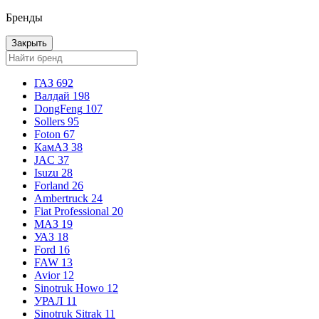
Бренды
Закрыть
ГАЗ
692
Валдай
198
DongFeng
107
Sollers
95
Foton
67
КамАЗ
38
JAC
37
Isuzu
28
Forland
26
Ambertruck
24
Fiat Professional
20
МАЗ
19
УАЗ
18
Ford
16
FAW
13
Avior
12
Sinotruk Howo
12
УРАЛ
11
Sinotruk Sitrak
11