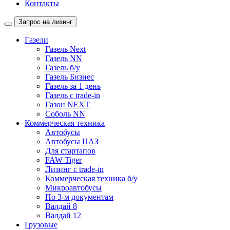
Контакты
Запрос на лизинг
Газели
Газель Next
Газель NN
Газель б/у
Газель Бизнес
Газель за 1 день
Газель с trade-in
Газон NEXT
Соболь NN
Коммерческая техника
Автобусы
Автобусы ПАЗ
Для стартапов
FAW Tiger
Лизинг с trade-in
Коммерческая техника б/у
Микроавтобусы
По 3-м документам
Валдай 8
Валдай 12
Грузовые