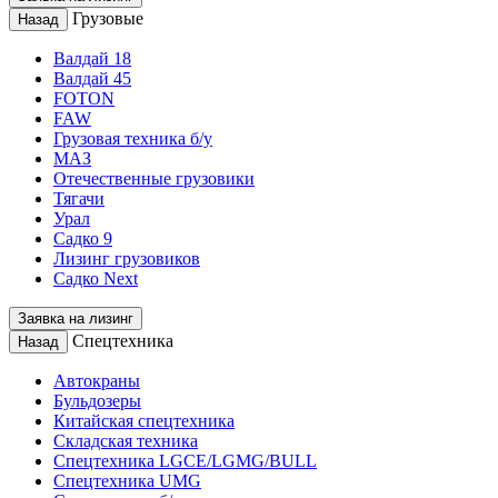
Грузовые
Назад
Валдай 18
Валдай 45
FOTON
FAW
Грузовая техника б/у
МАЗ
Отечественные грузовики
Тягачи
Урал
Садко 9
Лизинг грузовиков
Садко Next
Заявка на лизинг
Спецтехника
Назад
Автокраны
Бульдозеры
Китайская спецтехника
Складская техника
Спецтехника LGCE/LGMG/BULL
Спецтехника UMG