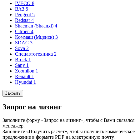
IVECO
8
ВАЗ
5
Peugeot
5
Redstar
4
Shacman (Shaanxi)
4
Citroen
4
Коммаш (Мценск)
3
SDAC
3
Sova
2
Спецавтотехника
2
Brock
1
Sany
1
Zoomlion
1
Renault
1
Hyundai
1
Закрыть
Запрос на лизинг
Заполните форму «Запрос на лизинг», чтобы с Вами связался
менеджер.
Заполните «Получить расчет», чтобы получить коммерческое
предложение в формате PDF на электронную почту.