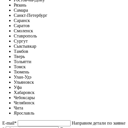
Рязань
Самара
Санкт-Петербург
Саранск
Саратов
Смоленск
Ставрополь
Сургут
Сыктывкар
Тамбов
Тверь
Тольятти
Томск
Тюмень
Улан-Удэ
Ульяновск
Уфа
Хабаровск
Чебоксары
Челябинск
Чита
Ярославль
E-mail
*
Направим детали по заявке