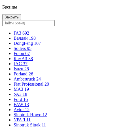
Бренды
Закрыть
ГАЗ
692
Валдай
198
DongFeng
107
Sollers
95
Foton
67
КамАЗ
38
JAC
37
Isuzu
28
Forland
26
Ambertruck
24
Fiat Professional
20
МАЗ
19
УАЗ
18
Ford
16
FAW
13
Avior
12
Sinotruk Howo
12
УРАЛ
11
Sinotruk Sitrak
11