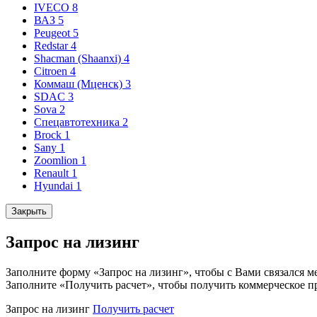
IVECO
8
ВАЗ
5
Peugeot
5
Redstar
4
Shacman (Shaanxi)
4
Citroen
4
Коммаш (Мценск)
3
SDAC
3
Sova
2
Спецавтотехника
2
Brock
1
Sany
1
Zoomlion
1
Renault
1
Hyundai
1
Закрыть
Запрос на лизинг
Заполните форму «Запрос на лизинг», чтобы с Вами связался м
Заполните «Получить расчет», чтобы получить коммерческое п
Запрос на лизинг
Получить расчет