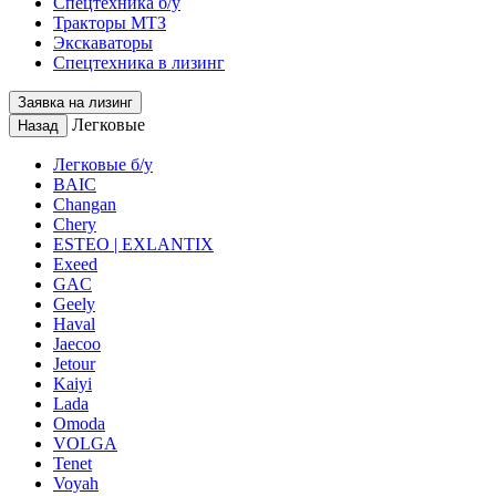
Спецтехника б/у
Тракторы МТЗ
Экскаваторы
Спецтехника в лизинг
Заявка на лизинг
Легковые
Назад
Легковые б/у
BAIC
Changan
Chery
ESTEO | EXLANTIX
Exeed
GAC
Geely
Haval
Jaecoo
Jetour
Kaiyi
Lada
Omoda
VOLGA
Tenet
Voyah