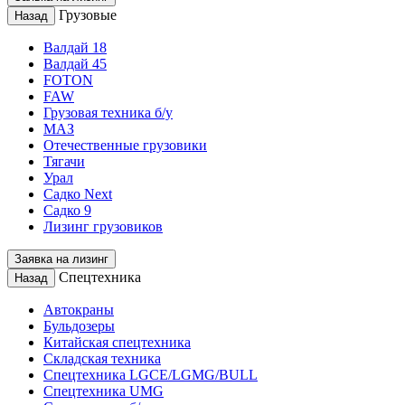
Грузовые
Назад
Валдай 18
Валдай 45
FOTON
FAW
Грузовая техника б/у
МАЗ
Отечественные грузовики
Тягачи
Урал
Садко Next
Садко 9
Лизинг грузовиков
Заявка на лизинг
Спецтехника
Назад
Автокраны
Бульдозеры
Китайская спецтехника
Складская техника
Спецтехника LGCE/LGMG/BULL
Спецтехника UMG