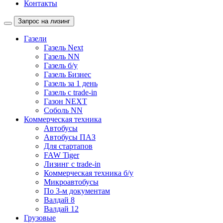
Контакты
Запрос на лизинг
Газели
Газель Next
Газель NN
Газель б/у
Газель Бизнес
Газель за 1 день
Газель с trade-in
Газон NEXT
Соболь NN
Коммерческая техника
Автобусы
Автобусы ПАЗ
Для стартапов
FAW Tiger
Лизинг с trade-in
Коммерческая техника б/у
Микроавтобусы
По 3-м документам
Валдай 8
Валдай 12
Грузовые