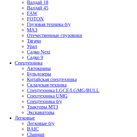
Валдай 18
Валдай 45
FAW
FOTON
Грузовая техника б/у
МАЗ
Отечественные грузовики
Тягачи
Урал
Садко Next
Садко 9
Спецтехника
Автокраны
Бульдозеры
Китайская спецтехника
Складская техника
Спецтехника LGCE/LGMG/BULL
Спецтехника UMG
Спецтехника б/у
Тракторы МТЗ
Экскаваторы
Легковые
Легковые б/у
BAIC
Changan