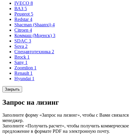
IVECO
8
ВАЗ
5
Peugeot
5
Redstar
4
Shacman (Shaanxi)
4
Citroen
4
Коммаш (Мценск)
3
SDAC
3
Sova
2
Спецавтотехника
2
Brock
1
Sany
1
Zoomlion
1
Renault
1
Hyundai
1
Закрыть
Запрос на лизинг
Заполните форму «Запрос на лизинг», чтобы с Вами связался
менеджер.
Заполните «Получить расчет», чтобы получить коммерческое
предложение в формате PDF на электронную почту.