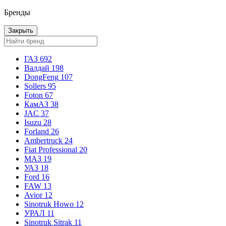
Бренды
Закрыть
ГАЗ
692
Валдай
198
DongFeng
107
Sollers
95
Foton
67
КамАЗ
38
JAC
37
Isuzu
28
Forland
26
Ambertruck
24
Fiat Professional
20
МАЗ
19
УАЗ
18
Ford
16
FAW
13
Avior
12
Sinotruk Howo
12
УРАЛ
11
Sinotruk Sitrak
11