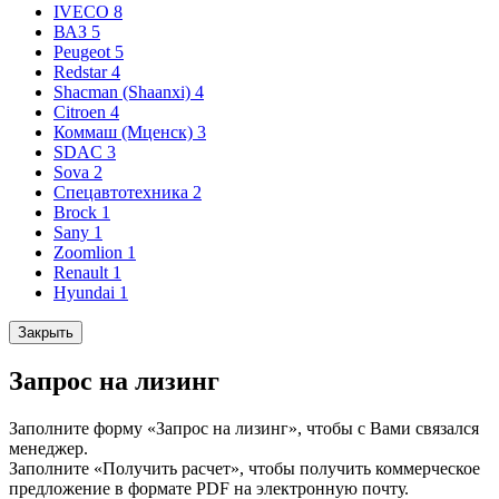
IVECO
8
ВАЗ
5
Peugeot
5
Redstar
4
Shacman (Shaanxi)
4
Citroen
4
Коммаш (Мценск)
3
SDAC
3
Sova
2
Спецавтотехника
2
Brock
1
Sany
1
Zoomlion
1
Renault
1
Hyundai
1
Закрыть
Запрос на лизинг
Заполните форму «Запрос на лизинг», чтобы с Вами связался
менеджер.
Заполните «Получить расчет», чтобы получить коммерческое
предложение в формате PDF на электронную почту.