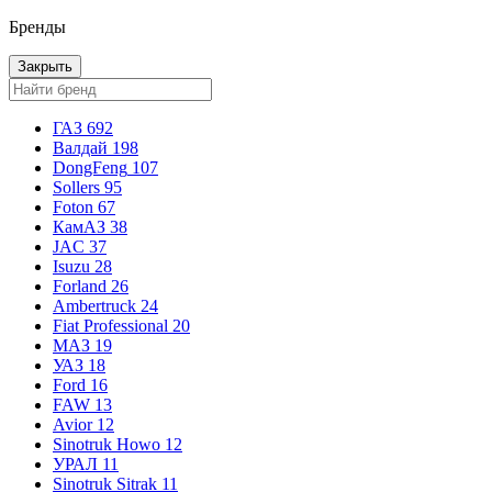
Бренды
Закрыть
ГАЗ
692
Валдай
198
DongFeng
107
Sollers
95
Foton
67
КамАЗ
38
JAC
37
Isuzu
28
Forland
26
Ambertruck
24
Fiat Professional
20
МАЗ
19
УАЗ
18
Ford
16
FAW
13
Avior
12
Sinotruk Howo
12
УРАЛ
11
Sinotruk Sitrak
11