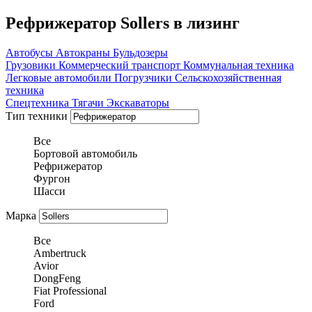
Рефрижератор Sollers в лизинг
Автобусы
Автокраны
Бульдозеры
Грузовики
Коммерческий транспорт
Коммунальная техника
Легковые автомобили
Погрузчики
Сельскохозяйственная
техника
Спецтехника
Тягачи
Экскаваторы
Тип техники
Все
Бортовой автомобиль
Рефрижератор
Фургон
Шасси
Марка
Все
Ambertruck
Avior
DongFeng
Fiat Professional
Ford