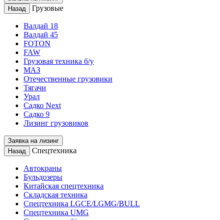
Грузовые
Назад
Валдай 18
Валдай 45
FOTON
FAW
Грузовая техника б/у
МАЗ
Отечественные грузовики
Тягачи
Урал
Садко Next
Садко 9
Лизинг грузовиков
Заявка на лизинг
Спецтехника
Назад
Автокраны
Бульдозеры
Китайская спецтехника
Складская техника
Спецтехника LGCE/LGMG/BULL
Спецтехника UMG