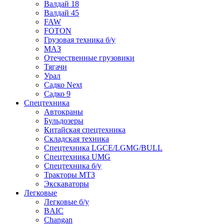
Валдай 18
Валдай 45
FAW
FOTON
Грузовая техника б/у
МАЗ
Отечественные грузовики
Тягачи
Урал
Садко Next
Садко 9
Спецтехника
Автокраны
Бульдозеры
Китайская спецтехника
Складская техника
Спецтехника LGCE/LGMG/BULL
Спецтехника UMG
Спецтехника б/у
Тракторы МТЗ
Экскаваторы
Легковые
Легковые б/у
BAIC
Changan