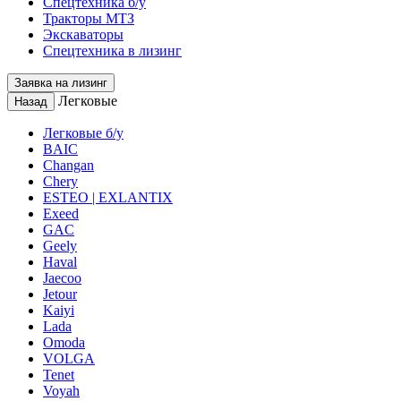
Спецтехника б/у
Тракторы МТЗ
Экскаваторы
Спецтехника в лизинг
Заявка на лизинг
Легковые
Назад
Легковые б/у
BAIC
Changan
Chery
ESTEO | EXLANTIX
Exeed
GAC
Geely
Haval
Jaecoo
Jetour
Kaiyi
Lada
Omoda
VOLGA
Tenet
Voyah