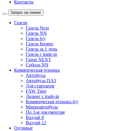
Контакты
Запрос на лизинг
Газели
Газель Next
Газель NN
Газель б/у
Газель Бизнес
Газель за 1 день
Газель с trade-in
Газон NEXT
Соболь NN
Коммерческая техника
Автобусы
Автобусы ПАЗ
Для стартапов
FAW Tiger
Лизинг с trade-in
Коммерческая техника б/у
Микроавтобусы
По 3-м документам
Валдай 8
Валдай 12
Грузовые