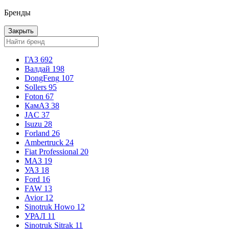
Бренды
Закрыть
ГАЗ
692
Валдай
198
DongFeng
107
Sollers
95
Foton
67
КамАЗ
38
JAC
37
Isuzu
28
Forland
26
Ambertruck
24
Fiat Professional
20
МАЗ
19
УАЗ
18
Ford
16
FAW
13
Avior
12
Sinotruk Howo
12
УРАЛ
11
Sinotruk Sitrak
11