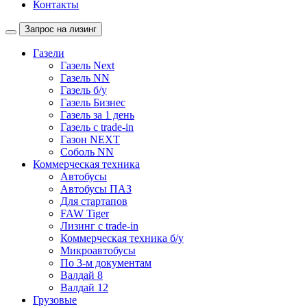
Контакты
Запрос на лизинг
Газели
Газель Next
Газель NN
Газель б/у
Газель Бизнес
Газель за 1 день
Газель с trade-in
Газон NEXT
Соболь NN
Коммерческая техника
Автобусы
Автобусы ПАЗ
Для стартапов
FAW Tiger
Лизинг с trade-in
Коммерческая техника б/у
Микроавтобусы
По 3-м документам
Валдай 8
Валдай 12
Грузовые