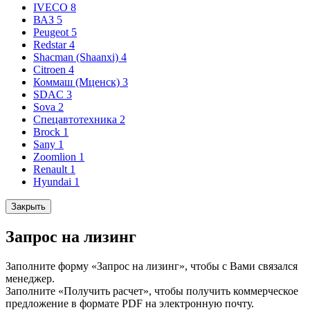
IVECO
8
ВАЗ
5
Peugeot
5
Redstar
4
Shacman (Shaanxi)
4
Citroen
4
Коммаш (Мценск)
3
SDAC
3
Sova
2
Спецавтотехника
2
Brock
1
Sany
1
Zoomlion
1
Renault
1
Hyundai
1
Закрыть
Запрос на лизинг
Заполните форму «Запрос на лизинг», чтобы с Вами связался
менеджер.
Заполните «Получить расчет», чтобы получить коммерческое
предложение в формате PDF на электронную почту.