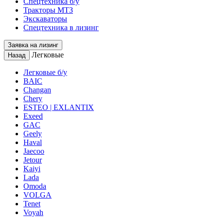
Спецтехника б/у
Тракторы МТЗ
Экскаваторы
Спецтехника в лизинг
Заявка на лизинг
Легковые
Назад
Легковые б/у
BAIC
Changan
Chery
ESTEO | EXLANTIX
Exeed
GAC
Geely
Haval
Jaecoo
Jetour
Kaiyi
Lada
Omoda
VOLGA
Tenet
Voyah