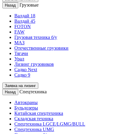
Грузовые
Назад
Валдай 18
Валдай 45
FOTON
FAW
Грузовая техника б/у
МАЗ
Отечественные грузовики
Тягачи
Урал
Лизинг грузовиков
Садко Next
Садко 9
Заявка на лизинг
Спецтехника
Назад
Автокраны
Бульдозеры
Китайская спецтехника
Складская техника
Спецтехника LGCE/LGMG/BULL
Спецтехника UMG