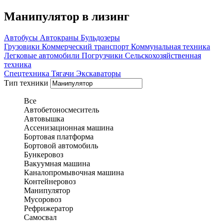
Манипулятор в лизинг
Автобусы
Автокраны
Бульдозеры
Грузовики
Коммерческий транспорт
Коммунальная техника
Легковые автомобили
Погрузчики
Сельскохозяйственная
техника
Спецтехника
Тягачи
Экскаваторы
Тип техники
Все
Автобетоносмеситель
Автовышка
Ассенизационная машина
Бортовая платформа
Бортовой автомобиль
Бункеровоз
Вакуумная машина
Каналопромывочная машина
Контейнеровоз
Манипулятор
Мусоровоз
Рефрижератор
Самосвал