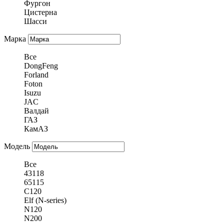
Фургон
Цистерна
Шасси
Марка
Все
DongFeng
Forland
Foton
Isuzu
JAC
Валдай
ГАЗ
КамАЗ
Модель
Все
43118
65115
C120
Elf (N-series)
N120
N200