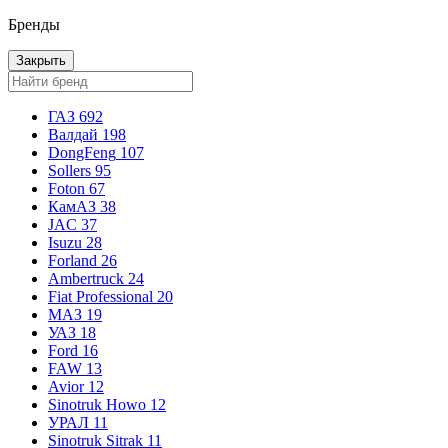
Бренды
Закрыть
ГАЗ
692
Валдай
198
DongFeng
107
Sollers
95
Foton
67
КамАЗ
38
JAC
37
Isuzu
28
Forland
26
Ambertruck
24
Fiat Professional
20
МАЗ
19
УАЗ
18
Ford
16
FAW
13
Avior
12
Sinotruk Howo
12
УРАЛ
11
Sinotruk Sitrak
11