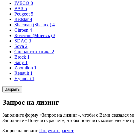
IVECO
8
ВАЗ
5
Peugeot
5
Redstar
4
Shacman (Shaanxi)
4
Citroen
4
Коммаш (Мценск)
3
SDAC
3
Sova
2
Спецавтотехника
2
Brock
1
Sany
1
Zoomlion
1
Renault
1
Hyundai
1
Закрыть
Запрос на лизинг
Заполните форму «Запрос на лизинг», чтобы с Вами связался м
Заполните «Получить расчет», чтобы получить коммерческое п
Запрос на лизинг
Получить расчет