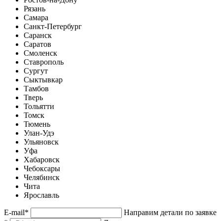
Рязань
Самара
Санкт-Петербург
Саранск
Саратов
Смоленск
Ставрополь
Сургут
Сыктывкар
Тамбов
Тверь
Тольятти
Томск
Тюмень
Улан-Удэ
Ульяновск
Уфа
Хабаровск
Чебоксары
Челябинск
Чита
Ярославль
E-mail
*
Направим детали по заявке