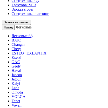
Спецтехника б/у
Тракторы МТЗ
Экскаваторы
Спецтехника в лизинг
Заявка на лизинг
Легковые
Назад
Легковые б/у
BAIC
Changan
Chery
ESTEO | EXLANTIX
Exeed
GAC
Geely
Haval
Jaecoo
Jetour
Kaiyi
Lada
Omoda
VOLGA
Tenet
Voyah