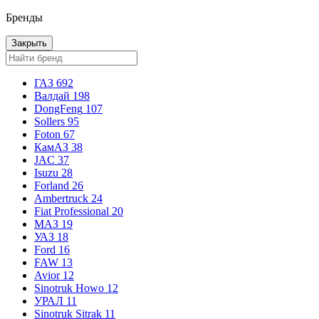
Бренды
Закрыть
ГАЗ
692
Валдай
198
DongFeng
107
Sollers
95
Foton
67
КамАЗ
38
JAC
37
Isuzu
28
Forland
26
Ambertruck
24
Fiat Professional
20
МАЗ
19
УАЗ
18
Ford
16
FAW
13
Avior
12
Sinotruk Howo
12
УРАЛ
11
Sinotruk Sitrak
11