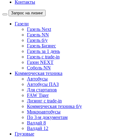
Контакты
Запрос на лизинг
Газели
Газель Next
Газель NN
Газель б/у
Газель Бизнес
Газель за 1 день
Газель с trade-in
Газон NEXT
Соболь NN
Коммерческая техника
Автобусы
Автобусы ПАЗ
Для стартапов
FAW Tiger
Лизинг с trade-in
Коммерческая техника б/у
Микроавтобусы
По 3-м документам
Валдай 8
Валдай 12
Грузовые