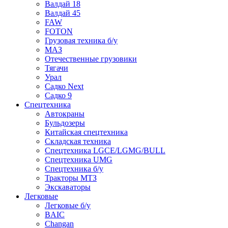
Валдай 18
Валдай 45
FAW
FOTON
Грузовая техника б/у
МАЗ
Отечественные грузовики
Тягачи
Урал
Садко Next
Садко 9
Спецтехника
Автокраны
Бульдозеры
Китайская спецтехника
Складская техника
Спецтехника LGCE/LGMG/BULL
Спецтехника UMG
Спецтехника б/у
Тракторы МТЗ
Экскаваторы
Легковые
Легковые б/у
BAIC
Changan