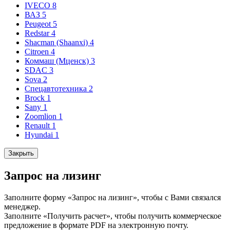
IVECO
8
ВАЗ
5
Peugeot
5
Redstar
4
Shacman (Shaanxi)
4
Citroen
4
Коммаш (Мценск)
3
SDAC
3
Sova
2
Спецавтотехника
2
Brock
1
Sany
1
Zoomlion
1
Renault
1
Hyundai
1
Закрыть
Запрос на лизинг
Заполните форму «Запрос на лизинг», чтобы с Вами связался
менеджер.
Заполните «Получить расчет», чтобы получить коммерческое
предложение в формате PDF на электронную почту.