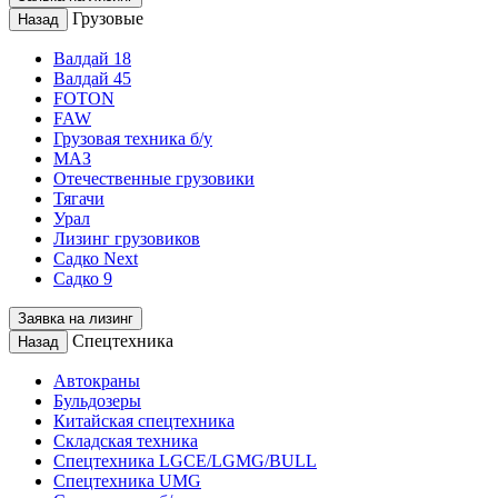
Грузовые
Назад
Валдай 18
Валдай 45
FOTON
FAW
Грузовая техника б/у
МАЗ
Отечественные грузовики
Тягачи
Урал
Лизинг грузовиков
Садко Next
Садко 9
Заявка на лизинг
Спецтехника
Назад
Автокраны
Бульдозеры
Китайская спецтехника
Складская техника
Спецтехника LGCE/LGMG/BULL
Спецтехника UMG