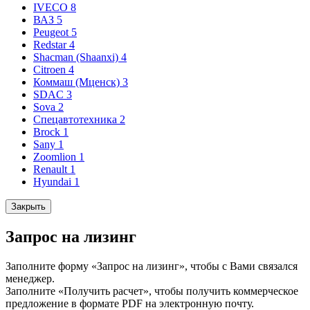
IVECO
8
ВАЗ
5
Peugeot
5
Redstar
4
Shacman (Shaanxi)
4
Citroen
4
Коммаш (Мценск)
3
SDAC
3
Sova
2
Спецавтотехника
2
Brock
1
Sany
1
Zoomlion
1
Renault
1
Hyundai
1
Закрыть
Запрос на лизинг
Заполните форму «Запрос на лизинг», чтобы с Вами связался
менеджер.
Заполните «Получить расчет», чтобы получить коммерческое
предложение в формате PDF на электронную почту.