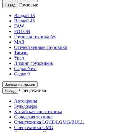
Грузовые
Назад
Валдай 18
Валдай 45
FAW
FOTON
Грузовая техника б/у
МАЗ
Отечественные грузовики
Тягачи
Урал
Лизинг грузовиков
Садко Next
Садко 9
Заявка на лизинг
Спецтехника
Назад
Автокраны
Бульдозеры
Китайская спецтехника
Складская техника
Спецтехника LGCE/LGMG/BULL
Спецтехника UMG