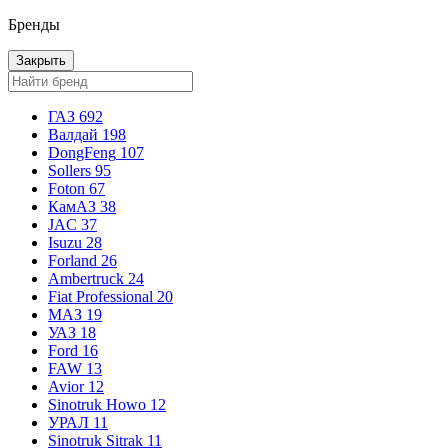
Бренды
Закрыть
ГАЗ
692
Валдай
198
DongFeng
107
Sollers
95
Foton
67
КамАЗ
38
JAC
37
Isuzu
28
Forland
26
Ambertruck
24
Fiat Professional
20
МАЗ
19
УАЗ
18
Ford
16
FAW
13
Avior
12
Sinotruk Howo
12
УРАЛ
11
Sinotruk Sitrak
11