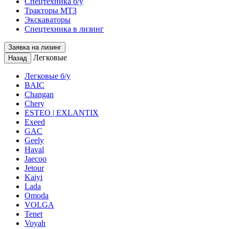
Спецтехника б/у
Тракторы МТЗ
Экскаваторы
Спецтехника в лизинг
Заявка на лизинг
Легковые
Назад
Легковые б/у
BAIC
Changan
Chery
ESTEO | EXLANTIX
Exeed
GAC
Geely
Haval
Jaecoo
Jetour
Kaiyi
Lada
Omoda
VOLGA
Tenet
Voyah