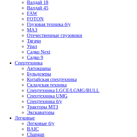
Валдай 18
Валдай 45
FAW
FOTON
Грузовая техника б/у
МАЗ
Отечественные грузовики
Тягачи
Урал
Садко Next
Садко 9
Спецтехника
Автокраны
Бульдозеры
Китайская спецтехника
Складская техника
Спецтехника LGCE/LGMG/BULL
Спецтехника UMG
Спецтехника б/у
Тракторы МТЗ
Экскаваторы
Легковые
Легковые б/у
BAIC
Changan