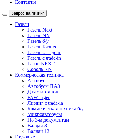
Контакты
Запрос на лизинг
Газели
Газель Next
Газель NN
Газель б/у
Газель Бизнес
Газель за 1 день
Газель с trade-in
Газон NEXT
Соболь NN
Коммерческая техника
Автобусы
Автобусы ПАЗ
Для стартапов
FAW Tiger
Лизинг с trade-in
Коммерческая техника б/у
Микроавтобусы
По 3-м документам
Валдай 8
Валдай 12
Грузовые