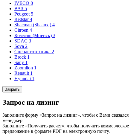
IVECO
8
ВАЗ
5
Peugeot
5
Redstar
4
Shacman (Shaanxi)
4
Citroen
4
Коммаш (Мценск)
3
SDAC
3
Sova
2
Спецавтотехника
2
Brock
1
Sany
1
Zoomlion
1
Renault
1
Hyundai
1
Закрыть
Запрос на лизинг
Заполните форму «Запрос на лизинг», чтобы с Вами связался
менеджер.
Заполните «Получить расчет», чтобы получить коммерческое
предложение в формате PDF на электронную почту.