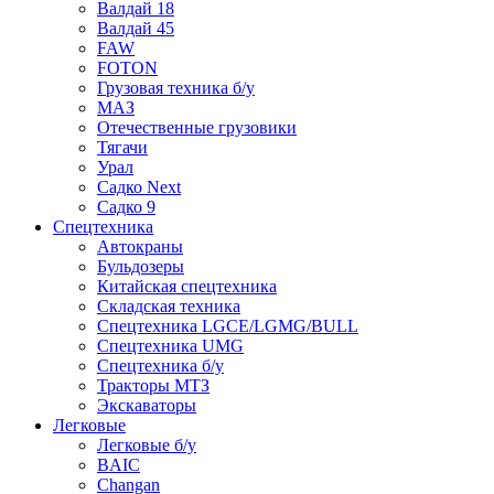
Валдай 18
Валдай 45
FAW
FOTON
Грузовая техника б/у
МАЗ
Отечественные грузовики
Тягачи
Урал
Садко Next
Садко 9
Спецтехника
Автокраны
Бульдозеры
Китайская спецтехника
Складская техника
Спецтехника LGCE/LGMG/BULL
Спецтехника UMG
Спецтехника б/у
Тракторы МТЗ
Экскаваторы
Легковые
Легковые б/у
BAIC
Changan