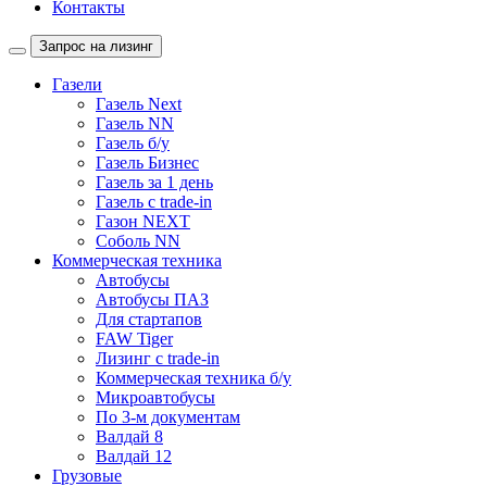
Контакты
Запрос на лизинг
Газели
Газель Next
Газель NN
Газель б/у
Газель Бизнес
Газель за 1 день
Газель с trade-in
Газон NEXT
Соболь NN
Коммерческая техника
Автобусы
Автобусы ПАЗ
Для стартапов
FAW Tiger
Лизинг с trade-in
Коммерческая техника б/у
Микроавтобусы
По 3-м документам
Валдай 8
Валдай 12
Грузовые