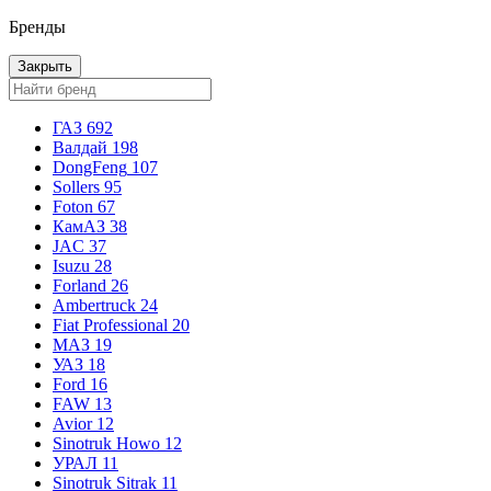
Бренды
Закрыть
ГАЗ
692
Валдай
198
DongFeng
107
Sollers
95
Foton
67
КамАЗ
38
JAC
37
Isuzu
28
Forland
26
Ambertruck
24
Fiat Professional
20
МАЗ
19
УАЗ
18
Ford
16
FAW
13
Avior
12
Sinotruk Howo
12
УРАЛ
11
Sinotruk Sitrak
11