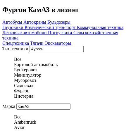
Фургон КамАЗ в лизинг
Автобусы
Автокраны
Бульдозеры
Грузовики
Коммерческий транспорт
Коммунальная техника
Легковые автомобили
Погрузчики
Сельскохозяйственная
техника
Спецтехника
Тягачи
Экскаваторы
Тип техники
Все
Бортовой автомобиль
Бункеровоз
Манипулятор
Мусоровоз
Самосвал
Фургон
Цистерна
Марка
Все
Ambertruck
Avior