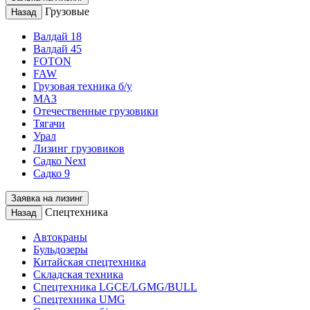
Грузовые
Назад
Валдай 18
Валдай 45
FOTON
FAW
Грузовая техника б/у
МАЗ
Отечественные грузовики
Тягачи
Урал
Лизинг грузовиков
Садко Next
Садко 9
Заявка на лизинг
Спецтехника
Назад
Автокраны
Бульдозеры
Китайская спецтехника
Складская техника
Спецтехника LGCE/LGMG/BULL
Спецтехника UMG