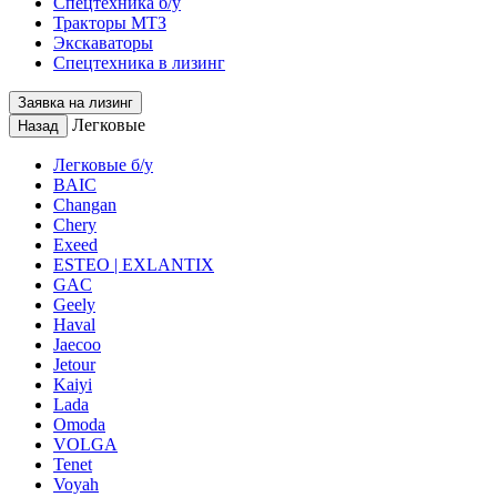
Спецтехника б/у
Тракторы МТЗ
Экскаваторы
Спецтехника в лизинг
Заявка на лизинг
Легковые
Назад
Легковые б/у
BAIC
Changan
Chery
Exeed
ESTEO | EXLANTIX
GAC
Geely
Haval
Jaecoo
Jetour
Kaiyi
Lada
Omoda
VOLGA
Tenet
Voyah