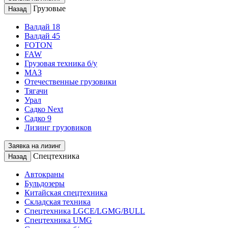
Грузовые
Назад
Валдай 18
Валдай 45
FOTON
FAW
Грузовая техника б/у
МАЗ
Отечественные грузовики
Тягачи
Урал
Садко Next
Садко 9
Лизинг грузовиков
Заявка на лизинг
Спецтехника
Назад
Автокраны
Бульдозеры
Китайская спецтехника
Складская техника
Спецтехника LGCE/LGMG/BULL
Спецтехника UMG