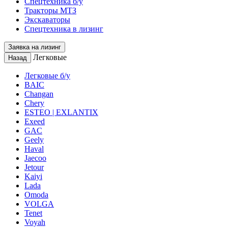
Спецтехника б/у
Тракторы МТЗ
Экскаваторы
Спецтехника в лизинг
Заявка на лизинг
Легковые
Назад
Легковые б/у
BAIC
Changan
Chery
ESTEO | EXLANTIX
Exeed
GAC
Geely
Haval
Jaecoo
Jetour
Kaiyi
Lada
Omoda
VOLGA
Tenet
Voyah