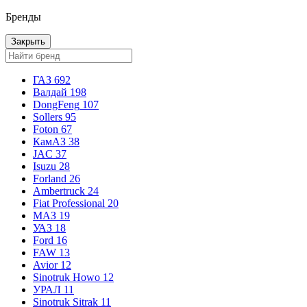
Бренды
Закрыть
ГАЗ
692
Валдай
198
DongFeng
107
Sollers
95
Foton
67
КамАЗ
38
JAC
37
Isuzu
28
Forland
26
Ambertruck
24
Fiat Professional
20
МАЗ
19
УАЗ
18
Ford
16
FAW
13
Avior
12
Sinotruk Howo
12
УРАЛ
11
Sinotruk Sitrak
11