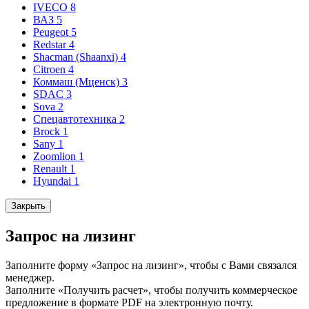
IVECO
8
ВАЗ
5
Peugeot
5
Redstar
4
Shacman (Shaanxi)
4
Citroen
4
Коммаш (Мценск)
3
SDAC
3
Sova
2
Спецавтотехника
2
Brock
1
Sany
1
Zoomlion
1
Renault
1
Hyundai
1
Закрыть
Запрос на лизинг
Заполните форму «Запрос на лизинг», чтобы с Вами связался
менеджер.
Заполните «Получить расчет», чтобы получить коммерческое
предложение в формате PDF на электронную почту.