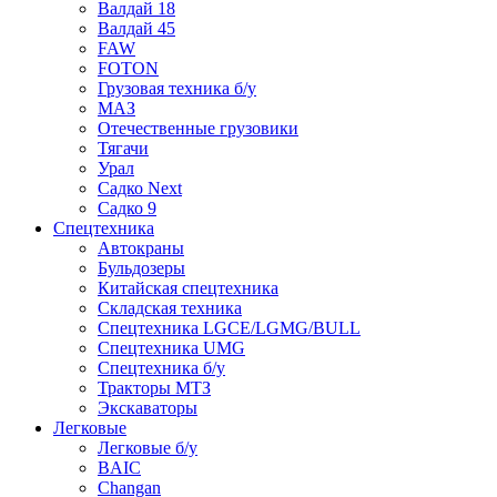
Валдай 18
Валдай 45
FAW
FOTON
Грузовая техника б/у
МАЗ
Отечественные грузовики
Тягачи
Урал
Садко Next
Садко 9
Спецтехника
Автокраны
Бульдозеры
Китайская спецтехника
Складская техника
Спецтехника LGCE/LGMG/BULL
Спецтехника UMG
Спецтехника б/у
Тракторы МТЗ
Экскаваторы
Легковые
Легковые б/у
BAIC
Changan