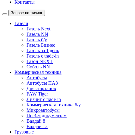
Контакты
Запрос на лизинг
Газели
Газель Next
Газель NN
Газель б/у
Газель Бизнес
Газель за 1 день
Газель с trade-in
Газон NEXT
Соболь NN
Коммерческая техника
Автобусы
Автобусы ПАЗ
Для стартапов
FAW Tiger
Лизинг с trade-in
Коммерческая техника б/у
Микроавтобусы
По 3-м документам
Валдай 8
Валдай 12
Грузовые