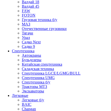
Валдай 18
Валдай 45
FAW
FOTON
Грузовая техника б/у
МАЗ
Отечественные грузовики
Тягачи
Урал
Садко Next
Садко 9
Спецтехника
Автокраны
Бульдозеры
Китайская спецтехника
Складская техника
Спецтехника LGCE/LGMG/BULL
Спецтехника UMG
Спецтехника б/у
Тракторы МТЗ
Экскаваторы
Легковые
Легковые б/у
BAIC
Changan