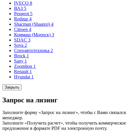
IVECO
8
ВАЗ
5
Peugeot
5
Redstar
4
Shacman (Shaanxi)
4
Citroen
4
Коммаш (Мценск)
3
SDAC
3
Sova
2
Спецавтотехника
2
Brock
1
Sany
1
Zoomlion
1
Renault
1
Hyundai
1
Закрыть
Запрос на лизинг
Заполните форму «Запрос на лизинг», чтобы с Вами связался
менеджер.
Заполните «Получить расчет», чтобы получить коммерческое
предложение в формате PDF на электронную почту.