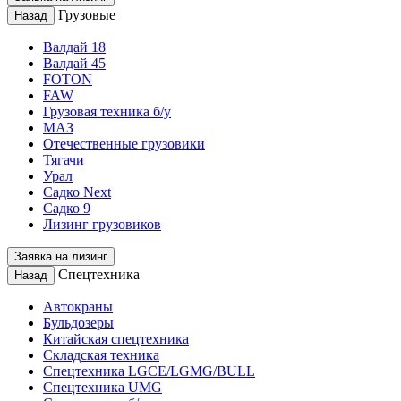
Грузовые
Назад
Валдай 18
Валдай 45
FOTON
FAW
Грузовая техника б/у
МАЗ
Отечественные грузовики
Тягачи
Урал
Садко Next
Садко 9
Лизинг грузовиков
Заявка на лизинг
Спецтехника
Назад
Автокраны
Бульдозеры
Китайская спецтехника
Складская техника
Спецтехника LGCE/LGMG/BULL
Спецтехника UMG