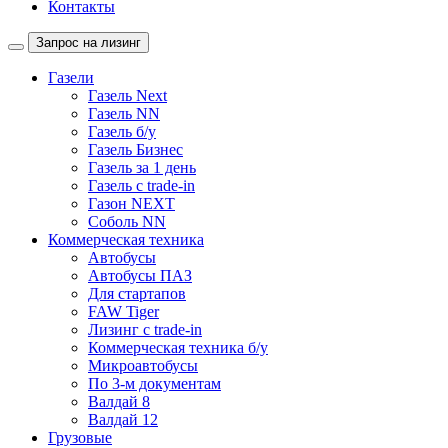
Контакты
Запрос на лизинг
Газели
Газель Next
Газель NN
Газель б/у
Газель Бизнес
Газель за 1 день
Газель с trade-in
Газон NEXT
Соболь NN
Коммерческая техника
Автобусы
Автобусы ПАЗ
Для стартапов
FAW Tiger
Лизинг с trade-in
Коммерческая техника б/у
Микроавтобусы
По 3-м документам
Валдай 8
Валдай 12
Грузовые