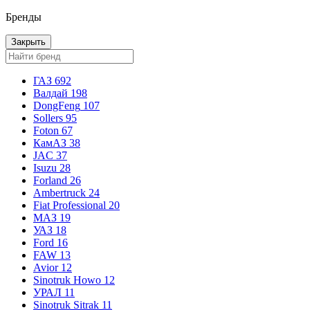
Бренды
Закрыть
ГАЗ
692
Валдай
198
DongFeng
107
Sollers
95
Foton
67
КамАЗ
38
JAC
37
Isuzu
28
Forland
26
Ambertruck
24
Fiat Professional
20
МАЗ
19
УАЗ
18
Ford
16
FAW
13
Avior
12
Sinotruk Howo
12
УРАЛ
11
Sinotruk Sitrak
11