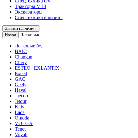
Спецтехника б/у
Тракторы МТЗ
Экскаваторы
Спецтехника в лизинг
Заявка на лизинг
Легковые
Назад
Легковые б/у
BAIC
Changan
Chery
ESTEO | EXLANTIX
Exeed
GAC
Geely
Haval
Jaecoo
Jetour
Kaiyi
Lada
Omoda
VOLGA
Tenet
Voyah