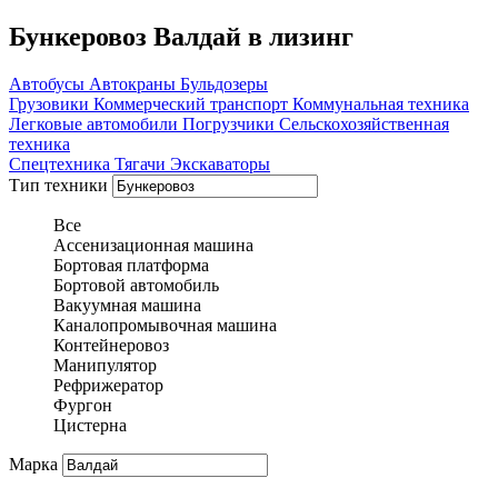
Бункеровоз Валдай в лизинг
Автобусы
Автокраны
Бульдозеры
Грузовики
Коммерческий транспорт
Коммунальная техника
Легковые автомобили
Погрузчики
Сельскохозяйственная
техника
Спецтехника
Тягачи
Экскаваторы
Тип техники
Все
Ассенизационная машина
Бортовая платформа
Бортовой автомобиль
Вакуумная машина
Каналопромывочная машина
Контейнеровоз
Манипулятор
Рефрижератор
Фургон
Цистерна
Марка