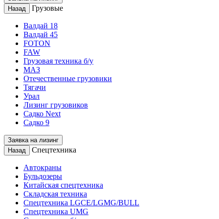
Грузовые
Назад
Валдай 18
Валдай 45
FOTON
FAW
Грузовая техника б/у
МАЗ
Отечественные грузовики
Тягачи
Урал
Лизинг грузовиков
Садко Next
Садко 9
Заявка на лизинг
Спецтехника
Назад
Автокраны
Бульдозеры
Китайская спецтехника
Складская техника
Спецтехника LGCE/LGMG/BULL
Спецтехника UMG