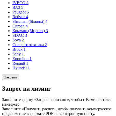
IVECO
8
ВАЗ
5
Peugeot
5
Redstar
4
Shacman (Shaanxi)
4
Citroen
4
Коммаш (Мценск)
3
SDAC
3
Sova
2
Спецавтотехника
2
Brock
1
Sany
1
Zoomlion
1
Renault
1
Hyundai
1
Закрыть
Запрос на лизинг
Заполните форму «Запрос на лизинг», чтобы с Вами связался
менеджер.
Заполните «Получить расчет», чтобы получить коммерческое
предложение в формате PDF на электронную почту.