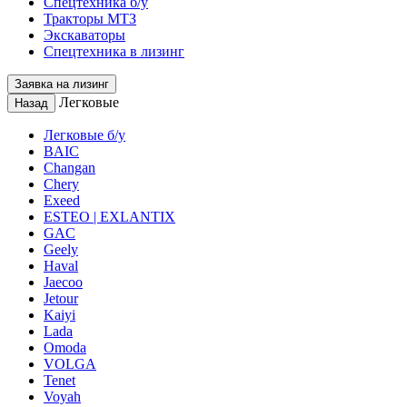
Спецтехника б/у
Тракторы МТЗ
Экскаваторы
Спецтехника в лизинг
Заявка на лизинг
Легковые
Назад
Легковые б/у
BAIC
Changan
Chery
Exeed
ESTEO | EXLANTIX
GAC
Geely
Haval
Jaecoo
Jetour
Kaiyi
Lada
Omoda
VOLGA
Tenet
Voyah