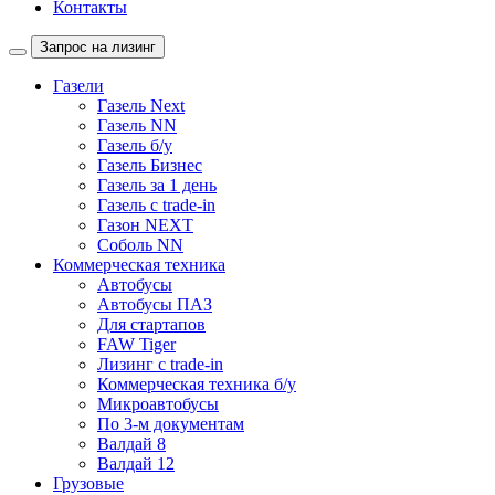
Контакты
Запрос на лизинг
Газели
Газель Next
Газель NN
Газель б/у
Газель Бизнес
Газель за 1 день
Газель с trade-in
Газон NEXT
Соболь NN
Коммерческая техника
Автобусы
Автобусы ПАЗ
Для стартапов
FAW Tiger
Лизинг с trade-in
Коммерческая техника б/у
Микроавтобусы
По 3-м документам
Валдай 8
Валдай 12
Грузовые