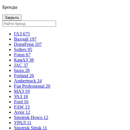
Бренды
Закрыть
ГАЗ
675
Валдай
197
DongFeng
107
Sollers
95
Foton
67
КамАЗ
38
JAC
37
Isuzu
28
Forland
26
Ambertruck
24
Fiat Professional
20
МАЗ
19
УАЗ
18
Ford
16
FAW
13
Avior
12
Sinotruk Howo
12
УРАЛ
11
Sinotruk Sitrak
11