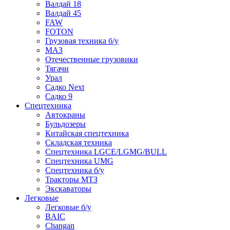
Валдай 18
Валдай 45
FAW
FOTON
Грузовая техника б/у
МАЗ
Отечественные грузовики
Тягачи
Урал
Садко Next
Садко 9
Спецтехника
Автокраны
Бульдозеры
Китайская спецтехника
Складская техника
Спецтехника LGCE/LGMG/BULL
Спецтехника UMG
Спецтехника б/у
Тракторы МТЗ
Экскаваторы
Легковые
Легковые б/у
BAIC
Changan