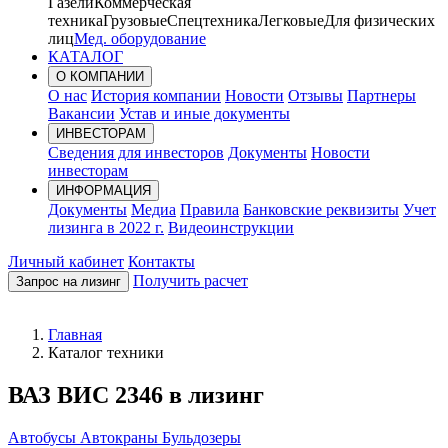
Газели
Коммерческая
техника
Грузовые
Спецтехника
Легковые
Для физических
лиц
Мед. оборудование
КАТАЛОГ
О КОМПАНИИ
О нас
История компании
Новости
Отзывы
Партнеры
Вакансии
Устав и иные документы
ИНВЕСТОРАМ
Сведения для инвесторов
Документы
Новости
инвесторам
ИНФОРМАЦИЯ
Документы
Медиа
Правила
Банковские реквизиты
Учет
лизинга в 2022 г.
Видеоинструкции
Личный кабинет
Контакты
Получить расчет
Запрос на лизинг
Главная
Каталог техники
ВАЗ ВИС 2346 в лизинг
Автобусы
Автокраны
Бульдозеры