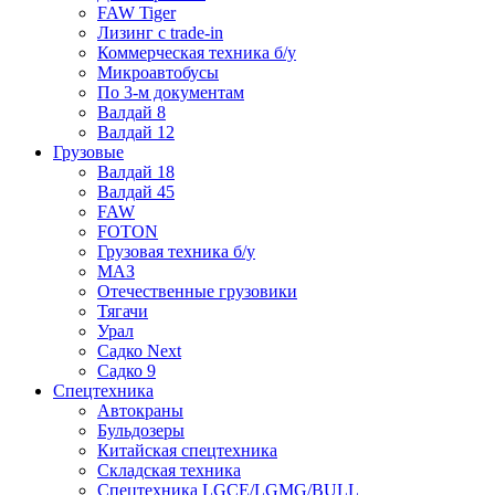
FAW Tiger
Лизинг с trade-in
Коммерческая техника б/у
Микроавтобусы
По 3-м документам
Валдай 8
Валдай 12
Грузовые
Валдай 18
Валдай 45
FAW
FOTON
Грузовая техника б/у
МАЗ
Отечественные грузовики
Тягачи
Урал
Садко Next
Садко 9
Спецтехника
Автокраны
Бульдозеры
Китайская спецтехника
Складская техника
Спецтехника LGCE/LGMG/BULL