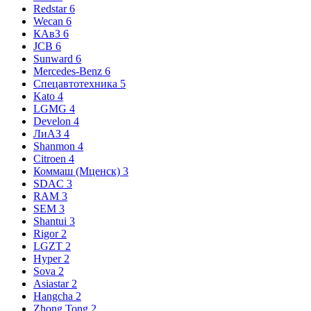
Redstar
6
Wecan
6
КАвЗ
6
JCB
6
Sunward
6
Mercedes-Benz
6
Спецавтотехника
5
Kato
4
LGMG
4
Develon
4
ЛиАЗ
4
Shanmon
4
Citroen
4
Коммаш (Мценск)
3
SDAC
3
RAM
3
SEM
3
Shantui
3
Rigor
2
LGZT
2
Hyper
2
Sova
2
Asiastar
2
Hangcha
2
Zhong Tong
2