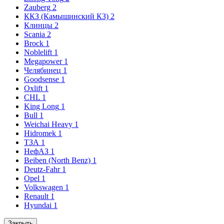
Zauberg
2
ККЗ (Камышинский КЗ)
2
Клинцы
2
Scania
2
Brock
1
Noblelift
1
Megapower
1
Челябинец
1
Goodsense
1
Oxlift
1
CHL
1
King Long
1
Bull
1
Weichai Heavy
1
Hidromek
1
ТЗА
1
НефАЗ
1
Beiben (North Benz)
1
Deutz-Fahr
1
Opel
1
Volkswagen
1
Renault
1
Hyundai
1
Закрыть