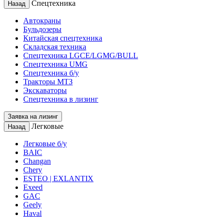
Спецтехника
Назад
Автокраны
Бульдозеры
Китайская спецтехника
Складская техника
Спецтехника LGCE/LGMG/BULL
Спецтехника UMG
Спецтехника б/у
Тракторы МТЗ
Экскаваторы
Спецтехника в лизинг
Заявка на лизинг
Легковые
Назад
Легковые б/у
BAIC
Changan
Chery
ESTEO | EXLANTIX
Exeed
GAC
Geely
Haval