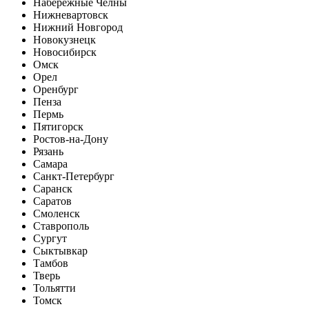
Набережные Челны
Нижневартовск
Нижний Новгород
Новокузнецк
Новосибирск
Омск
Орел
Оренбург
Пенза
Пермь
Пятигорск
Ростов-на-Дону
Рязань
Самара
Санкт-Петербург
Саранск
Саратов
Смоленск
Ставрополь
Сургут
Сыктывкар
Тамбов
Тверь
Тольятти
Томск