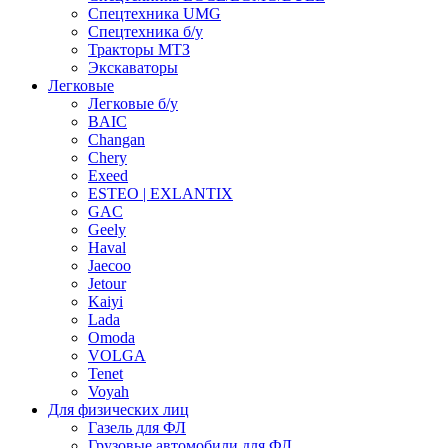
Спецтехника UMG
Спецтехника б/у
Тракторы МТЗ
Экскаваторы
Легковые
Легковые б/у
BAIC
Changan
Chery
Exeed
ESTEO | EXLANTIX
GAC
Geely
Haval
Jaecoo
Jetour
Kaiyi
Lada
Omoda
VOLGA
Tenet
Voyah
Для физических лиц
Газель для ФЛ
Грузовые автомобили для ФЛ