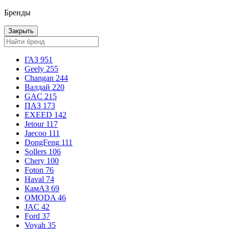
Бренды
Закрыть
ГАЗ
951
Geely
255
Changan
244
Валдай
220
GAC
215
ПАЗ
173
EXEED
142
Jetour
117
Jaecoo
111
DongFeng
111
Sollers
106
Chery
100
Foton
76
Haval
74
КамАЗ
69
OMODA
46
JAC
42
Ford
37
Voyah
35