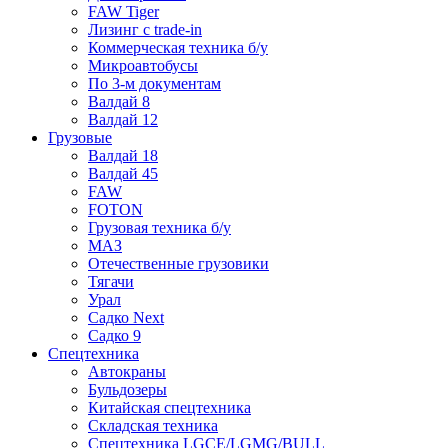
FAW Tiger
Лизинг с trade-in
Коммерческая техника б/у
Микроавтобусы
По 3-м документам
Валдай 8
Валдай 12
Грузовые
Валдай 18
Валдай 45
FAW
FOTON
Грузовая техника б/у
МАЗ
Отечественные грузовики
Тягачи
Урал
Садко Next
Садко 9
Спецтехника
Автокраны
Бульдозеры
Китайская спецтехника
Складская техника
Спецтехника LGCE/LGMG/BULL