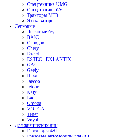
Спецтехника UMG
Спецтехника б/у
Тракторы МТЗ
Экскаваторы
Легковые
Легковые б/у
BAIC
Changan
Chery
Exeed
ESTEO | EXLANTIX
GAC
Geely
Haval
Jaecoo
Jetour
Kaiyi
Lada
Omoda
VOLGA
Tenet
Voyah
Для физических лиц
Газель для ФЛ
Грузовые автомобили для ФЛ