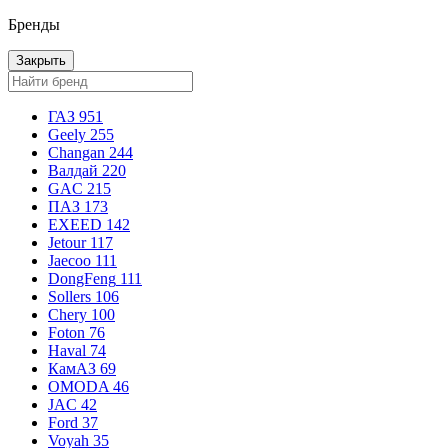
Бренды
Закрыть
ГАЗ
951
Geely
255
Changan
244
Валдай
220
GAC
215
ПАЗ
173
EXEED
142
Jetour
117
Jaecoo
111
DongFeng
111
Sollers
106
Chery
100
Foton
76
Haval
74
КамАЗ
69
OMODA
46
JAC
42
Ford
37
Voyah
35