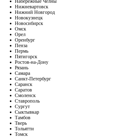
Набережные Челны
Нижневартовск
Нижний Новгород
Новокузнецк
Новосибирск
Омск
Орел
Оренбург
Пенза
Пермь
Пятигорск
Ростов-на-Дону
Рязань
Самара
Санкт-Петербург
Саранск
Саратов
Смоленск
Ставрополь
Сургут
Сыктывкар
Тамбов
Тверь
Тольятти
Томск