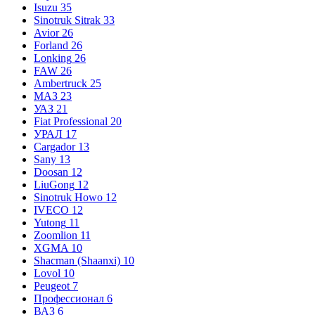
Isuzu
35
Sinotruk Sitrak
33
Avior
26
Forland
26
Lonking
26
FAW
26
Ambertruck
25
МАЗ
23
УАЗ
21
Fiat Professional
20
УРАЛ
17
Cargador
13
Sany
13
Doosan
12
LiuGong
12
Sinotruk Howo
12
IVECO
12
Yutong
11
Zoomlion
11
XGMA
10
Shacman (Shaanxi)
10
Lovol
10
Peugeot
7
Профессионал
6
ВАЗ
6