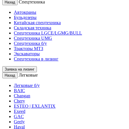
Спецтехника
Назад
Автокраны
Бульдозеры
Китайская спецтехника
Складская техника
Спецтехника LGCE/LGMG/BULL
Спецтехника UMG
Спецтехника б/у
Тракторы МТЗ
Экскаваторы
Спецтехника в лизинг
Заявка на лизинг
Легковые
Назад
Легковые б/у
BAIC
Changan
Chery
ESTEO | EXLANTIX
Exeed
GAC
Geely
Haval