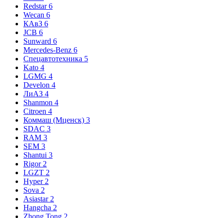
Redstar
6
Wecan
6
КАвЗ
6
JCB
6
Sunward
6
Mercedes-Benz
6
Спецавтотехника
5
Kato
4
LGMG
4
Develon
4
ЛиАЗ
4
Shanmon
4
Citroen
4
Коммаш (Мценск)
3
SDAC
3
RAM
3
SEM
3
Shantui
3
Rigor
2
LGZT
2
Hyper
2
Sova
2
Asiastar
2
Hangcha
2
Zhong Tong
2