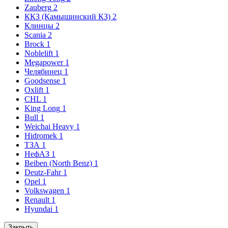
Zauberg
2
ККЗ (Камышинский КЗ)
2
Клинцы
2
Scania
2
Brock
1
Noblelift
1
Megapower
1
Челябинец
1
Goodsense
1
Oxlift
1
CHL
1
King Long
1
Bull
1
Weichai Heavy
1
Hidromek
1
ТЗА
1
НефАЗ
1
Beiben (North Benz)
1
Deutz-Fahr
1
Opel
1
Volkswagen
1
Renault
1
Hyundai
1
Закрыть