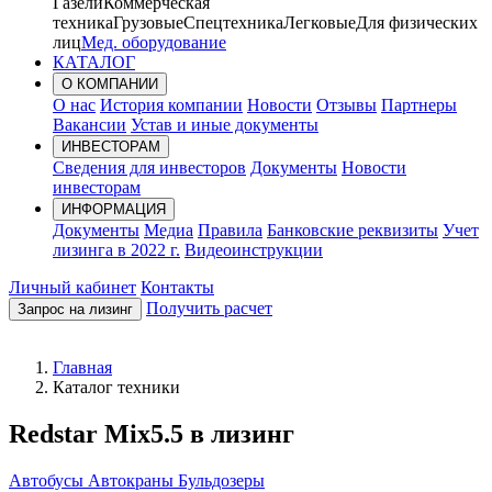
Газели
Коммерческая
техника
Грузовые
Спецтехника
Легковые
Для физических
лиц
Мед. оборудование
КАТАЛОГ
О КОМПАНИИ
О нас
История компании
Новости
Отзывы
Партнеры
Вакансии
Устав и иные документы
ИНВЕСТОРАМ
Сведения для инвесторов
Документы
Новости
инвесторам
ИНФОРМАЦИЯ
Документы
Медиа
Правила
Банковские реквизиты
Учет
лизинга в 2022 г.
Видеоинструкции
Личный кабинет
Контакты
Получить расчет
Запрос на лизинг
Главная
Каталог техники
Redstar Mix5.5 в лизинг
Автобусы
Автокраны
Бульдозеры