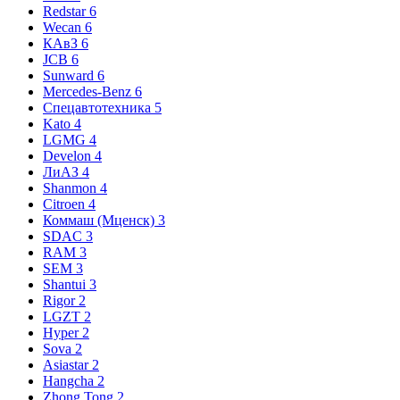
Redstar
6
Wecan
6
КАвЗ
6
JCB
6
Sunward
6
Mercedes-Benz
6
Спецавтотехника
5
Kato
4
LGMG
4
Develon
4
ЛиАЗ
4
Shanmon
4
Citroen
4
Коммаш (Мценск)
3
SDAC
3
RAM
3
SEM
3
Shantui
3
Rigor
2
LGZT
2
Hyper
2
Sova
2
Asiastar
2
Hangcha
2
Zhong Tong
2