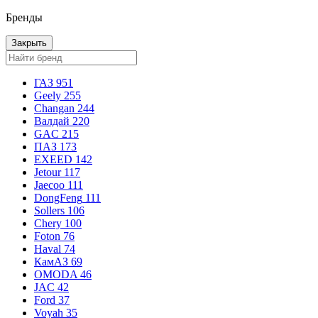
Бренды
Закрыть
ГАЗ
951
Geely
255
Changan
244
Валдай
220
GAC
215
ПАЗ
173
EXEED
142
Jetour
117
Jaecoo
111
DongFeng
111
Sollers
106
Chery
100
Foton
76
Haval
74
КамАЗ
69
OMODA
46
JAC
42
Ford
37
Voyah
35