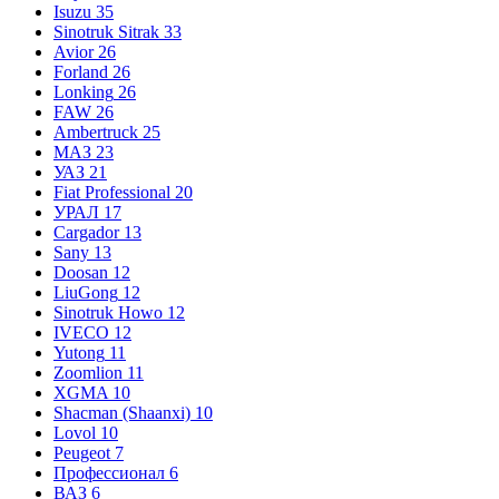
Isuzu
35
Sinotruk Sitrak
33
Avior
26
Forland
26
Lonking
26
FAW
26
Ambertruck
25
МАЗ
23
УАЗ
21
Fiat Professional
20
УРАЛ
17
Cargador
13
Sany
13
Doosan
12
LiuGong
12
Sinotruk Howo
12
IVECO
12
Yutong
11
Zoomlion
11
XGMA
10
Shacman (Shaanxi)
10
Lovol
10
Peugeot
7
Профессионал
6
ВАЗ
6