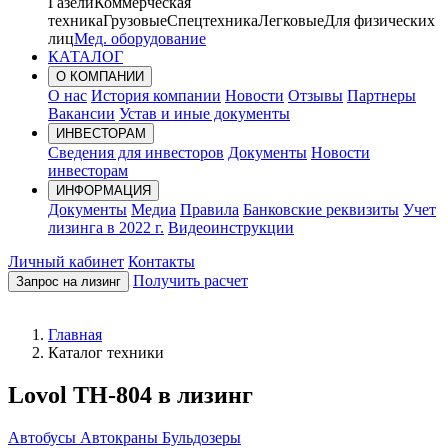
Газели
Коммерческая
техника
Грузовые
Спецтехника
Легковые
Для физических
лиц
Мед. оборудование
КАТАЛОГ
О КОМПАНИИ
О нас
История компании
Новости
Отзывы
Партнеры
Вакансии
Устав и иные документы
ИНВЕСТОРАМ
Сведения для инвесторов
Документы
Новости
инвесторам
ИНФОРМАЦИЯ
Документы
Медиа
Правила
Банковские реквизиты
Учет
лизинга в 2022 г.
Видеоинструкции
Личный кабинет
Контакты
Получить расчет
Запрос на лизинг
Главная
Каталог техники
Lovol TH-804 в лизинг
Автобусы
Автокраны
Бульдозеры