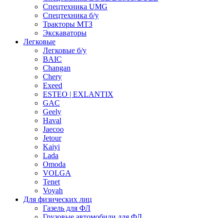
Спецтехника UMG
Спецтехника б/у
Тракторы МТЗ
Экскаваторы
Легковые
Легковые б/у
BAIC
Changan
Chery
Exeed
ESTEO | EXLANTIX
GAC
Geely
Haval
Jaecoo
Jetour
Kaiyi
Lada
Omoda
VOLGA
Tenet
Voyah
Для физических лиц
Газель для ФЛ
Грузовые автомобили для ФЛ