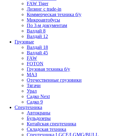
FAW Tiger
Лизинг с trade-in
Коммерческая техника б/у
Микроавтобусы
По 3-м документам
Валдай 8
Валдай 12
Грузовые
Валдай 18
Валдай 45
FAW
FOTON
Грузовая техника б/у
МАЗ
Отечественные грузовики
Тягачи
Урал
Садко Next
Садко 9
Спецтехника
Автокраны
Бульдозеры
Китайская спецтехника
Складская техника
Спецтехника LGCE/LGMG/BULL