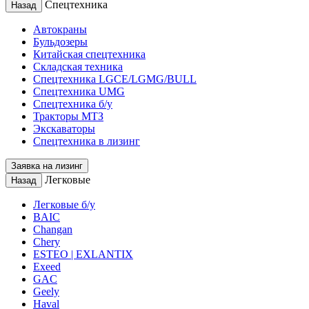
Спецтехника
Назад
Автокраны
Бульдозеры
Китайская спецтехника
Складская техника
Спецтехника LGCE/LGMG/BULL
Спецтехника UMG
Спецтехника б/у
Тракторы МТЗ
Экскаваторы
Спецтехника в лизинг
Заявка на лизинг
Легковые
Назад
Легковые б/у
BAIC
Changan
Chery
ESTEO | EXLANTIX
Exeed
GAC
Geely
Haval