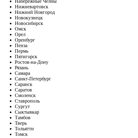
Набережные Челны
Нижневартовск
Нижний Новгород
Новокузнецк
Новосибирск
Омск
Орел
Оренбург
Пенза
Пермь
Пятигорск
Ростов-на-Дону
Рязань
Самара
Санкт-Петербург
Саранск
Саратов
Смоленск
Ставрополь
Сургут
Сыктывкар
Тамбов
Тверь
Тольятти
Томск