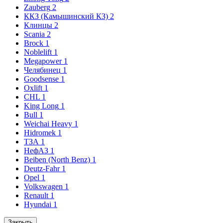
Zauberg
2
ККЗ (Камышинский КЗ)
2
Клинцы
2
Scania
2
Brock
1
Noblelift
1
Megapower
1
Челябинец
1
Goodsense
1
Oxlift
1
CHL
1
King Long
1
Bull
1
Weichai Heavy
1
Hidromek
1
ТЗА
1
НефАЗ
1
Beiben (North Benz)
1
Deutz-Fahr
1
Opel
1
Volkswagen
1
Renault
1
Hyundai
1
Закрыть