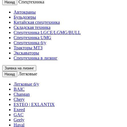
Спецтехника
Назад
Автокраны
Бульдозеры
Китайская спецтехника
Складская техника
Спецтехника LGCE/LGMG/BULL
Спецтехника UMG
Спецтехника б/у
Тракторы МТЗ
Экскаваторы
Спецтехника в лизинг
Заявка на лизинг
Легковые
Назад
Легковые б/у
BAIC
Changan
Chery
ESTEO | EXLANTIX
Exeed
GAC
Geely
Haval