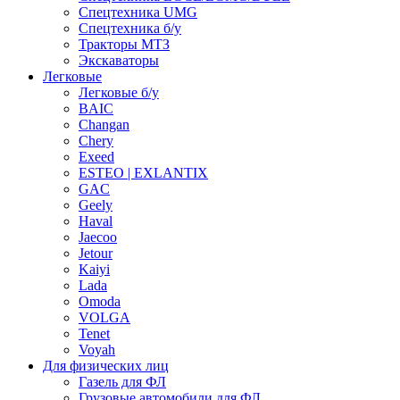
Спецтехника UMG
Спецтехника б/у
Тракторы МТЗ
Экскаваторы
Легковые
Легковые б/у
BAIC
Changan
Chery
Exeed
ESTEO | EXLANTIX
GAC
Geely
Haval
Jaecoo
Jetour
Kaiyi
Lada
Omoda
VOLGA
Tenet
Voyah
Для физических лиц
Газель для ФЛ
Грузовые автомобили для ФЛ