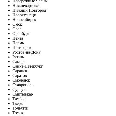
Набережные Челны
Нижневартовск
Нижний Новгород
Новокузнецк
Новосибирск
Омск
Орел
Оренбург
Пенза
Пермь
Пятигорск
Ростов-на-Дону
Рязань
Самара
Санкт-Петербург
Саранск
Саратов
Смоленск
Ставрополь
Сургут
Сыктывкар
Тамбов
Тверь
Тольятти
Томск