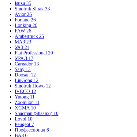
Isuzu
35
Sinotruk Sitrak
33
Avior
26
Forland
26
Lonking
26
FAW
26
Ambertruck
25
МАЗ
23
УАЗ
21
Fiat Professional
20
УРАЛ
17
Cargador
13
Sany
13
Doosan
12
LiuGong
12
Sinotruk Howo
12
IVECO
12
Yutong
11
Zoomlion
11
XGMA
10
Shacman (Shaanxi)
10
Lovol
10
Peugeot
7
Профессионал
6
ВАЗ
6