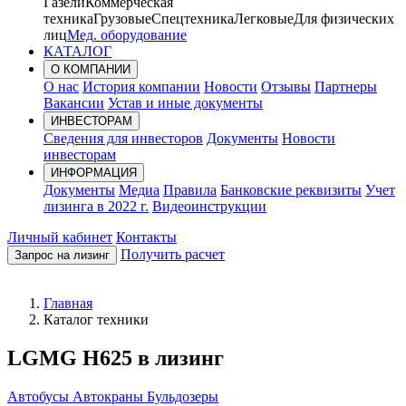
Газели
Коммерческая
техника
Грузовые
Спецтехника
Легковые
Для физических
лиц
Мед. оборудование
КАТАЛОГ
О КОМПАНИИ
О нас
История компании
Новости
Отзывы
Партнеры
Вакансии
Устав и иные документы
ИНВЕСТОРАМ
Сведения для инвесторов
Документы
Новости
инвесторам
ИНФОРМАЦИЯ
Документы
Медиа
Правила
Банковские реквизиты
Учет
лизинга в 2022 г.
Видеоинструкции
Личный кабинет
Контакты
Получить расчет
Запрос на лизинг
Главная
Каталог техники
LGMG H625 в лизинг
Автобусы
Автокраны
Бульдозеры