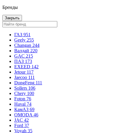
Бренды
Закрыть
ГАЗ
951
Geely
255
Changan
244
Валдай
220
GAC
215
ПАЗ
173
EXEED
142
Jetour
117
Jaecoo
111
DongFeng
111
Sollers
106
Chery
100
Foton
76
Haval
74
КамАЗ
69
OMODA
46
JAC
42
Ford
37
Voyah
35