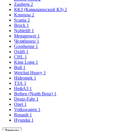
Zauberg
2
ККЗ (Камышинский КЗ)
2
Клинцы
2
Scania
2
Brock
1
Noblelift
1
Megapower
1
Челябинец
1
Goodsense
1
Oxlift
1
CHL
1
King Long
1
Bull
1
Weichai Heavy
1
Hidromek
1
ТЗА
1
НефАЗ
1
Beiben (North Benz)
1
Deutz-Fahr
1
Opel
1
Volkswagen
1
Renault
1
Hyundai
1
Закрыть