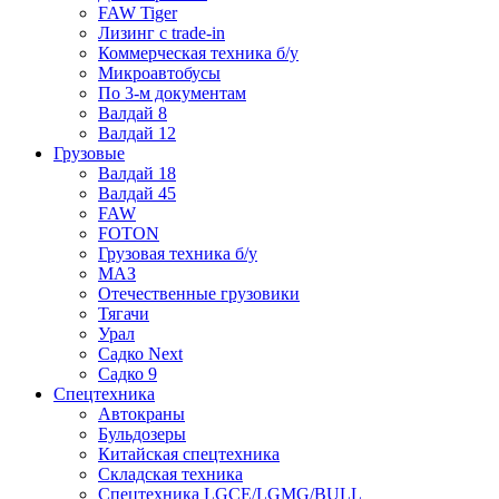
FAW Tiger
Лизинг с trade-in
Коммерческая техника б/у
Микроавтобусы
По 3-м документам
Валдай 8
Валдай 12
Грузовые
Валдай 18
Валдай 45
FAW
FOTON
Грузовая техника б/у
МАЗ
Отечественные грузовики
Тягачи
Урал
Садко Next
Садко 9
Спецтехника
Автокраны
Бульдозеры
Китайская спецтехника
Складская техника
Спецтехника LGCE/LGMG/BULL