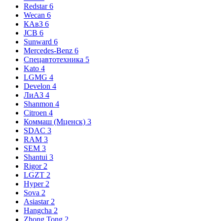
Redstar
6
Wecan
6
КАвЗ
6
JCB
6
Sunward
6
Mercedes-Benz
6
Спецавтотехника
5
Kato
4
LGMG
4
Develon
4
ЛиАЗ
4
Shanmon
4
Citroen
4
Коммаш (Мценск)
3
SDAC
3
RAM
3
SEM
3
Shantui
3
Rigor
2
LGZT
2
Hyper
2
Sova
2
Asiastar
2
Hangcha
2
Zhong Tong
2