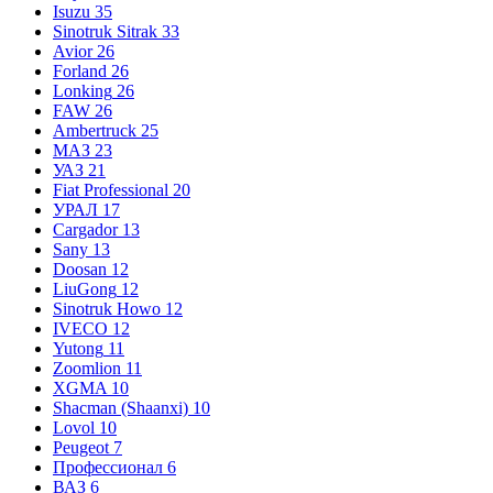
Isuzu
35
Sinotruk Sitrak
33
Avior
26
Forland
26
Lonking
26
FAW
26
Ambertruck
25
МАЗ
23
УАЗ
21
Fiat Professional
20
УРАЛ
17
Cargador
13
Sany
13
Doosan
12
LiuGong
12
Sinotruk Howo
12
IVECO
12
Yutong
11
Zoomlion
11
XGMA
10
Shacman (Shaanxi)
10
Lovol
10
Peugeot
7
Профессионал
6
ВАЗ
6