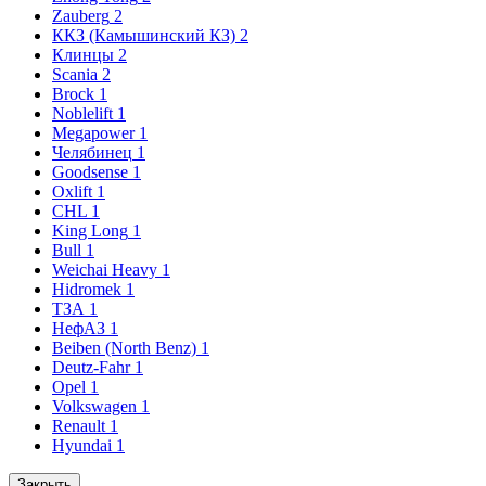
Zauberg
2
ККЗ (Камышинский КЗ)
2
Клинцы
2
Scania
2
Brock
1
Noblelift
1
Megapower
1
Челябинец
1
Goodsense
1
Oxlift
1
CHL
1
King Long
1
Bull
1
Weichai Heavy
1
Hidromek
1
ТЗА
1
НефАЗ
1
Beiben (North Benz)
1
Deutz-Fahr
1
Opel
1
Volkswagen
1
Renault
1
Hyundai
1
Закрыть