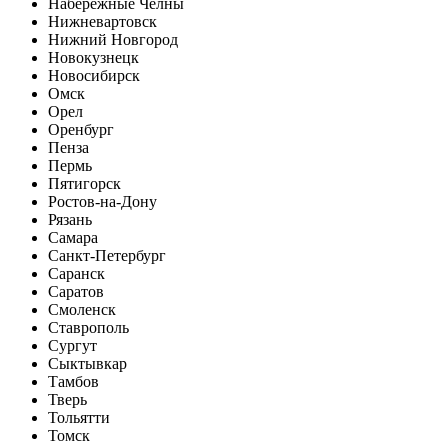
Набережные Челны
Нижневартовск
Нижний Новгород
Новокузнецк
Новосибирск
Омск
Орел
Оренбург
Пенза
Пермь
Пятигорск
Ростов-на-Дону
Рязань
Самара
Санкт-Петербург
Саранск
Саратов
Смоленск
Ставрополь
Сургут
Сыктывкар
Тамбов
Тверь
Тольятти
Томск