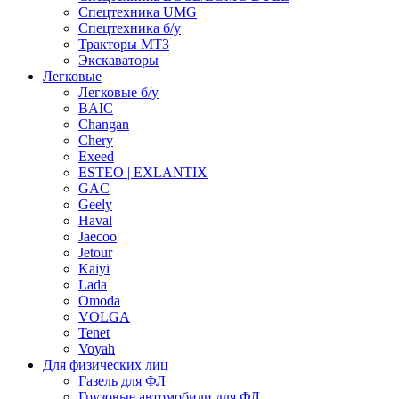
Спецтехника UMG
Спецтехника б/у
Тракторы МТЗ
Экскаваторы
Легковые
Легковые б/у
BAIC
Changan
Chery
Exeed
ESTEO | EXLANTIX
GAC
Geely
Haval
Jaecoo
Jetour
Kaiyi
Lada
Omoda
VOLGA
Tenet
Voyah
Для физических лиц
Газель для ФЛ
Грузовые автомобили для ФЛ