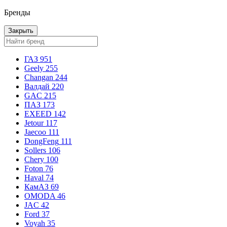
Бренды
Закрыть
ГАЗ
951
Geely
255
Changan
244
Валдай
220
GAC
215
ПАЗ
173
EXEED
142
Jetour
117
Jaecoo
111
DongFeng
111
Sollers
106
Chery
100
Foton
76
Haval
74
КамАЗ
69
OMODA
46
JAC
42
Ford
37
Voyah
35