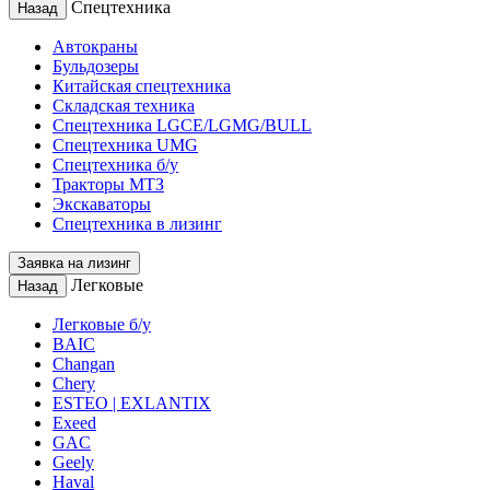
Спецтехника
Назад
Автокраны
Бульдозеры
Китайская спецтехника
Складская техника
Спецтехника LGCE/LGMG/BULL
Спецтехника UMG
Спецтехника б/у
Тракторы МТЗ
Экскаваторы
Спецтехника в лизинг
Заявка на лизинг
Легковые
Назад
Легковые б/у
BAIC
Changan
Chery
ESTEO | EXLANTIX
Exeed
GAC
Geely
Haval