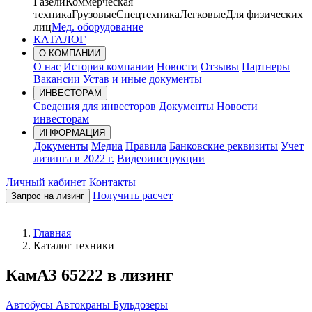
Газели
Коммерческая
техника
Грузовые
Спецтехника
Легковые
Для физических
лиц
Мед. оборудование
КАТАЛОГ
О КОМПАНИИ
О нас
История компании
Новости
Отзывы
Партнеры
Вакансии
Устав и иные документы
ИНВЕСТОРАМ
Сведения для инвесторов
Документы
Новости
инвесторам
ИНФОРМАЦИЯ
Документы
Медиа
Правила
Банковские реквизиты
Учет
лизинга в 2022 г.
Видеоинструкции
Личный кабинет
Контакты
Получить расчет
Запрос на лизинг
Главная
Каталог техники
КамАЗ 65222 в лизинг
Автобусы
Автокраны
Бульдозеры