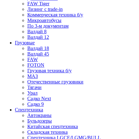
FAW Tiger
Лизинг с trade-in
Коммерческая техника б/у
Микроавтобусы
По 3-м документам
Валдай 8
Валдай 12
Грузовые
Валдай 18
Валдай 45
FAW
FOTON
Грузовая техника б/у
МАЗ
Отечественные грузовики
Тягачи
Урал
Садко Next
Садко 9
Спецтехника
Автокраны
Бульдозеры
Китайская спецтехника
Складская техника
Спецтехника LGCE/LGMG/BULL