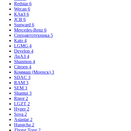
Redstar
6
Wecan
6
КАвЗ
6
JCB
6
Sunward
6
Mercedes-Benz
6
Спецавтотехника
5
Kato
4
LGMG
4
Develon
4
ЛиАЗ
4
Shanmon
4
Citroen
4
Коммаш (Мценск)
3
SDAC
3
RAM
3
SEM
3
Shantui
3
Rigor
2
LGZT
2
Hyper
2
Sova
2
Asiastar
2
Hangcha
2
Zhong Tong
2