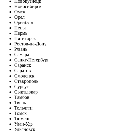
Новокузнецк
Новосибирск
Омск
Орел
Оренбург
Пенза
Пермь
Пятигорск
Ростов-на-Дону
Рязань
Самара
Санкт-Петербург
Саранск
Саратов
Смоленск
Ставрополь
Сургут
Сыктывкар
Тамбов
Тверь
Тольятти
Томск
Тюмень
Улан-Удэ
Ульяновск