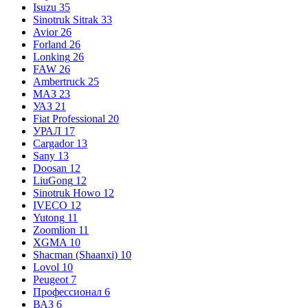
Isuzu
35
Sinotruk Sitrak
33
Avior
26
Forland
26
Lonking
26
FAW
26
Ambertruck
25
МАЗ
23
УАЗ
21
Fiat Professional
20
УРАЛ
17
Cargador
13
Sany
13
Doosan
12
LiuGong
12
Sinotruk Howo
12
IVECO
12
Yutong
11
Zoomlion
11
XGMA
10
Shacman (Shaanxi)
10
Lovol
10
Peugeot
7
Профессионал
6
ВАЗ
6