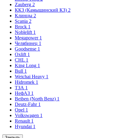
Zauberg
2
ККЗ (Камышинский КЗ)
2
Клинцы
2
Scania
2
Brock
1
Noblelift
1
Megapower
1
Челябинец
1
Goodsense
1
Oxlift
1
CHL
1
King Long
1
Bull
1
Weichai Heavy
1
Hidromek
1
ТЗА
1
НефАЗ
1
Beiben (North Benz)
1
Deutz-Fahr
1
Opel
1
Volkswagen
1
Renault
1
Hyundai
1
Закрыть