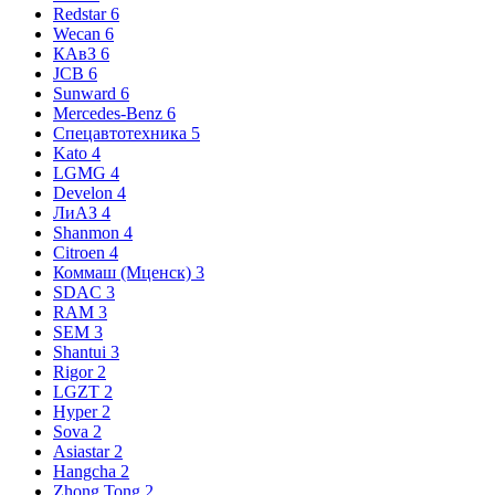
Redstar
6
Wecan
6
КАвЗ
6
JCB
6
Sunward
6
Mercedes-Benz
6
Спецавтотехника
5
Kato
4
LGMG
4
Develon
4
ЛиАЗ
4
Shanmon
4
Citroen
4
Коммаш (Мценск)
3
SDAC
3
RAM
3
SEM
3
Shantui
3
Rigor
2
LGZT
2
Hyper
2
Sova
2
Asiastar
2
Hangcha
2
Zhong Tong
2