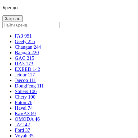
Бренды
Закрыть
ГАЗ
951
Geely
255
Changan
244
Валдай
220
GAC
215
ПАЗ
173
EXEED
142
Jetour
117
Jaecoo
111
DongFeng
111
Sollers
106
Chery
100
Foton
76
Haval
74
КамАЗ
69
OMODA
46
JAC
42
Ford
37
Voyah
35