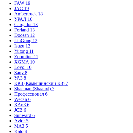
FAW
19
JAC
19
Ambertruck
18
УРАЛ
16
Cargador
13
Forland
13
Doosan
12
LiuGong
12
Isuzu
12
Yutong
11
Zoomlion
11
XGMA
10
Lovol
10
Sany
8
УАЗ
8
ККЗ (Камышинский КЗ)
7
Shacman (Shaanxi)
7
Профессионал
6
Wecan
6
КАвЗ
6
JCB
6
Sunward
6
Avior
5
МАЗ
5
Kato
4