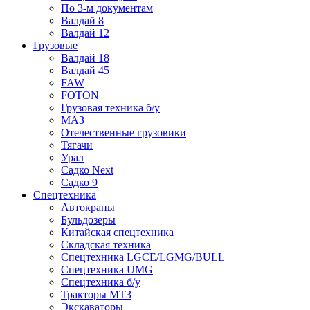
По 3-м документам
Валдай 8
Валдай 12
Грузовые
Валдай 18
Валдай 45
FAW
FOTON
Грузовая техника б/у
МАЗ
Отечественные грузовики
Тягачи
Урал
Садко Next
Садко 9
Спецтехника
Автокраны
Бульдозеры
Китайская спецтехника
Складская техника
Спецтехника LGCE/LGMG/BULL
Спецтехника UMG
Спецтехника б/у
Тракторы МТЗ
Экскаваторы