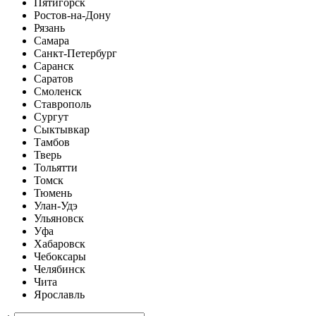
Пятигорск
Ростов-на-Дону
Рязань
Самара
Санкт-Петербург
Саранск
Саратов
Смоленск
Ставрополь
Сургут
Сыктывкар
Тамбов
Тверь
Тольятти
Томск
Тюмень
Улан-Удэ
Ульяновск
Уфа
Хабаровск
Чебоксары
Челябинск
Чита
Ярославль