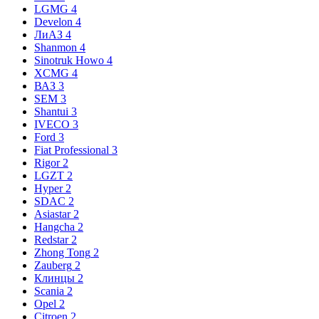
LGMG
4
Develon
4
ЛиАЗ
4
Shanmon
4
Sinotruk Howo
4
XCMG
4
ВАЗ
3
SEM
3
Shantui
3
IVECO
3
Ford
3
Fiat Professional
3
Rigor
2
LGZT
2
Hyper
2
SDAC
2
Asiastar
2
Hangcha
2
Redstar
2
Zhong Tong
2
Zauberg
2
Клинцы
2
Scania
2
Opel
2
Citroen
2