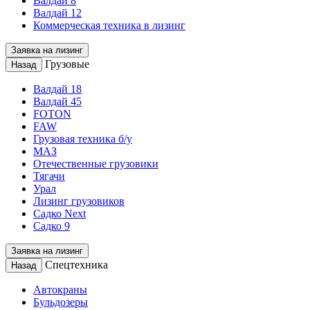
Валдай 8
Валдай 12
Коммерческая техника в лизинг
Заявка на лизинг
Грузовые
Назад
Валдай 18
Валдай 45
FOTON
FAW
Грузовая техника б/у
МАЗ
Отечественные грузовики
Тягачи
Урал
Лизинг грузовиков
Садко Next
Садко 9
Заявка на лизинг
Спецтехника
Назад
Автокраны
Бульдозеры