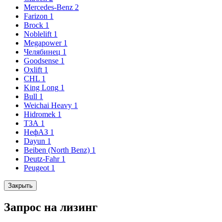
Mercedes-Benz
2
Farizon
1
Brock
1
Noblelift
1
Megapower
1
Челябинец
1
Goodsense
1
Oxlift
1
CHL
1
King Long
1
Bull
1
Weichai Heavy
1
Hidromek
1
ТЗА
1
НефАЗ
1
Dayun
1
Beiben (North Benz)
1
Deutz-Fahr
1
Peugeot
1
Закрыть
Запрос на лизинг