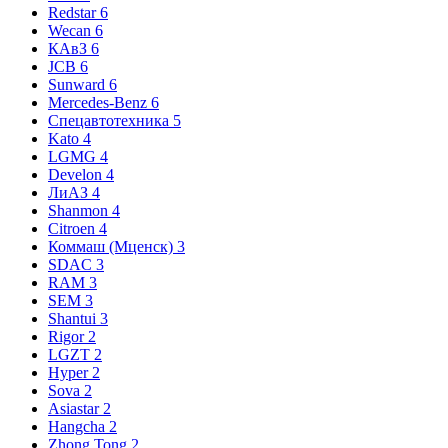
Redstar
6
Wecan
6
КАвЗ
6
JCB
6
Sunward
6
Mercedes-Benz
6
Спецавтотехника
5
Kato
4
LGMG
4
Develon
4
ЛиАЗ
4
Shanmon
4
Citroen
4
Коммаш (Мценск)
3
SDAC
3
RAM
3
SEM
3
Shantui
3
Rigor
2
LGZT
2
Hyper
2
Sova
2
Asiastar
2
Hangcha
2
Zhong Tong
2