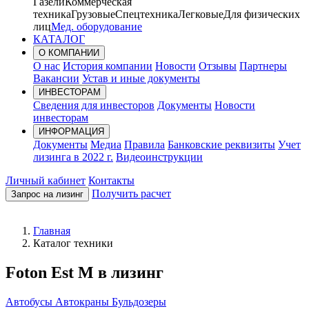
Газели
Коммерческая
техника
Грузовые
Спецтехника
Легковые
Для физических
лиц
Мед. оборудование
КАТАЛОГ
О КОМПАНИИ
О нас
История компании
Новости
Отзывы
Партнеры
Вакансии
Устав и иные документы
ИНВЕСТОРАМ
Сведения для инвесторов
Документы
Новости
инвесторам
ИНФОРМАЦИЯ
Документы
Медиа
Правила
Банковские реквизиты
Учет
лизинга в 2022 г.
Видеоинструкции
Личный кабинет
Контакты
Получить расчет
Запрос на лизинг
Главная
Каталог техники
Foton Est M в лизинг
Автобусы
Автокраны
Бульдозеры