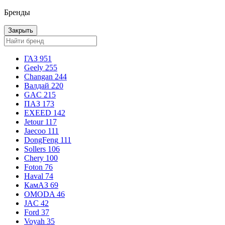
Бренды
Закрыть
ГАЗ
951
Geely
255
Changan
244
Валдай
220
GAC
215
ПАЗ
173
EXEED
142
Jetour
117
Jaecoo
111
DongFeng
111
Sollers
106
Chery
100
Foton
76
Haval
74
КамАЗ
69
OMODA
46
JAC
42
Ford
37
Voyah
35