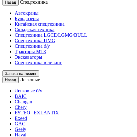
Спецтехника
Назад
Автокраны
Бульдозеры
Китайская спецтехника
Складская техника
Спецтехника LGCE/LGMG/BULL
Спецтехника UMG
Спецтехника б/у
Тракторы МТЗ
Экскаваторы
Спецтехника в лизинг
Заявка на лизинг
Легковые
Назад
Легковые б/у
BAIC
Changan
Chery
ESTEO | EXLANTIX
Exeed
GAC
Geely
Haval