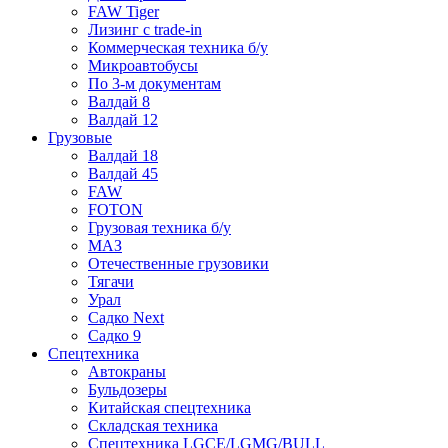
FAW Tiger
Лизинг с trade-in
Коммерческая техника б/у
Микроавтобусы
По 3-м документам
Валдай 8
Валдай 12
Грузовые
Валдай 18
Валдай 45
FAW
FOTON
Грузовая техника б/у
МАЗ
Отечественные грузовики
Тягачи
Урал
Садко Next
Садко 9
Спецтехника
Автокраны
Бульдозеры
Китайская спецтехника
Складская техника
Спецтехника LGCE/LGMG/BULL