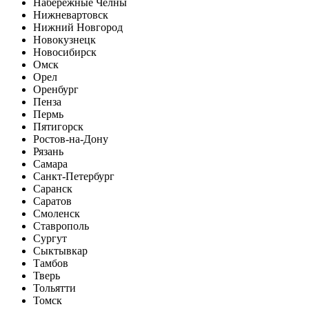
Набережные Челны
Нижневартовск
Нижний Новгород
Новокузнецк
Новосибирск
Омск
Орел
Оренбург
Пенза
Пермь
Пятигорск
Ростов-на-Дону
Рязань
Самара
Санкт-Петербург
Саранск
Саратов
Смоленск
Ставрополь
Сургут
Сыктывкар
Тамбов
Тверь
Тольятти
Томск