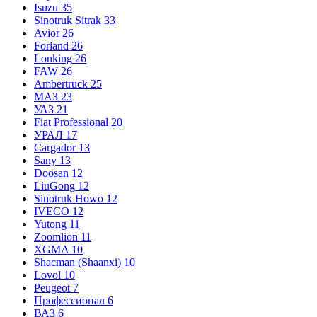
Isuzu
35
Sinotruk Sitrak
33
Avior
26
Forland
26
Lonking
26
FAW
26
Ambertruck
25
МАЗ
23
УАЗ
21
Fiat Professional
20
УРАЛ
17
Cargador
13
Sany
13
Doosan
12
LiuGong
12
Sinotruk Howo
12
IVECO
12
Yutong
11
Zoomlion
11
XGMA
10
Shacman (Shaanxi)
10
Lovol
10
Peugeot
7
Профессионал
6
ВАЗ
6