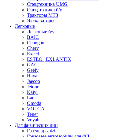
Спецтехника UMG
Спецтехника б/у
Тракторы МТЗ
Экскаваторы
Легковые
Легковые б/у
BAIC
Changan
Chery
Exeed
ESTEO | EXLANTIX
GAC
Geely
Haval
Jaecoo
Jetour
Kaiyi
Lada
Omoda
VOLGA
Tenet
Voyah
Для физических лиц
Газель для ФЛ
Грузовые автомобили для ФЛ