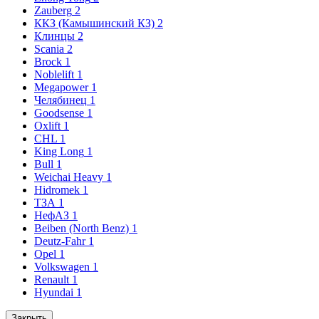
Zauberg
2
ККЗ (Камышинский КЗ)
2
Клинцы
2
Scania
2
Brock
1
Noblelift
1
Megapower
1
Челябинец
1
Goodsense
1
Oxlift
1
CHL
1
King Long
1
Bull
1
Weichai Heavy
1
Hidromek
1
ТЗА
1
НефАЗ
1
Beiben (North Benz)
1
Deutz-Fahr
1
Opel
1
Volkswagen
1
Renault
1
Hyundai
1
Закрыть