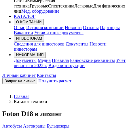
Газели
Коммерческая
техника
Грузовые
Спецтехника
Легковые
Для физических
лиц
Мед. оборудование
КАТАЛОГ
О КОМПАНИИ
О нас
История компании
Новости
Отзывы
Партнеры
Вакансии
Устав и иные документы
ИНВЕСТОРАМ
Сведения для инвесторов
Документы
Новости
инвесторам
ИНФОРМАЦИЯ
Документы
Медиа
Правила
Банковские реквизиты
Учет
лизинга в 2022 г.
Видеоинструкции
Личный кабинет
Контакты
Получить расчет
Запрос на лизинг
Главная
Каталог техники
Foton D18 в лизинг
Автобусы
Автокраны
Бульдозеры