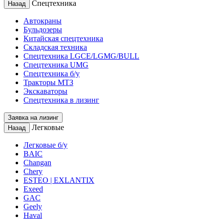
Спецтехника
Назад
Автокраны
Бульдозеры
Китайская спецтехника
Складская техника
Спецтехника LGCE/LGMG/BULL
Спецтехника UMG
Спецтехника б/у
Тракторы МТЗ
Экскаваторы
Спецтехника в лизинг
Заявка на лизинг
Легковые
Назад
Легковые б/у
BAIC
Changan
Chery
ESTEO | EXLANTIX
Exeed
GAC
Geely
Haval