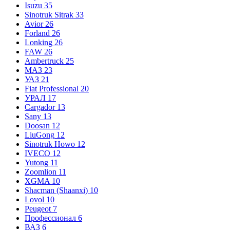
Isuzu
35
Sinotruk Sitrak
33
Avior
26
Forland
26
Lonking
26
FAW
26
Ambertruck
25
МАЗ
23
УАЗ
21
Fiat Professional
20
УРАЛ
17
Cargador
13
Sany
13
Doosan
12
LiuGong
12
Sinotruk Howo
12
IVECO
12
Yutong
11
Zoomlion
11
XGMA
10
Shacman (Shaanxi)
10
Lovol
10
Peugeot
7
Профессионал
6
ВАЗ
6