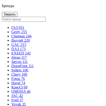
Бренды
Закрыть
ГАЗ
951
Geely
255
Changan
244
Валдай
220
GAC
215
ПАЗ
173
EXEED
142
Jetour
117
Jaecoo
111
DongFeng
111
Sollers
106
Chery
100
Foton
76
Haval
74
КамАЗ
69
OMODA
46
JAC
42
Ford
37
Voyah
35