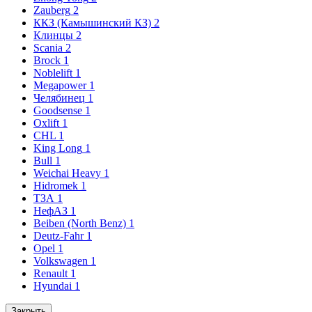
Zauberg
2
ККЗ (Камышинский КЗ)
2
Клинцы
2
Scania
2
Brock
1
Noblelift
1
Megapower
1
Челябинец
1
Goodsense
1
Oxlift
1
CHL
1
King Long
1
Bull
1
Weichai Heavy
1
Hidromek
1
ТЗА
1
НефАЗ
1
Beiben (North Benz)
1
Deutz-Fahr
1
Opel
1
Volkswagen
1
Renault
1
Hyundai
1
Закрыть