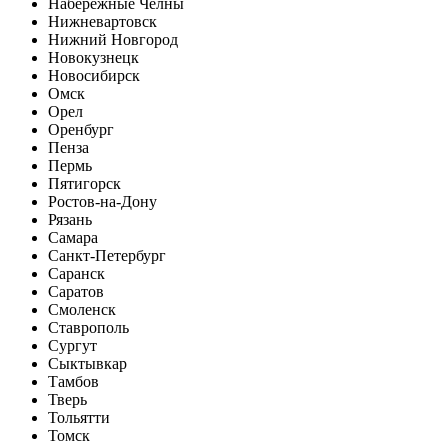
Набережные Челны
Нижневартовск
Нижний Новгород
Новокузнецк
Новосибирск
Омск
Орел
Оренбург
Пенза
Пермь
Пятигорск
Ростов-на-Дону
Рязань
Самара
Санкт-Петербург
Саранск
Саратов
Смоленск
Ставрополь
Сургут
Сыктывкар
Тамбов
Тверь
Тольятти
Томск