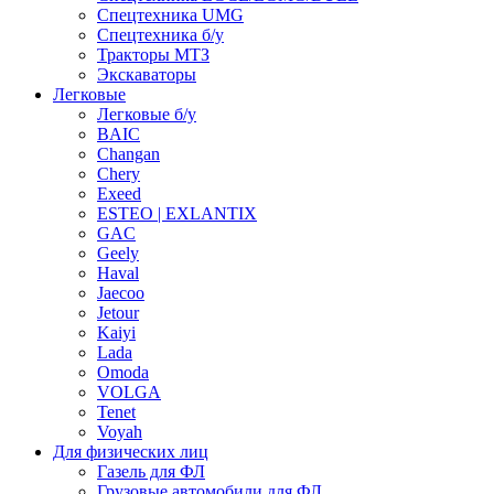
Спецтехника UMG
Спецтехника б/у
Тракторы МТЗ
Экскаваторы
Легковые
Легковые б/у
BAIC
Changan
Chery
Exeed
ESTEO | EXLANTIX
GAC
Geely
Haval
Jaecoo
Jetour
Kaiyi
Lada
Omoda
VOLGA
Tenet
Voyah
Для физических лиц
Газель для ФЛ
Грузовые автомобили для ФЛ