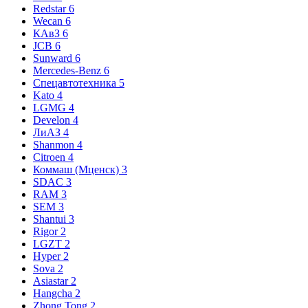
Redstar
6
Wecan
6
КАвЗ
6
JCB
6
Sunward
6
Mercedes-Benz
6
Спецавтотехника
5
Kato
4
LGMG
4
Develon
4
ЛиАЗ
4
Shanmon
4
Citroen
4
Коммаш (Мценск)
3
SDAC
3
RAM
3
SEM
3
Shantui
3
Rigor
2
LGZT
2
Hyper
2
Sova
2
Asiastar
2
Hangcha
2
Zhong Tong
2