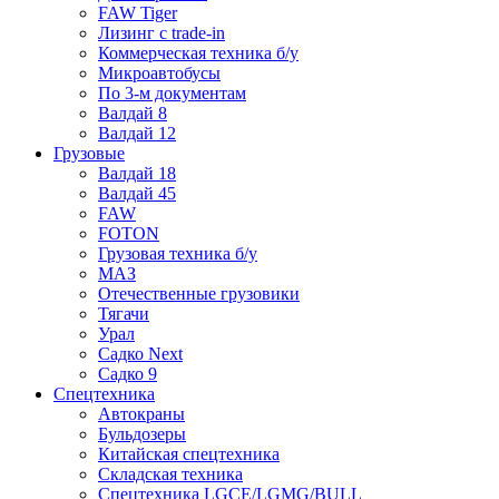
FAW Tiger
Лизинг с trade-in
Коммерческая техника б/у
Микроавтобусы
По 3-м документам
Валдай 8
Валдай 12
Грузовые
Валдай 18
Валдай 45
FAW
FOTON
Грузовая техника б/у
МАЗ
Отечественные грузовики
Тягачи
Урал
Садко Next
Садко 9
Спецтехника
Автокраны
Бульдозеры
Китайская спецтехника
Складская техника
Спецтехника LGCE/LGMG/BULL