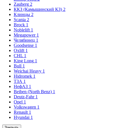
Zauberg
2
ККЗ (Камышинский КЗ)
2
Клинцы
2
Scania
2
Brock
1
Noblelift
1
Megapower
1
Челябинец
1
Goodsense
1
Oxlift
1
CHL
1
King Long
1
Bull
1
Weichai Heavy
1
Hidromek
1
ТЗА
1
НефАЗ
1
Beiben (North Benz)
1
Deutz-Fahr
1
Opel
1
Volkswagen
1
Renault
1
Hyundai
1
Закрыть