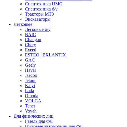
Спецтехника UMG
Спецтехника б/у
Тракторы МТЗ
Экскаваторы
Легковые
Легковые б/у
BAIC
Changan
Chery
Exeed
ESTEO | EXLANTIX
GAC
Geely
Haval
Jaecoo
Jetour
Kaiyi
Lada
Omoda
VOLGA
Tenet
Voyah
Для физических лиц
Газель для ФЛ
Грузовые автомобили для ФЛ