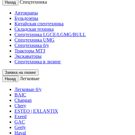
Спецтехника
Назад
Автокраны
Бульдозеры
Китайская спецтехника
Складская техника
Спецтехника LGCE/LGMG/BULL
Спецтехника UMG
Спецтехника б/у
Тракторы МТЗ
Экскаваторы
Спецтехника в лизинг
Заявка на лизинг
Легковые
Назад
Легковые б/у
BAIC
Changan
Chery
ESTEO | EXLANTIX
Exeed
GAC
Geely
Haval