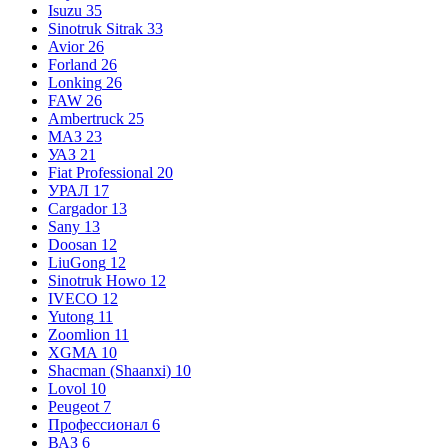
Isuzu
35
Sinotruk Sitrak
33
Avior
26
Forland
26
Lonking
26
FAW
26
Ambertruck
25
МАЗ
23
УАЗ
21
Fiat Professional
20
УРАЛ
17
Cargador
13
Sany
13
Doosan
12
LiuGong
12
Sinotruk Howo
12
IVECO
12
Yutong
11
Zoomlion
11
XGMA
10
Shacman (Shaanxi)
10
Lovol
10
Peugeot
7
Профессионал
6
ВАЗ
6