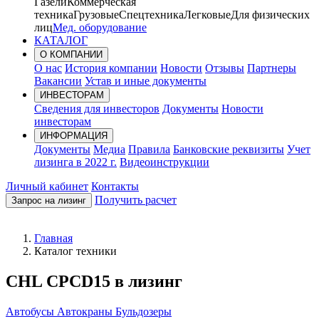
Газели
Коммерческая
техника
Грузовые
Спецтехника
Легковые
Для физических
лиц
Мед. оборудование
КАТАЛОГ
О КОМПАНИИ
О нас
История компании
Новости
Отзывы
Партнеры
Вакансии
Устав и иные документы
ИНВЕСТОРАМ
Сведения для инвесторов
Документы
Новости
инвесторам
ИНФОРМАЦИЯ
Документы
Медиа
Правила
Банковские реквизиты
Учет
лизинга в 2022 г.
Видеоинструкции
Личный кабинет
Контакты
Получить расчет
Запрос на лизинг
Главная
Каталог техники
CHL CPCD15 в лизинг
Автобусы
Автокраны
Бульдозеры