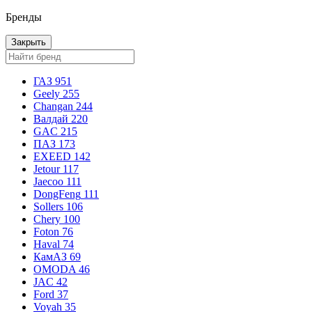
Бренды
Закрыть
ГАЗ
951
Geely
255
Changan
244
Валдай
220
GAC
215
ПАЗ
173
EXEED
142
Jetour
117
Jaecoo
111
DongFeng
111
Sollers
106
Chery
100
Foton
76
Haval
74
КамАЗ
69
OMODA
46
JAC
42
Ford
37
Voyah
35