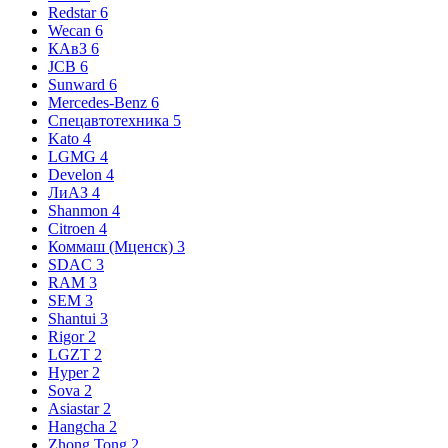
Redstar
6
Wecan
6
КАвЗ
6
JCB
6
Sunward
6
Mercedes-Benz
6
Спецавтотехника
5
Kato
4
LGMG
4
Develon
4
ЛиАЗ
4
Shanmon
4
Citroen
4
Коммаш (Мценск)
3
SDAC
3
RAM
3
SEM
3
Shantui
3
Rigor
2
LGZT
2
Hyper
2
Sova
2
Asiastar
2
Hangcha
2
Zhong Tong
2