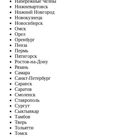
Набережные Челны
Нижневартовск
Нижний Новгород
Новокузнецк
Новосибирск
Омск
Орел
Оренбург
Пенза
Пермь
Пятигорск
Ростов-на-Дону
Рязань
Самара
Санкт-Петербург
Саранск
Саратов
Смоленск
Ставрополь
Сургут
Сыктывкар
Тамбов
Тверь
Тольятти
Томск