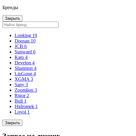
Бренды
Закрыть
Lonking
19
Doosan
10
JCB
6
Sunward
6
Kato
4
Develon
4
Shanmon
4
LiuGong
4
XGMA
3
Sany
3
Zoomlion
3
Rigor
2
Bull
1
Hidromek
1
Lovol
1
Закрыть
Запрос на лизинг