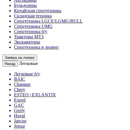
Автокраны
Бульдозеры
Китайская спецтехника
Складская техника
Спецтехника LGCE/LGMG/BULL
Спецтехника UMG
Спецтехника б/у
Тракторы МТЗ
Экскаваторы
Спецтехника в лизинг
Заявка на лизинг
Легковые
Назад
Легковые б/у
BAIC
Changan
Chery
ESTEO | EXLANTIX
Exeed
GAC
Geely
Haval
Jaecoo
Jetour