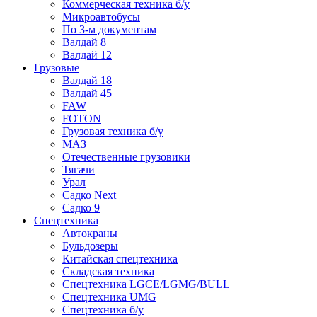
Коммерческая техника б/у
Микроавтобусы
По 3-м документам
Валдай 8
Валдай 12
Грузовые
Валдай 18
Валдай 45
FAW
FOTON
Грузовая техника б/у
МАЗ
Отечественные грузовики
Тягачи
Урал
Садко Next
Садко 9
Спецтехника
Автокраны
Бульдозеры
Китайская спецтехника
Складская техника
Спецтехника LGCE/LGMG/BULL
Спецтехника UMG
Спецтехника б/у