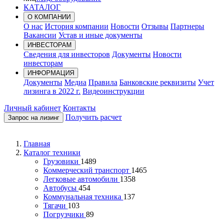
КАТАЛОГ
О КОМПАНИИ
О нас
История компании
Новости
Отзывы
Партнеры
Вакансии
Устав и иные документы
ИНВЕСТОРАМ
Сведения для инвесторов
Документы
Новости
инвесторам
ИНФОРМАЦИЯ
Документы
Медиа
Правила
Банковские реквизиты
Учет
лизинга в 2022 г.
Видеоинструкции
Личный кабинет
Контакты
Получить расчет
Запрос на лизинг
Главная
Каталог техники
Грузовики
1489
Коммерческий транспорт
1465
Легковые автомобили
1358
Автобусы
454
Коммунальная техника
137
Тягачи
103
Погрузчики
89