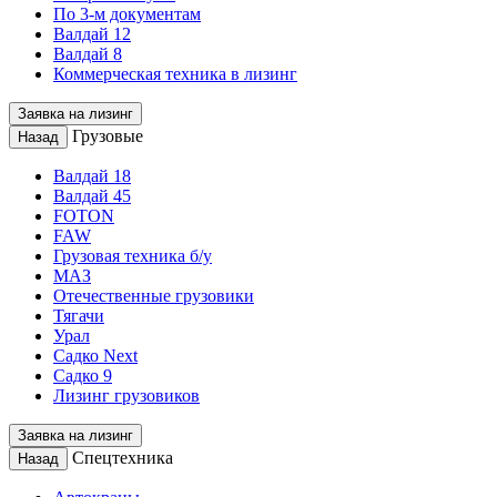
По 3-м документам
Валдай 12
Валдай 8
Коммерческая техника в лизинг
Заявка на лизинг
Грузовые
Назад
Валдай 18
Валдай 45
FOTON
FAW
Грузовая техника б/у
МАЗ
Отечественные грузовики
Тягачи
Урал
Садко Next
Садко 9
Лизинг грузовиков
Заявка на лизинг
Спецтехника
Назад