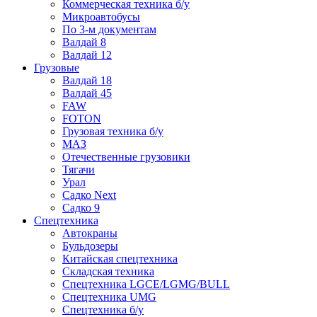
Коммерческая техника б/у
Микроавтобусы
По 3-м документам
Валдай 8
Валдай 12
Грузовые
Валдай 18
Валдай 45
FAW
FOTON
Грузовая техника б/у
МАЗ
Отечественные грузовики
Тягачи
Урал
Садко Next
Садко 9
Спецтехника
Автокраны
Бульдозеры
Китайская спецтехника
Складская техника
Спецтехника LGCE/LGMG/BULL
Спецтехника UMG
Спецтехника б/у