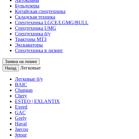
Автокраны
Бульдозеры
Китайская спецтехника
Складская техника
Спецтехника LGCE/LGMG/BULL
Спецтехника UMG
Спецтехника б/у
Тракторы МТЗ
Экскаваторы
Спецтехника в лизинг
Заявка на лизинг
Легковые
Назад
Легковые б/у
BAIC
Changan
Chery
ESTEO | EXLANTIX
Exeed
GAC
Geely
Haval
Jaecoo
Jetour