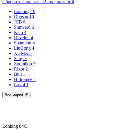
Сбросить
Показать
22
предложений
Lonking
19
Doosan
10
JCB
6
Sunward
6
Kato
4
Develon
4
Shanmon
4
LiuGong
4
XGMA
3
Sany
3
Zoomlion
3
Rigor
2
Bull
1
Hidromek
1
Lovol
1
Все марки
15
Lonking 84C