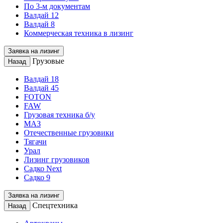
По 3-м документам
Валдай 12
Валдай 8
Коммерческая техника в лизинг
Заявка на лизинг
Грузовые
Назад
Валдай 18
Валдай 45
FOTON
FAW
Грузовая техника б/у
МАЗ
Отечественные грузовики
Тягачи
Урал
Лизинг грузовиков
Садко Next
Садко 9
Заявка на лизинг
Спецтехника
Назад