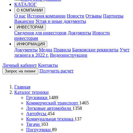
КАТАЛОГ
О КОМПАНИИ
О нас
История компании
Новости
Отзывы
Партнеры
Вакансии
Устав и иные документы
ИНВЕСТОРАМ
Сведения для инвесторов
Документы
Новости
инвесторам
ИНФОРМАЦИЯ
Документы
Медиа
Правила
Банковские реквизиты
Учет
лизинга в 2022 г.
Видеоинструкции
Личный кабинет
Контакты
Получить расчет
Запрос на лизинг
Главная
Каталог техники
Грузовики
1489
Коммерческий транспорт
1465
Легковые автомобили
1358
Автобусы
454
Коммунальная техника
137
Тягачи
103
Погрузчики
89