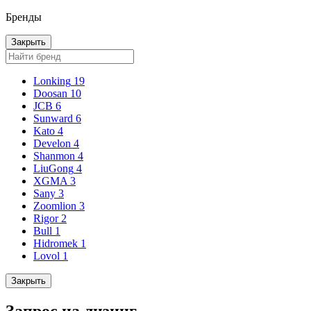
Бренды
Закрыть
Lonking
19
Doosan
10
JCB
6
Sunward
6
Kato
4
Develon
4
Shanmon
4
LiuGong
4
XGMA
3
Sany
3
Zoomlion
3
Rigor
2
Bull
1
Hidromek
1
Lovol
1
Закрыть
Запрос на лизинг