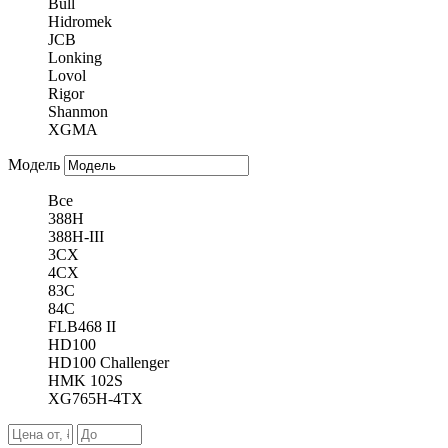
Bull
Hidromek
JCB
Lonking
Lovol
Rigor
Shanmon
XGMA
Модель
Все
388H
388H-III
3CX
4CX
83C
84C
FLB468 II
HD100
HD100 Challenger
HMK 102S
XG765H-4TX