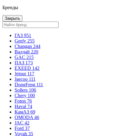
Бренды
Закрыть
ГАЗ
951
Geely
255
Changan
244
Валдай
220
GAC
215
ПАЗ
173
EXEED
142
Jetour
117
Jaecoo
111
DongFeng
111
Sollers
106
Chery
100
Foton
76
Haval
74
КамАЗ
69
OMODA
46
JAC
42
Ford
37
Voyah
35