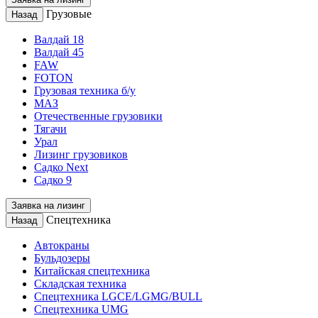
Грузовые
Назад
Валдай 18
Валдай 45
FAW
FOTON
Грузовая техника б/у
МАЗ
Отечественные грузовики
Тягачи
Урал
Лизинг грузовиков
Садко Next
Садко 9
Заявка на лизинг
Спецтехника
Назад
Автокраны
Бульдозеры
Китайская спецтехника
Складская техника
Спецтехника LGCE/LGMG/BULL
Спецтехника UMG