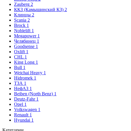
Zauberg
2
ККЗ (Камышинский КЗ)
2
Клинцы
2
Scania
2
Brock
1
Noblelift
1
Megapower
1
Челябинец
1
Goodsense
1
Oxlift
1
CHL
1
King Long
1
Bull
1
Weichai Heavy
1
Hidromek
1
ТЗА
1
НефАЗ
1
Beiben (North Benz)
1
Deutz-Fahr
1
Opel
1
Volkswagen
1
Renault
1
Hyundai
1
Категории