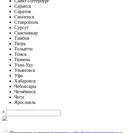
Санкт-Петербург
Саранск
Саратов
Смоленск
Ставрополь
Сургут
Сыктывкар
Тамбов
Тверь
Тольятти
Томск
Тюмень
Улан-Удэ
Ульяновск
Уфа
Хабаровск
Чебоксары
Челябинск
Чита
Ярославль
*
Принимаю условие
политики обработки персональных