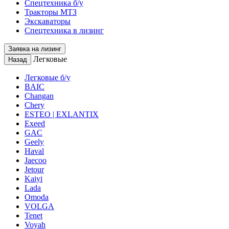
Спецтехника б/у
Тракторы МТЗ
Экскаваторы
Спецтехника в лизинг
Заявка на лизинг
Легковые
Назад
Легковые б/у
BAIC
Changan
Chery
ESTEO | EXLANTIX
Exeed
GAC
Geely
Haval
Jaecoo
Jetour
Kaiyi
Lada
Omoda
VOLGA
Tenet
Voyah