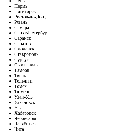
Пенза
Пермь
Пятигорск
Ростов-на-Дону
Рязань
Самара
Санкт-Петербург
Саранск
Саратов
Смоленск
Ставрополь
Сургут
Сыктывкар
Тамбов
Тверь
Тольятти
Томск
Тюмень
Улан-Удэ
Ульяновск
Уфа
Хабаровск
Чебоксары
Челябинск
Чита