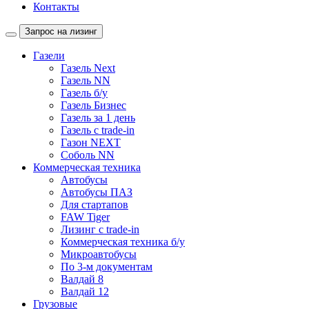
Контакты
Запрос на лизинг
Газели
Газель Next
Газель NN
Газель б/у
Газель Бизнес
Газель за 1 день
Газель с trade-in
Газон NEXT
Соболь NN
Коммерческая техника
Автобусы
Автобусы ПАЗ
Для стартапов
FAW Tiger
Лизинг с trade-in
Коммерческая техника б/у
Микроавтобусы
По 3-м документам
Валдай 8
Валдай 12
Грузовые