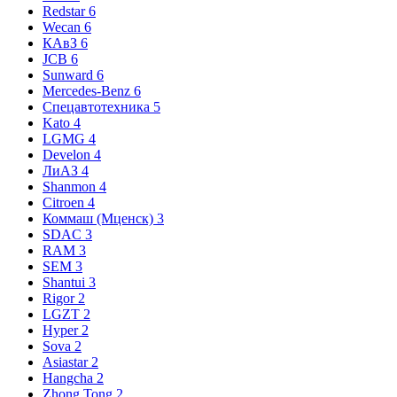
Redstar
6
Wecan
6
КАвЗ
6
JCB
6
Sunward
6
Mercedes-Benz
6
Спецавтотехника
5
Kato
4
LGMG
4
Develon
4
ЛиАЗ
4
Shanmon
4
Citroen
4
Коммаш (Мценск)
3
SDAC
3
RAM
3
SEM
3
Shantui
3
Rigor
2
LGZT
2
Hyper
2
Sova
2
Asiastar
2
Hangcha
2
Zhong Tong
2