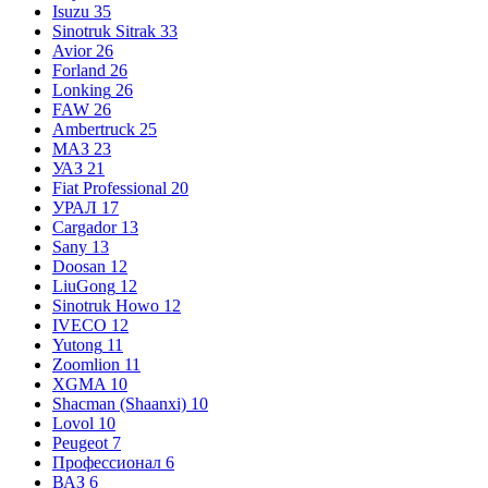
Isuzu
35
Sinotruk Sitrak
33
Avior
26
Forland
26
Lonking
26
FAW
26
Ambertruck
25
МАЗ
23
УАЗ
21
Fiat Professional
20
УРАЛ
17
Cargador
13
Sany
13
Doosan
12
LiuGong
12
Sinotruk Howo
12
IVECO
12
Yutong
11
Zoomlion
11
XGMA
10
Shacman (Shaanxi)
10
Lovol
10
Peugeot
7
Профессионал
6
ВАЗ
6