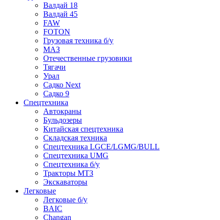
Валдай 18
Валдай 45
FAW
FOTON
Грузовая техника б/у
МАЗ
Отечественные грузовики
Тягачи
Урал
Садко Next
Садко 9
Спецтехника
Автокраны
Бульдозеры
Китайская спецтехника
Складская техника
Спецтехника LGCE/LGMG/BULL
Спецтехника UMG
Спецтехника б/у
Тракторы МТЗ
Экскаваторы
Легковые
Легковые б/у
BAIC
Changan