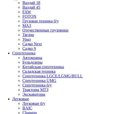
Валдай 18
Валдай 45
FAW
FOTON
Грузовая техника б/у
МАЗ
Отечественные грузовики
Тягачи
Урал
Садко Next
Садко 9
Спецтехника
Автокраны
Бульдозеры
Китайская спецтехника
Складская техника
Спецтехника LGCE/LGMG/BULL
Спецтехника UMG
Спецтехника б/у
Тракторы МТЗ
Экскаваторы
Легковые
Легковые б/у
BAIC
Changan