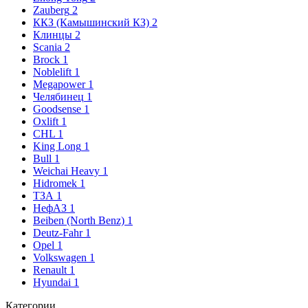
Zauberg
2
ККЗ (Камышинский КЗ)
2
Клинцы
2
Scania
2
Brock
1
Noblelift
1
Megapower
1
Челябинец
1
Goodsense
1
Oxlift
1
CHL
1
King Long
1
Bull
1
Weichai Heavy
1
Hidromek
1
ТЗА
1
НефАЗ
1
Beiben (North Benz)
1
Deutz-Fahr
1
Opel
1
Volkswagen
1
Renault
1
Hyundai
1
Категории