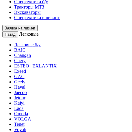
Спецтехника б/у
Тракторы МТЗ
Экскаваторы
Спецтехника в лизинг
Заявка на лизинг
Легковые
Назад
Легковые б/у
BAIC
Changan
Chery
ESTEO | EXLANTIX
Exeed
GAC
Geely
Haval
Jaecoo
Jetour
Kaiyi
Lada
Omoda
VOLGA
Tenet
Voyah