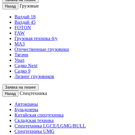
Грузовые
Назад
Валдай 18
Валдай 45
FOTON
FAW
Грузовая техника б/у
МАЗ
Отечественные грузовики
Тягачи
Урал
Садко Next
Садко 9
Лизинг грузовиков
Заявка на лизинг
Спецтехника
Назад
Автокраны
Бульдозеры
Китайская спецтехника
Складская техника
Спецтехника LGCE/LGMG/BULL
Спецтехника UMG