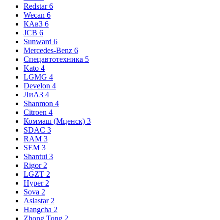
Redstar
6
Wecan
6
КАвЗ
6
JCB
6
Sunward
6
Mercedes-Benz
6
Спецавтотехника
5
Kato
4
LGMG
4
Develon
4
ЛиАЗ
4
Shanmon
4
Citroen
4
Коммаш (Мценск)
3
SDAC
3
RAM
3
SEM
3
Shantui
3
Rigor
2
LGZT
2
Hyper
2
Sova
2
Asiastar
2
Hangcha
2
Zhong Tong
2