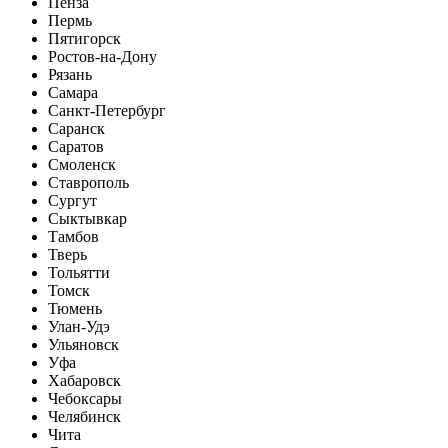
Пенза
Пермь
Пятигорск
Ростов-на-Дону
Рязань
Самара
Санкт-Петербург
Саранск
Саратов
Смоленск
Ставрополь
Сургут
Сыктывкар
Тамбов
Тверь
Тольятти
Томск
Тюмень
Улан-Удэ
Ульяновск
Уфа
Хабаровск
Чебоксары
Челябинск
Чита