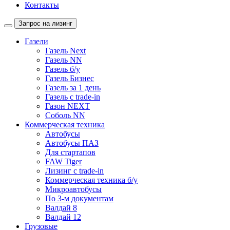
Контакты
Запрос на лизинг
Газели
Газель Next
Газель NN
Газель б/у
Газель Бизнес
Газель за 1 день
Газель с trade-in
Газон NEXT
Соболь NN
Коммерческая техника
Автобусы
Автобусы ПАЗ
Для стартапов
FAW Tiger
Лизинг с trade-in
Коммерческая техника б/у
Микроавтобусы
По 3-м документам
Валдай 8
Валдай 12
Грузовые