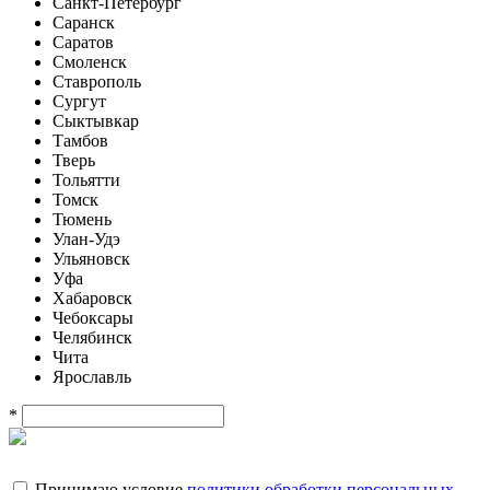
Санкт-Петербург
Саранск
Саратов
Смоленск
Ставрополь
Сургут
Сыктывкар
Тамбов
Тверь
Тольятти
Томск
Тюмень
Улан-Удэ
Ульяновск
Уфа
Хабаровск
Чебоксары
Челябинск
Чита
Ярославль
*
Принимаю условие
политики обработки персональных