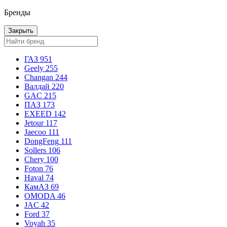
Бренды
Закрыть
ГАЗ
951
Geely
255
Changan
244
Валдай
220
GAC
215
ПАЗ
173
EXEED
142
Jetour
117
Jaecoo
111
DongFeng
111
Sollers
106
Chery
100
Foton
76
Haval
74
КамАЗ
69
OMODA
46
JAC
42
Ford
37
Voyah
35