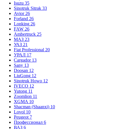
Isuzu
35
Sinotruk Sitrak
33
Avior
26
Forland
26
Lonking
26
FAW
26
Ambertruck
25
МАЗ
23
УАЗ
21
Fiat Professional
20
УРАЛ
17
Cargador
13
Sany
13
Doosan
12
LiuGong
12
Sinotruk Howo
12
IVECO
12
Yutong
11
Zoomlion
11
XGMA
10
Shacman (Shaanxi)
10
Lovol
10
Peugeot
7
Профессионал
6
ВАЗ
6