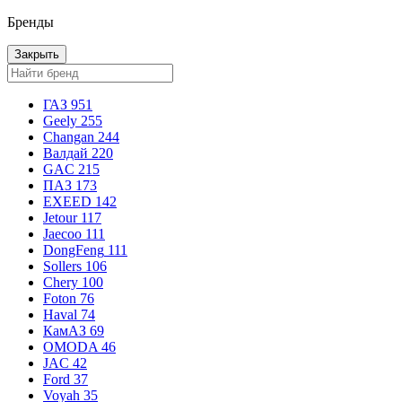
Бренды
Закрыть
ГАЗ
951
Geely
255
Changan
244
Валдай
220
GAC
215
ПАЗ
173
EXEED
142
Jetour
117
Jaecoo
111
DongFeng
111
Sollers
106
Chery
100
Foton
76
Haval
74
КамАЗ
69
OMODA
46
JAC
42
Ford
37
Voyah
35