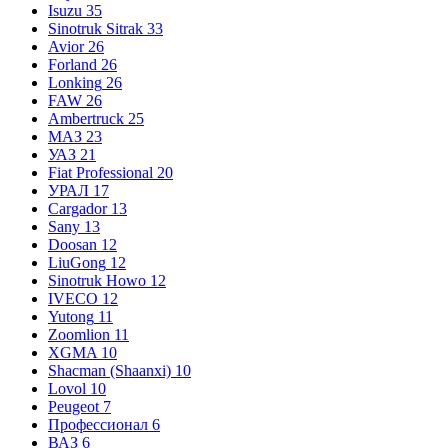
Isuzu
35
Sinotruk Sitrak
33
Avior
26
Forland
26
Lonking
26
FAW
26
Ambertruck
25
МАЗ
23
УАЗ
21
Fiat Professional
20
УРАЛ
17
Cargador
13
Sany
13
Doosan
12
LiuGong
12
Sinotruk Howo
12
IVECO
12
Yutong
11
Zoomlion
11
XGMA
10
Shacman (Shaanxi)
10
Lovol
10
Peugeot
7
Профессионал
6
ВАЗ
6