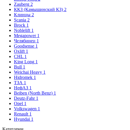
Zauberg
2
ККЗ (Камышинский КЗ)
2
Клинцы
2
Scania
2
Brock
1
Noblelift
1
Megapower
1
Челябинец
1
Goodsense
1
Oxlift
1
CHL
1
King Long
1
Bull
1
Weichai Heavy
1
Hidromek
1
ТЗА
1
НефАЗ
1
Beiben (North Benz)
1
Deutz-Fahr
1
Opel
1
Volkswagen
1
Renault
1
Hyundai
1
Категории