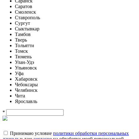
Саранск
Саратов
Смоленск
Ставрополь
Сургут
Сыктывкар
Тамбов
Тверь
Тольятти
Томск
Тюмень
Улан-Удэ
Ульяновск
Уфа
Хабаровск
Чебоксары
Челябинск
Чита
Ярославль
*
Принимаю условие
политики обработки персональных
данных
и даю
согласие
на обработку моей персональной