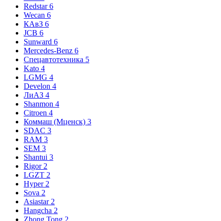
Redstar
6
Wecan
6
КАвЗ
6
JCB
6
Sunward
6
Mercedes-Benz
6
Спецавтотехника
5
Kato
4
LGMG
4
Develon
4
ЛиАЗ
4
Shanmon
4
Citroen
4
Коммаш (Мценск)
3
SDAC
3
RAM
3
SEM
3
Shantui
3
Rigor
2
LGZT
2
Hyper
2
Sova
2
Asiastar
2
Hangcha
2
Zhong Tong
2