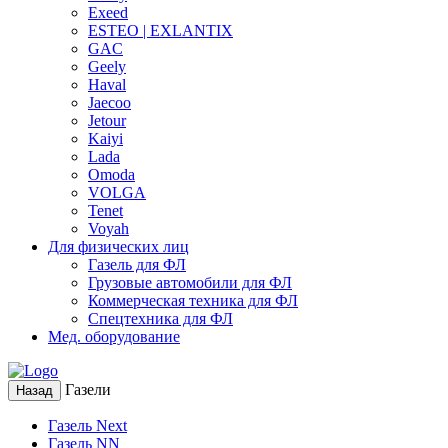
Exeed
ESTEO | EXLANTIX
GAC
Geely
Haval
Jaecoo
Jetour
Kaiyi
Lada
Omoda
VOLGA
Tenet
Voyah
Для физических лиц
Газель для ФЛ
Грузовые автомобили для ФЛ
Коммерческая техника для ФЛ
Спецтехника для ФЛ
Мед. оборудование
Газели
Назад
Газель Next
Газель NN