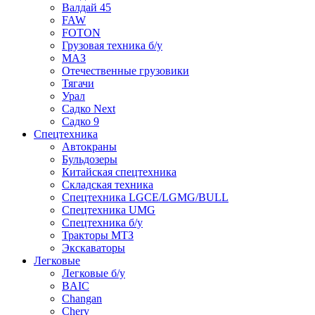
Валдай 45
FAW
FOTON
Грузовая техника б/у
МАЗ
Отечественные грузовики
Тягачи
Урал
Садко Next
Садко 9
Спецтехника
Автокраны
Бульдозеры
Китайская спецтехника
Складская техника
Спецтехника LGCE/LGMG/BULL
Спецтехника UMG
Спецтехника б/у
Тракторы МТЗ
Экскаваторы
Легковые
Легковые б/у
BAIC
Changan
Chery