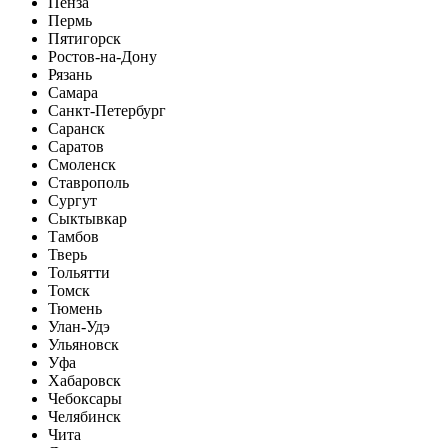
Пенза
Пермь
Пятигорск
Ростов-на-Дону
Рязань
Самара
Санкт-Петербург
Саранск
Саратов
Смоленск
Ставрополь
Сургут
Сыктывкар
Тамбов
Тверь
Тольятти
Томск
Тюмень
Улан-Удэ
Ульяновск
Уфа
Хабаровск
Чебоксары
Челябинск
Чита