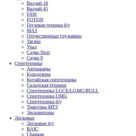
Валдай 18
Валдай 45
FAW
FOTON
Грузовая техника б/у
МАЗ
Отечественные грузовики
Тягачи
Урал
Садко Next
Садко 9
Спецтехника
Автокраны
Бульдозеры
Китайская спецтехника
Складская техника
Спецтехника LGCE/LGMG/BULL
Спецтехника UMG
Спецтехника б/у
Тракторы МТЗ
Экскаваторы
Легковые
Легковые б/у
BAIC
Changan