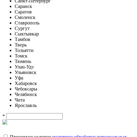
Санкт-Петербург
Саранск
Саратов
Смоленск
Ставрополь
Сургут
Сыктывкар
Тамбов
Тверь
Тольятти
Томск
Тюмень
Улан-Удэ
Ульяновск
Уфа
Хабаровск
Чебоксары
Челябинск
Чита
Ярославль
*
Принимаю условие
политики обработки персональных