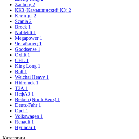
Zauberg
2
ККЗ (Камышинский КЗ)
2
Клинцы
2
Scania
2
Brock
1
Noblelift
1
Megapower
1
Челябинец
1
Goodsense
1
Oxlift
1
CHL
1
King Long
1
Bull
1
Weichai Heavy
1
Hidromek
1
ТЗА
1
НефАЗ
1
Beiben (North Benz)
1
Deutz-Fahr
1
Opel
1
Volkswagen
1
Renault
1
Hyundai
1
Категории