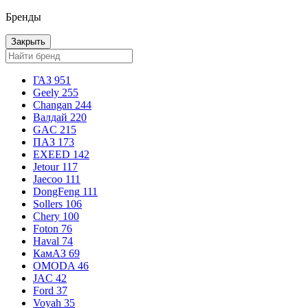
Бренды
Закрыть
ГАЗ
951
Geely
255
Changan
244
Валдай
220
GAC
215
ПАЗ
173
EXEED
142
Jetour
117
Jaecoo
111
DongFeng
111
Sollers
106
Chery
100
Foton
76
Haval
74
КамАЗ
69
OMODA
46
JAC
42
Ford
37
Voyah
35