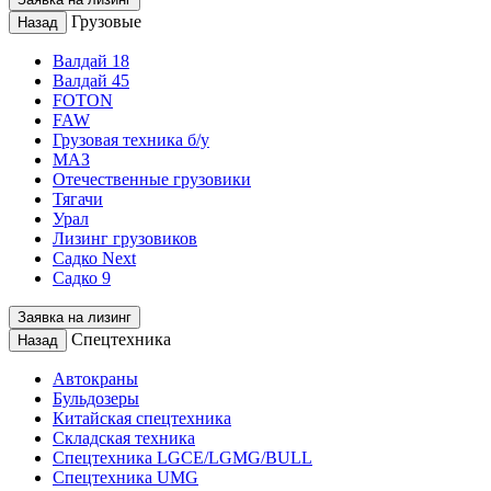
Грузовые
Назад
Валдай 18
Валдай 45
FOTON
FAW
Грузовая техника б/у
МАЗ
Отечественные грузовики
Тягачи
Урал
Лизинг грузовиков
Садко Next
Садко 9
Заявка на лизинг
Спецтехника
Назад
Автокраны
Бульдозеры
Китайская спецтехника
Складская техника
Спецтехника LGCE/LGMG/BULL
Спецтехника UMG