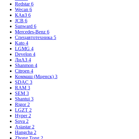
Redstar
6
Wecan
6
КАвЗ
6
JCB
6
Sunward
6
Mercedes-Benz
6
Спецавтотехника
5
Kato
4
LGMG
4
Develon
4
ЛиАЗ
4
Shanmon
4
Citroen
4
Коммаш (Мценск)
3
SDAC
3
RAM
3
SEM
3
Shantui
3
Rigor
2
LGZT
2
Hyper
2
Sova
2
Asiastar
2
Hangcha
2
Zhong Tong
2