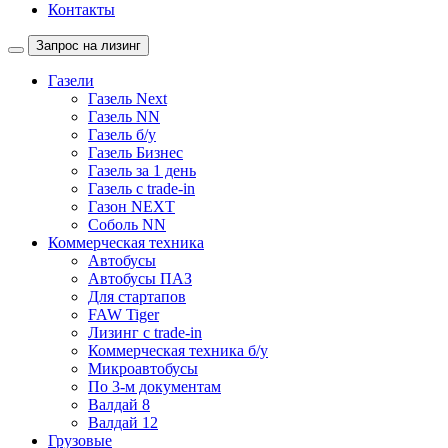
Контакты
Запрос на лизинг
Газели
Газель Next
Газель NN
Газель б/у
Газель Бизнес
Газель за 1 день
Газель с trade-in
Газон NEXT
Соболь NN
Коммерческая техника
Автобусы
Автобусы ПАЗ
Для стартапов
FAW Tiger
Лизинг с trade-in
Коммерческая техника б/у
Микроавтобусы
По 3-м документам
Валдай 8
Валдай 12
Грузовые