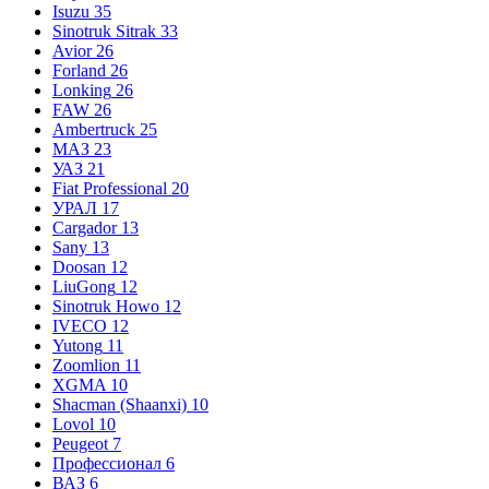
Isuzu
35
Sinotruk Sitrak
33
Avior
26
Forland
26
Lonking
26
FAW
26
Ambertruck
25
МАЗ
23
УАЗ
21
Fiat Professional
20
УРАЛ
17
Cargador
13
Sany
13
Doosan
12
LiuGong
12
Sinotruk Howo
12
IVECO
12
Yutong
11
Zoomlion
11
XGMA
10
Shacman (Shaanxi)
10
Lovol
10
Peugeot
7
Профессионал
6
ВАЗ
6