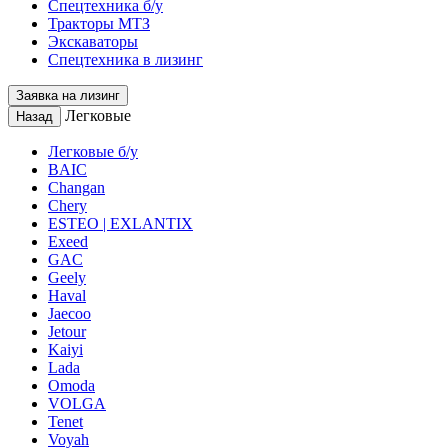
Спецтехника б/у
Тракторы МТЗ
Экскаваторы
Спецтехника в лизинг
Заявка на лизинг
Легковые
Назад
Легковые б/у
BAIC
Changan
Chery
ESTEO | EXLANTIX
Exeed
GAC
Geely
Haval
Jaecoo
Jetour
Kaiyi
Lada
Omoda
VOLGA
Tenet
Voyah