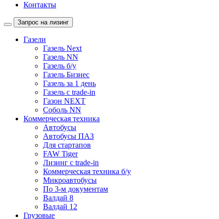
Контакты
Запрос на лизинг
Газели
Газель Next
Газель NN
Газель б/у
Газель Бизнес
Газель за 1 день
Газель с trade-in
Газон NEXT
Соболь NN
Коммерческая техника
Автобусы
Автобусы ПАЗ
Для стартапов
FAW Tiger
Лизинг с trade-in
Коммерческая техника б/у
Микроавтобусы
По 3-м документам
Валдай 8
Валдай 12
Грузовые