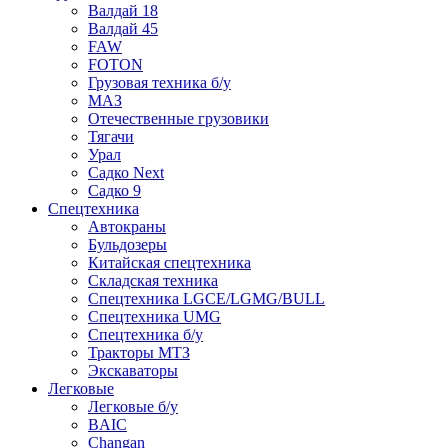
Валдай 18
Валдай 45
FAW
FOTON
Грузовая техника б/у
МАЗ
Отечественные грузовики
Тягачи
Урал
Садко Next
Садко 9
Спецтехника
Автокраны
Бульдозеры
Китайская спецтехника
Складская техника
Спецтехника LGCE/LGMG/BULL
Спецтехника UMG
Спецтехника б/у
Тракторы МТЗ
Экскаваторы
Легковые
Легковые б/у
BAIC
Changan