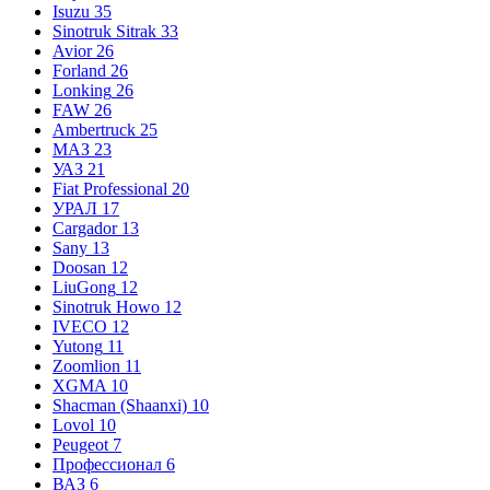
Isuzu
35
Sinotruk Sitrak
33
Avior
26
Forland
26
Lonking
26
FAW
26
Ambertruck
25
МАЗ
23
УАЗ
21
Fiat Professional
20
УРАЛ
17
Cargador
13
Sany
13
Doosan
12
LiuGong
12
Sinotruk Howo
12
IVECO
12
Yutong
11
Zoomlion
11
XGMA
10
Shacman (Shaanxi)
10
Lovol
10
Peugeot
7
Профессионал
6
ВАЗ
6