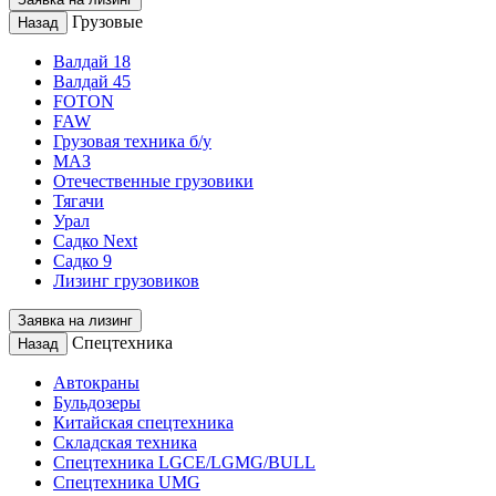
Грузовые
Назад
Валдай 18
Валдай 45
FOTON
FAW
Грузовая техника б/у
МАЗ
Отечественные грузовики
Тягачи
Урал
Садко Next
Садко 9
Лизинг грузовиков
Заявка на лизинг
Спецтехника
Назад
Автокраны
Бульдозеры
Китайская спецтехника
Складская техника
Спецтехника LGCE/LGMG/BULL
Спецтехника UMG