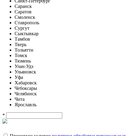
Санкт-Петербург
Саранск
Саратов
Смоленск
Ставрополь
Сургут
Сыктывкар
Тамбов
Тверь
Тольятти
Томск
Тюмень
Улан-Удэ
Ульяновск
Уфа
Хабаровск
Чебоксары
Челябинск
Чита
Ярославль
*
Принимаю условие
политики обработки персональных