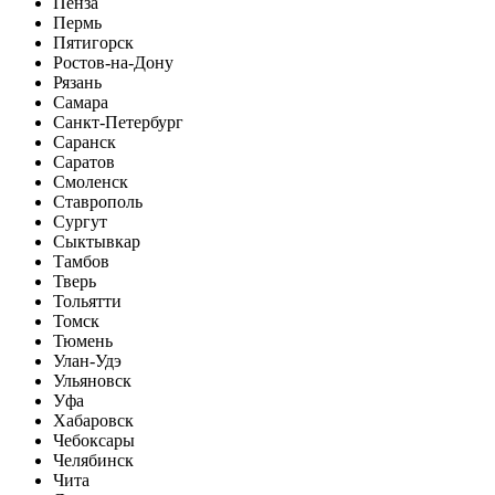
Пенза
Пермь
Пятигорск
Ростов-на-Дону
Рязань
Самара
Санкт-Петербург
Саранск
Саратов
Смоленск
Ставрополь
Сургут
Сыктывкар
Тамбов
Тверь
Тольятти
Томск
Тюмень
Улан-Удэ
Ульяновск
Уфа
Хабаровск
Чебоксары
Челябинск
Чита