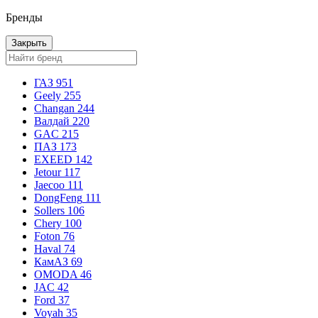
Бренды
Закрыть
ГАЗ
951
Geely
255
Changan
244
Валдай
220
GAC
215
ПАЗ
173
EXEED
142
Jetour
117
Jaecoo
111
DongFeng
111
Sollers
106
Chery
100
Foton
76
Haval
74
КамАЗ
69
OMODA
46
JAC
42
Ford
37
Voyah
35