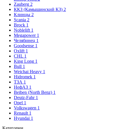
Zauberg
2
ККЗ (Камышинский КЗ)
2
Клинцы
2
Scania
2
Brock
1
Noblelift
1
Megapower
1
Челябинец
1
Goodsense
1
Oxlift
1
CHL
1
King Long
1
Bull
1
Weichai Heavy
1
Hidromek
1
ТЗА
1
НефАЗ
1
Beiben (North Benz)
1
Deutz-Fahr
1
Opel
1
Volkswagen
1
Renault
1
Hyundai
1
Категории