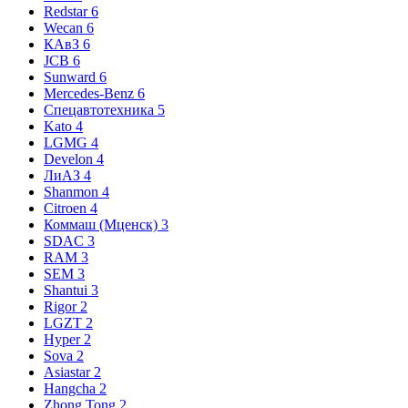
Redstar
6
Wecan
6
КАвЗ
6
JCB
6
Sunward
6
Mercedes-Benz
6
Спецавтотехника
5
Kato
4
LGMG
4
Develon
4
ЛиАЗ
4
Shanmon
4
Citroen
4
Коммаш (Мценск)
3
SDAC
3
RAM
3
SEM
3
Shantui
3
Rigor
2
LGZT
2
Hyper
2
Sova
2
Asiastar
2
Hangcha
2
Zhong Tong
2