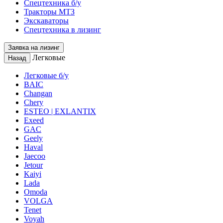
Спецтехника б/у
Тракторы МТЗ
Экскаваторы
Спецтехника в лизинг
Заявка на лизинг
Легковые
Назад
Легковые б/у
BAIC
Changan
Chery
ESTEO | EXLANTIX
Exeed
GAC
Geely
Haval
Jaecoo
Jetour
Kaiyi
Lada
Omoda
VOLGA
Tenet
Voyah