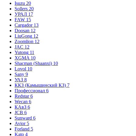
Isuzu
20
Sollers
20
УРАЛ
17
FAW
15
Cargador
13
Doosan
12
LiuGong
12
Zoomlion
12
JAC
12
Yutong
11
XGMA
10
Shacman (Shaanxi)
10
Lovol
10
Sany
9
УАЗ
8
ККЗ (Камышинский КЗ)
7
Профессионал
6
Redstar
6
Wecan
6
КАвЗ
6
JCB
6
Sunward
6
Avior
5
Forland
5
Kato
4