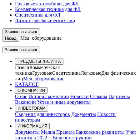
Грузовые автомобили для ФЛ
Коммерческая техника для ФЛ
Спецтехника для ФЛ
Лизинг для физических лиц
Заявка на лизинг
Мед. оборудование
Назад
Заявка на лизинг
ПРЕДМЕТЫ ЛИЗИНГА
Газели
Коммерческая
техника
Грузовые
Спецтехника
Легковые
Для физических
лиц
Мед. оборудование
КАТАЛОГ
О КОМПАНИИ
О нас
История компании
Новости
Отзывы
Партнеры
Вакансии
Устав и иные документы
ИНВЕСТОРАМ
Сведения для инвесторов
Документы
Новости
инвесторам
ИНФОРМАЦИЯ
Документы
Медиа
Правила
Банковские реквизиты
Учет
лизинга в 2022 г.
Видеоинструкции