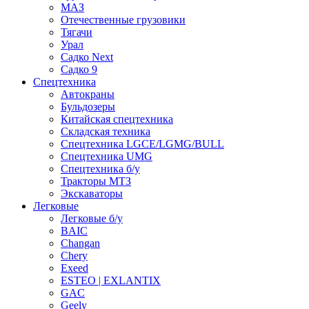
МАЗ
Отечественные грузовики
Тягачи
Урал
Садко Next
Садко 9
Спецтехника
Автокраны
Бульдозеры
Китайская спецтехника
Складская техника
Спецтехника LGCE/LGMG/BULL
Спецтехника UMG
Спецтехника б/у
Тракторы МТЗ
Экскаваторы
Легковые
Легковые б/у
BAIC
Changan
Chery
Exeed
ESTEO | EXLANTIX
GAC
Geely