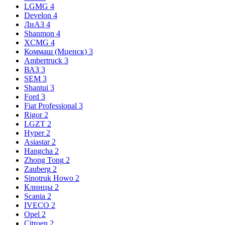
LGMG
4
Develon
4
ЛиАЗ
4
Shanmon
4
XCMG
4
Коммаш (Мценск)
3
Ambertruck
3
ВАЗ
3
SEM
3
Shantui
3
Ford
3
Fiat Professional
3
Rigor
2
LGZT
2
Hyper
2
Asiastar
2
Hangcha
2
Zhong Tong
2
Zauberg
2
Sinotruk Howo
2
Клинцы
2
Scania
2
IVECO
2
Opel
2
Citroen
2