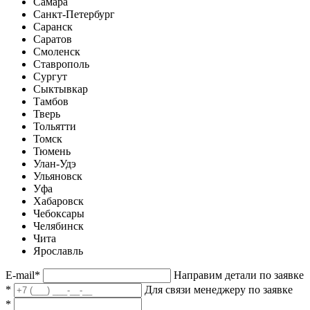
Самара
Санкт-Петербург
Саранск
Саратов
Смоленск
Ставрополь
Сургут
Сыктывкар
Тамбов
Тверь
Тольятти
Томск
Тюмень
Улан-Удэ
Ульяновск
Уфа
Хабаровск
Чебоксары
Челябинск
Чита
Ярославль
E-mail
*
Направим детали по заявке
*
Для связи менеджеру по заявке
*