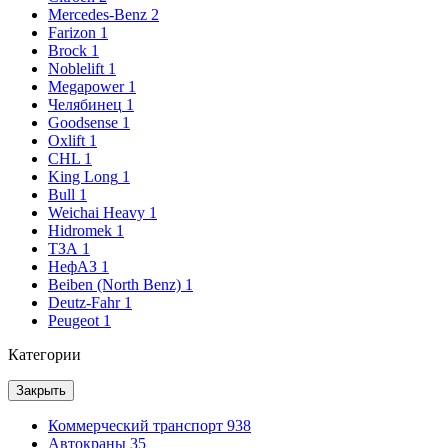
Mercedes-Benz
2
Farizon
1
Brock
1
Noblelift
1
Megapower
1
Челябинец
1
Goodsense
1
Oxlift
1
CHL
1
King Long
1
Bull
1
Weichai Heavy
1
Hidromek
1
ТЗА
1
НефАЗ
1
Beiben (North Benz)
1
Deutz-Fahr
1
Peugeot
1
Категории
Закрыть
Коммерческий транспорт
938
Автокраны
35