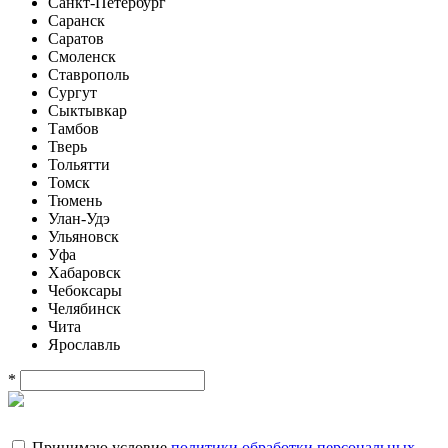
Санкт-Петербург
Саранск
Саратов
Смоленск
Ставрополь
Сургут
Сыктывкар
Тамбов
Тверь
Тольятти
Томск
Тюмень
Улан-Удэ
Ульяновск
Уфа
Хабаровск
Чебоксары
Челябинск
Чита
Ярославль
*
Принимаю условие
политики обработки персональных