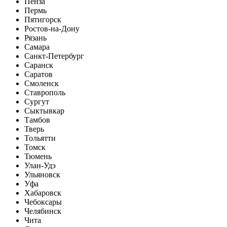
Пенза
Пермь
Пятигорск
Ростов-на-Дону
Рязань
Самара
Санкт-Петербург
Саранск
Саратов
Смоленск
Ставрополь
Сургут
Сыктывкар
Тамбов
Тверь
Тольятти
Томск
Тюмень
Улан-Удэ
Ульяновск
Уфа
Хабаровск
Чебоксары
Челябинск
Чита