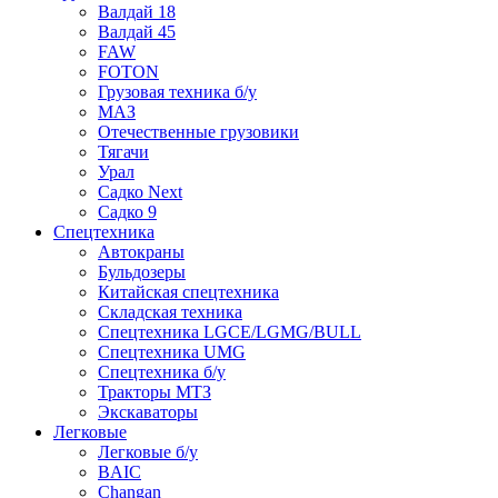
Валдай 18
Валдай 45
FAW
FOTON
Грузовая техника б/у
МАЗ
Отечественные грузовики
Тягачи
Урал
Садко Next
Садко 9
Спецтехника
Автокраны
Бульдозеры
Китайская спецтехника
Складская техника
Спецтехника LGCE/LGMG/BULL
Спецтехника UMG
Спецтехника б/у
Тракторы МТЗ
Экскаваторы
Легковые
Легковые б/у
BAIC
Changan