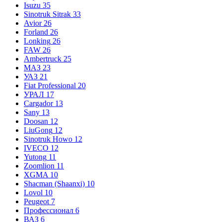
Isuzu
35
Sinotruk Sitrak
33
Avior
26
Forland
26
Lonking
26
FAW
26
Ambertruck
25
МАЗ
23
УАЗ
21
Fiat Professional
20
УРАЛ
17
Cargador
13
Sany
13
Doosan
12
LiuGong
12
Sinotruk Howo
12
IVECO
12
Yutong
11
Zoomlion
11
XGMA
10
Shacman (Shaanxi)
10
Lovol
10
Peugeot
7
Профессионал
6
ВАЗ
6