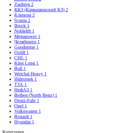
Zauberg
2
ККЗ (Камышинский КЗ)
2
Клинцы
2
Scania
2
Brock
1
Noblelift
1
Megapower
1
Челябинец
1
Goodsense
1
Oxlift
1
CHL
1
King Long
1
Bull
1
Weichai Heavy
1
Hidromek
1
ТЗА
1
НефАЗ
1
Beiben (North Benz)
1
Deutz-Fahr
1
Opel
1
Volkswagen
1
Renault
1
Hyundai
1
Категории