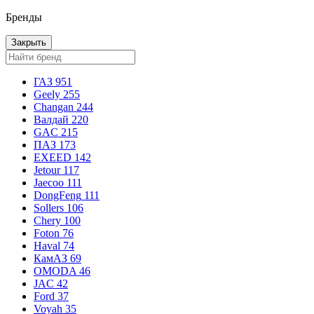
Бренды
Закрыть
ГАЗ
951
Geely
255
Changan
244
Валдай
220
GAC
215
ПАЗ
173
EXEED
142
Jetour
117
Jaecoo
111
DongFeng
111
Sollers
106
Chery
100
Foton
76
Haval
74
КамАЗ
69
OMODA
46
JAC
42
Ford
37
Voyah
35