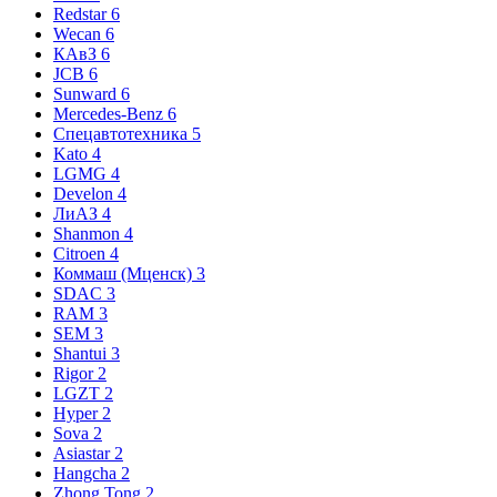
Redstar
6
Wecan
6
КАвЗ
6
JCB
6
Sunward
6
Mercedes-Benz
6
Спецавтотехника
5
Kato
4
LGMG
4
Develon
4
ЛиАЗ
4
Shanmon
4
Citroen
4
Коммаш (Мценск)
3
SDAC
3
RAM
3
SEM
3
Shantui
3
Rigor
2
LGZT
2
Hyper
2
Sova
2
Asiastar
2
Hangcha
2
Zhong Tong
2