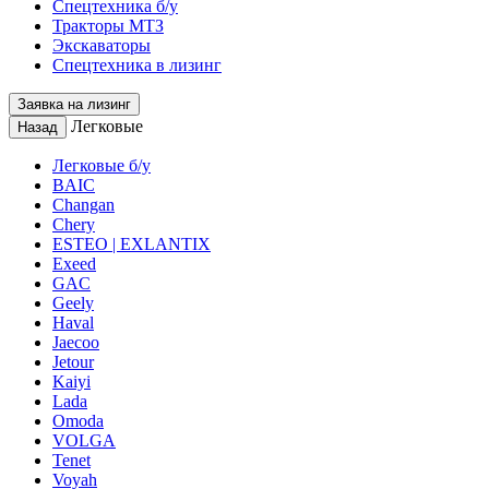
Спецтехника б/у
Тракторы МТЗ
Экскаваторы
Спецтехника в лизинг
Заявка на лизинг
Легковые
Назад
Легковые б/у
BAIC
Changan
Chery
ESTEO | EXLANTIX
Exeed
GAC
Geely
Haval
Jaecoo
Jetour
Kaiyi
Lada
Omoda
VOLGA
Tenet
Voyah