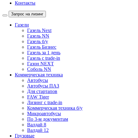
Контакты
Запрос на лизинг
Газели
Газель Next
Газель NN
Газель б/у
Газель Бизнес
Газель за 1 день
Газель с trade-in
Газон NEXT
Соболь NN
Коммерческая техника
Автобусы
Автобусы ПАЗ
Для стартапов
FAW Tiger
Лизинг с trade-in
Коммерческая техника б/у
Микроавтобусы
По 3-м документам
Валдай 8
Валдай 12
Грузовые