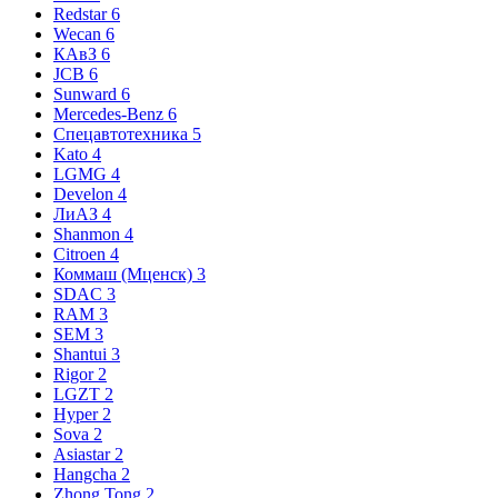
Redstar
6
Wecan
6
КАвЗ
6
JCB
6
Sunward
6
Mercedes-Benz
6
Спецавтотехника
5
Kato
4
LGMG
4
Develon
4
ЛиАЗ
4
Shanmon
4
Citroen
4
Коммаш (Мценск)
3
SDAC
3
RAM
3
SEM
3
Shantui
3
Rigor
2
LGZT
2
Hyper
2
Sova
2
Asiastar
2
Hangcha
2
Zhong Tong
2