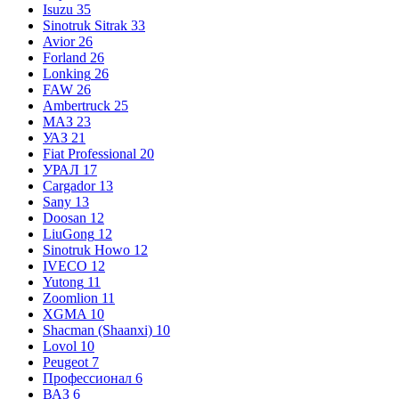
Isuzu
35
Sinotruk Sitrak
33
Avior
26
Forland
26
Lonking
26
FAW
26
Ambertruck
25
МАЗ
23
УАЗ
21
Fiat Professional
20
УРАЛ
17
Cargador
13
Sany
13
Doosan
12
LiuGong
12
Sinotruk Howo
12
IVECO
12
Yutong
11
Zoomlion
11
XGMA
10
Shacman (Shaanxi)
10
Lovol
10
Peugeot
7
Профессионал
6
ВАЗ
6