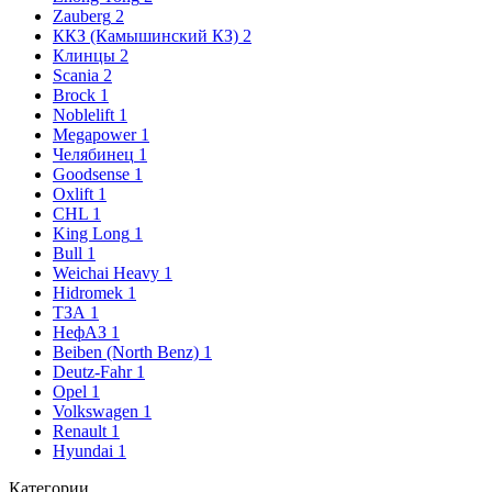
Zauberg
2
ККЗ (Камышинский КЗ)
2
Клинцы
2
Scania
2
Brock
1
Noblelift
1
Megapower
1
Челябинец
1
Goodsense
1
Oxlift
1
CHL
1
King Long
1
Bull
1
Weichai Heavy
1
Hidromek
1
ТЗА
1
НефАЗ
1
Beiben (North Benz)
1
Deutz-Fahr
1
Opel
1
Volkswagen
1
Renault
1
Hyundai
1
Категории