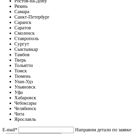
Ростов-на-Дону
Рязань
Самара
Санкт-Петербург
Саранск
Саратов
Смоленск
Ставрополь
Сургут
Сыктывкар
Тамбов
Тверь
Тольятти
Томск
Тюмень
Улан-Удэ
Ульяновск
Уфа
Хабаровск
Чебоксары
Челябинск
Чита
Ярославль
E-mail
*
Направим детали по заявке