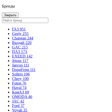
Бренды
Закрыть
ГАЗ
951
Geely
255
Changan
244
Валдай
220
GAC
215
ПАЗ
173
EXEED
142
Jetour
117
Jaecoo
111
DongFeng
111
Sollers
106
Chery
100
Foton
76
Haval
74
КамАЗ
69
OMODA
46
JAC
42
Ford
37
Voyah
35