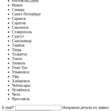
Ростов-на-Дону
Рязань
Самара
Санкт-Петербург
Саранск
Саратов
Смоленск
Ставрополь
Сургут
Сыктывкар
Тамбов
Тверь
Тольятти
Томск
Тюмень
Улан-Удэ
Ульяновск
Уфа
Хабаровск
Чебоксары
Челябинск
Чита
Ярославль
E-mail
*
Направим детали по заявке