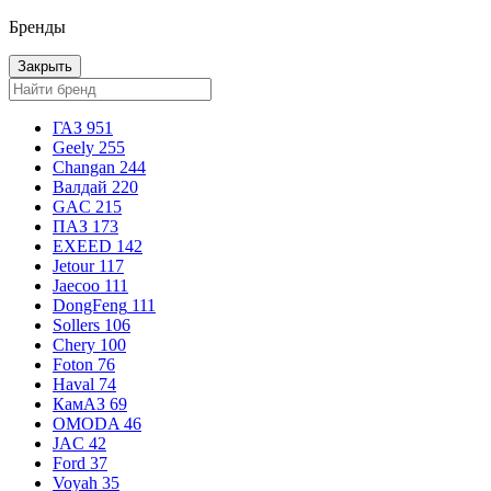
Бренды
Закрыть
ГАЗ
951
Geely
255
Changan
244
Валдай
220
GAC
215
ПАЗ
173
EXEED
142
Jetour
117
Jaecoo
111
DongFeng
111
Sollers
106
Chery
100
Foton
76
Haval
74
КамАЗ
69
OMODA
46
JAC
42
Ford
37
Voyah
35