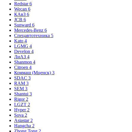
Redstar
6
Wecan
6
КАвЗ
6
JCB
6
Sunward
6
Mercedes-Benz
6
Спецавтотехника
5
Kato
4
LGMG
4
Develon
4
ЛиАЗ
4
Shanmon
4
Citroen
4
Коммаш (Мценск)
3
SDAC
3
RAM
3
SEM
3
Shantui
3
Rigor
2
LGZT
2
Hyper
2
Sova
2
Asiastar
2
Hangcha
2
Zhong Tong
2