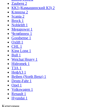
Zauberg
2
ККЗ (Камышинский КЗ)
2
Клинцы
2
Scania
2
Brock
1
Noblelift
1
Megapower
1
Челябинец
1
Goodsense
1
Oxlift
1
CHL
1
King Long
1
Bull
1
Weichai Heavy
1
Hidromek
1
ТЗА
1
НефАЗ
1
Beiben (North Benz)
1
Deutz-Fahr
1
Opel
1
Volkswagen
1
Renault
1
Hyundai
1
Категории