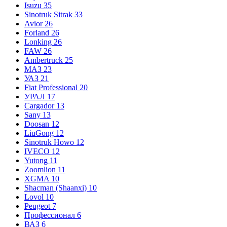
Isuzu
35
Sinotruk Sitrak
33
Avior
26
Forland
26
Lonking
26
FAW
26
Ambertruck
25
МАЗ
23
УАЗ
21
Fiat Professional
20
УРАЛ
17
Cargador
13
Sany
13
Doosan
12
LiuGong
12
Sinotruk Howo
12
IVECO
12
Yutong
11
Zoomlion
11
XGMA
10
Shacman (Shaanxi)
10
Lovol
10
Peugeot
7
Профессионал
6
ВАЗ
6