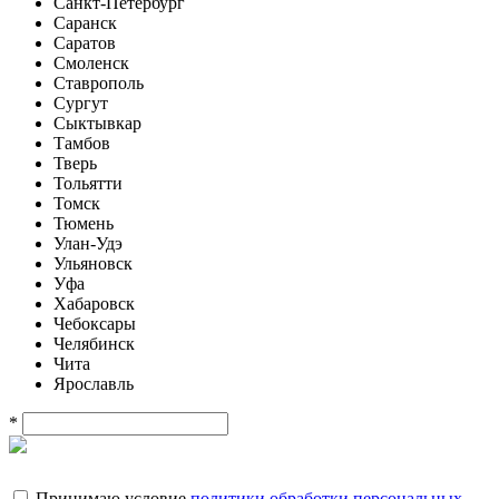
Санкт-Петербург
Саранск
Саратов
Смоленск
Ставрополь
Сургут
Сыктывкар
Тамбов
Тверь
Тольятти
Томск
Тюмень
Улан-Удэ
Ульяновск
Уфа
Хабаровск
Чебоксары
Челябинск
Чита
Ярославль
*
Принимаю условие
политики обработки персональных