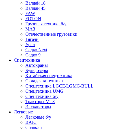
Валдай 18
Валдай 45
FAW
FOTON
Грузовая техника б/у
МАЗ
Отечественные грузовики
Тягачи
Урал
Садко Next
Садко 9
Спецтехника
Автокраны
Бульдозеры
Китайская спецтехника
Складская техника
Спецтехника LGCE/LGMG/BULL
Спецтехника UMG
Спецтехника б/у
Тракторы МТЗ
Экскаваторы
Легковые
Легковые б/у
BAIC
Changan