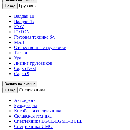
Грузовые
Назад
Валдай 18
Валдай 45
FAW
FOTON
Грузовая техника б/у
МАЗ
Отечественные грузовики
Тягачи
Урал
Лизинг грузовиков
Садко Next
Садко 9
Заявка на лизинг
Спецтехника
Назад
Автокраны
Бульдозеры
Китайская спецтехника
Складская техника
Спецтехника LGCE/LGMG/BULL
Спецтехника UMG