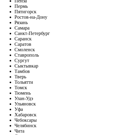
Пенза
Пермь
Пятигорск
Ростов-на-Дону
Рязань
Самара
Санкт-Петербург
Саранск
Саратов
Смоленск
Ставрополь
Сургут
Сыктывкар
Тамбов
Тверь
Тольятти
Томск
Тюмень
Улан-Удэ
Ульяновск
Уфа
Хабаровск
Чебоксары
Челябинск
Чита