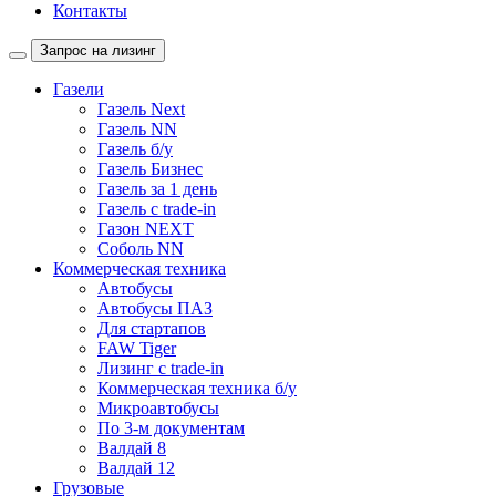
Контакты
Запрос на лизинг
Газели
Газель Next
Газель NN
Газель б/у
Газель Бизнес
Газель за 1 день
Газель с trade-in
Газон NEXT
Соболь NN
Коммерческая техника
Автобусы
Автобусы ПАЗ
Для стартапов
FAW Tiger
Лизинг с trade-in
Коммерческая техника б/у
Микроавтобусы
По 3-м документам
Валдай 8
Валдай 12
Грузовые