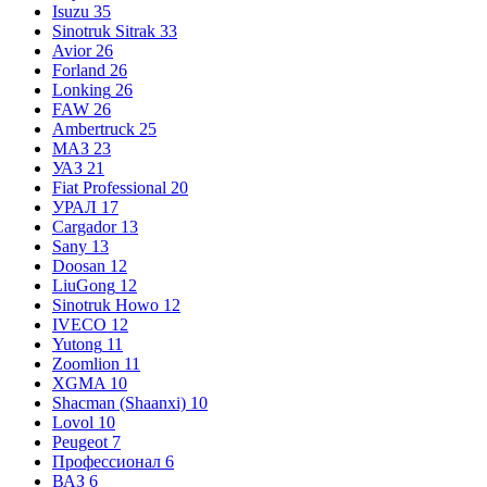
Isuzu
35
Sinotruk Sitrak
33
Avior
26
Forland
26
Lonking
26
FAW
26
Ambertruck
25
МАЗ
23
УАЗ
21
Fiat Professional
20
УРАЛ
17
Cargador
13
Sany
13
Doosan
12
LiuGong
12
Sinotruk Howo
12
IVECO
12
Yutong
11
Zoomlion
11
XGMA
10
Shacman (Shaanxi)
10
Lovol
10
Peugeot
7
Профессионал
6
ВАЗ
6