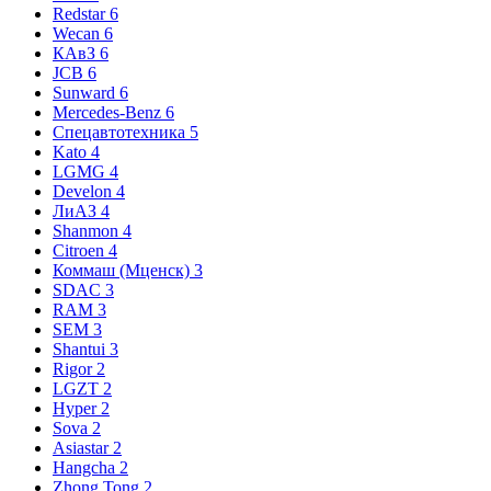
Redstar
6
Wecan
6
КАвЗ
6
JCB
6
Sunward
6
Mercedes-Benz
6
Спецавтотехника
5
Kato
4
LGMG
4
Develon
4
ЛиАЗ
4
Shanmon
4
Citroen
4
Коммаш (Мценск)
3
SDAC
3
RAM
3
SEM
3
Shantui
3
Rigor
2
LGZT
2
Hyper
2
Sova
2
Asiastar
2
Hangcha
2
Zhong Tong
2