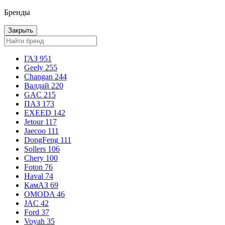
Бренды
Закрыть
ГАЗ
951
Geely
255
Changan
244
Валдай
220
GAC
215
ПАЗ
173
EXEED
142
Jetour
117
Jaecoo
111
DongFeng
111
Sollers
106
Chery
100
Foton
76
Haval
74
КамАЗ
69
OMODA
46
JAC
42
Ford
37
Voyah
35