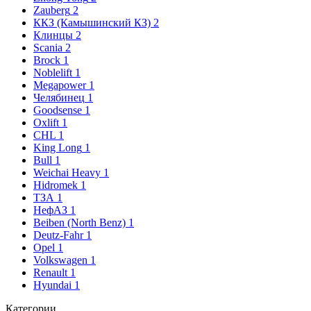
Zauberg
2
ККЗ (Камышинский КЗ)
2
Клинцы
2
Scania
2
Brock
1
Noblelift
1
Megapower
1
Челябинец
1
Goodsense
1
Oxlift
1
CHL
1
King Long
1
Bull
1
Weichai Heavy
1
Hidromek
1
ТЗА
1
НефАЗ
1
Beiben (North Benz)
1
Deutz-Fahr
1
Opel
1
Volkswagen
1
Renault
1
Hyundai
1
Категории