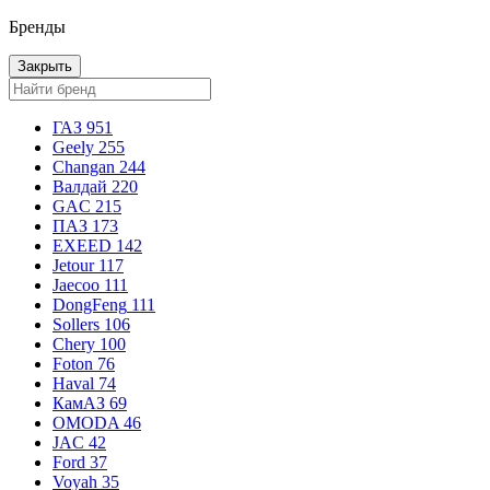
Бренды
Закрыть
ГАЗ
951
Geely
255
Changan
244
Валдай
220
GAC
215
ПАЗ
173
EXEED
142
Jetour
117
Jaecoo
111
DongFeng
111
Sollers
106
Chery
100
Foton
76
Haval
74
КамАЗ
69
OMODA
46
JAC
42
Ford
37
Voyah
35