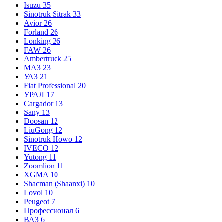
Isuzu
35
Sinotruk Sitrak
33
Avior
26
Forland
26
Lonking
26
FAW
26
Ambertruck
25
МАЗ
23
УАЗ
21
Fiat Professional
20
УРАЛ
17
Cargador
13
Sany
13
Doosan
12
LiuGong
12
Sinotruk Howo
12
IVECO
12
Yutong
11
Zoomlion
11
XGMA
10
Shacman (Shaanxi)
10
Lovol
10
Peugeot
7
Профессионал
6
ВАЗ
6