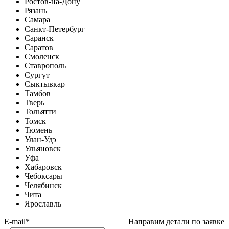
Ростов-на-Дону
Рязань
Самара
Санкт-Петербург
Саранск
Саратов
Смоленск
Ставрополь
Сургут
Сыктывкар
Тамбов
Тверь
Тольятти
Томск
Тюмень
Улан-Удэ
Ульяновск
Уфа
Хабаровск
Чебоксары
Челябинск
Чита
Ярославль
E-mail
*
Направим детали по заявке