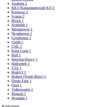
Zauberg
2
ККЗ (Камышинский КЗ)
2
Клинцы
2
Scania
2
Brock
1
Noblelift
1
Megapower
1
Челябинец
1
Goodsense
1
Oxlift
1
CHL
1
King Long
1
Bull
1
Weichai Heavy
1
Hidromek
1
ТЗА
1
НефАЗ
1
Beiben (North Benz)
1
Deutz-Fahr
1
Opel
1
Volkswagen
1
Renault
1
Hyundai
1
Категории