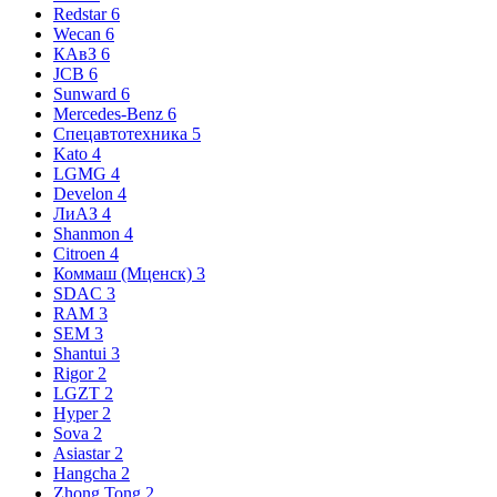
Redstar
6
Wecan
6
КАвЗ
6
JCB
6
Sunward
6
Mercedes-Benz
6
Спецавтотехника
5
Kato
4
LGMG
4
Develon
4
ЛиАЗ
4
Shanmon
4
Citroen
4
Коммаш (Мценск)
3
SDAC
3
RAM
3
SEM
3
Shantui
3
Rigor
2
LGZT
2
Hyper
2
Sova
2
Asiastar
2
Hangcha
2
Zhong Tong
2