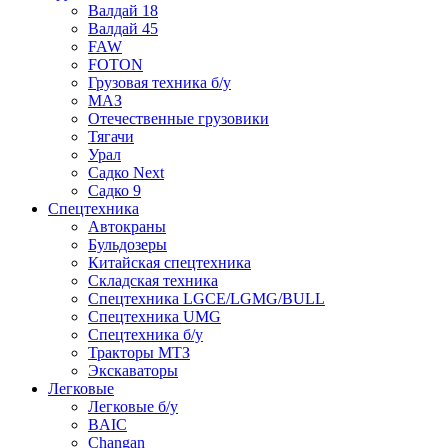
Валдай 18
Валдай 45
FAW
FOTON
Грузовая техника б/у
МАЗ
Отечественные грузовики
Тягачи
Урал
Садко Next
Садко 9
Спецтехника
Автокраны
Бульдозеры
Китайская спецтехника
Складская техника
Спецтехника LGCE/LGMG/BULL
Спецтехника UMG
Спецтехника б/у
Тракторы МТЗ
Экскаваторы
Легковые
Легковые б/у
BAIC
Changan