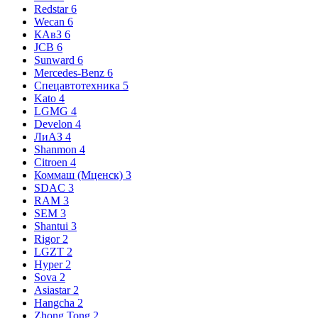
Redstar
6
Wecan
6
КАвЗ
6
JCB
6
Sunward
6
Mercedes-Benz
6
Спецавтотехника
5
Kato
4
LGMG
4
Develon
4
ЛиАЗ
4
Shanmon
4
Citroen
4
Коммаш (Мценск)
3
SDAC
3
RAM
3
SEM
3
Shantui
3
Rigor
2
LGZT
2
Hyper
2
Sova
2
Asiastar
2
Hangcha
2
Zhong Tong
2