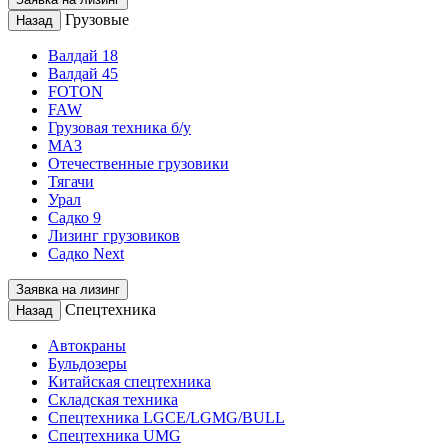
Грузовые
Назад
Валдай 18
Валдай 45
FOTON
FAW
Грузовая техника б/у
МАЗ
Отечественные грузовики
Тягачи
Урал
Садко 9
Лизинг грузовиков
Садко Next
Заявка на лизинг
Спецтехника
Назад
Автокраны
Бульдозеры
Китайская спецтехника
Складская техника
Спецтехника LGCE/LGMG/BULL
Спецтехника UMG