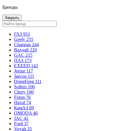
Бренды
Закрыть
ГАЗ
951
Geely
255
Changan
244
Валдай
220
GAC
215
ПАЗ
173
EXEED
142
Jetour
117
Jaecoo
111
DongFeng
111
Sollers
106
Chery
100
Foton
76
Haval
74
КамАЗ
69
OMODA
46
JAC
42
Ford
37
Voyah
35