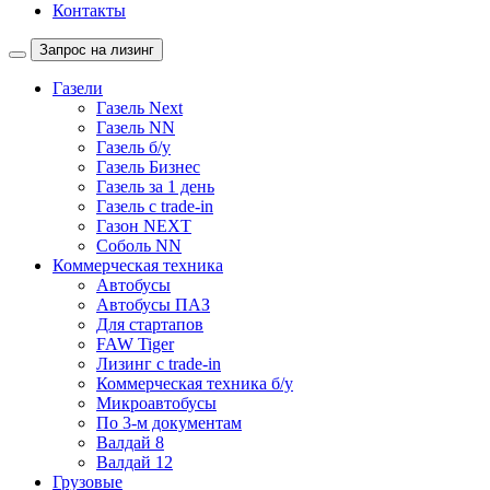
Контакты
Запрос на лизинг
Газели
Газель Next
Газель NN
Газель б/у
Газель Бизнес
Газель за 1 день
Газель с trade-in
Газон NEXT
Соболь NN
Коммерческая техника
Автобусы
Автобусы ПАЗ
Для стартапов
FAW Tiger
Лизинг с trade-in
Коммерческая техника б/у
Микроавтобусы
По 3-м документам
Валдай 8
Валдай 12
Грузовые