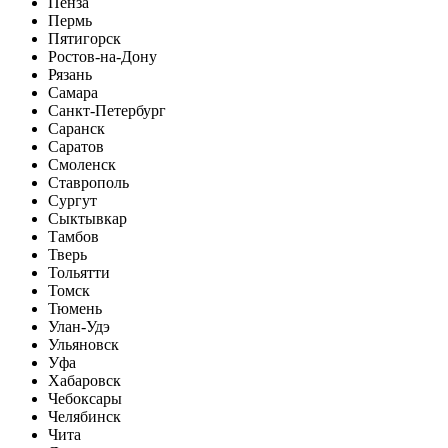
Пенза
Пермь
Пятигорск
Ростов-на-Дону
Рязань
Самара
Санкт-Петербург
Саранск
Саратов
Смоленск
Ставрополь
Сургут
Сыктывкар
Тамбов
Тверь
Тольятти
Томск
Тюмень
Улан-Удэ
Ульяновск
Уфа
Хабаровск
Чебоксары
Челябинск
Чита