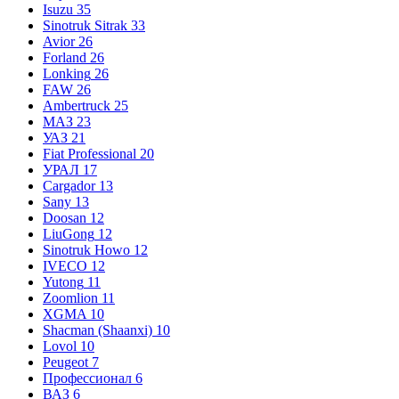
Isuzu
35
Sinotruk Sitrak
33
Avior
26
Forland
26
Lonking
26
FAW
26
Ambertruck
25
МАЗ
23
УАЗ
21
Fiat Professional
20
УРАЛ
17
Cargador
13
Sany
13
Doosan
12
LiuGong
12
Sinotruk Howo
12
IVECO
12
Yutong
11
Zoomlion
11
XGMA
10
Shacman (Shaanxi)
10
Lovol
10
Peugeot
7
Профессионал
6
ВАЗ
6