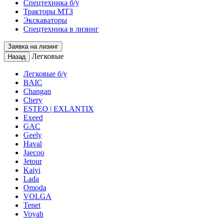
Спецтехника б/у
Тракторы МТЗ
Экскаваторы
Спецтехника в лизинг
Заявка на лизинг
Легковые
Назад
Легковые б/у
BAIC
Changan
Chery
ESTEO | EXLANTIX
Exeed
GAC
Geely
Haval
Jaecoo
Jetour
Kaiyi
Lada
Omoda
VOLGA
Tenet
Voyah