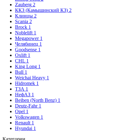
Zauberg
2
ККЗ (Камышинский КЗ)
2
Клинцы
2
Scania
2
Brock
1
Noblelift
1
Megapower
1
Челябинец
1
Goodsense
1
Oxlift
1
CHL
1
King Long
1
Bull
1
Weichai Heavy
1
Hidromek
1
ТЗА
1
НефАЗ
1
Beiben (North Benz)
1
Deutz-Fahr
1
Opel
1
Volkswagen
1
Renault
1
Hyundai
1
Категории