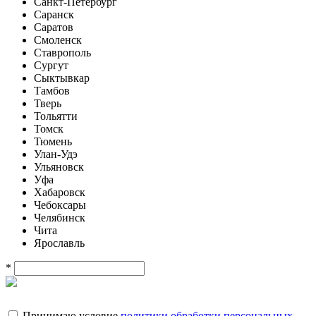
Санкт-Петербург
Саранск
Саратов
Смоленск
Ставрополь
Сургут
Сыктывкар
Тамбов
Тверь
Тольятти
Томск
Тюмень
Улан-Удэ
Ульяновск
Уфа
Хабаровск
Чебоксары
Челябинск
Чита
Ярославль
*
Принимаю условие
политики обработки персональных