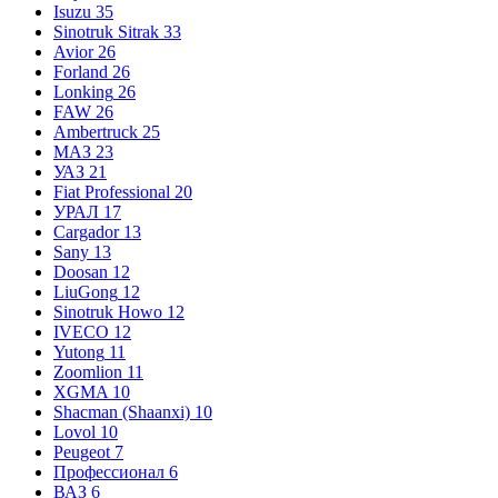
Isuzu
35
Sinotruk Sitrak
33
Avior
26
Forland
26
Lonking
26
FAW
26
Ambertruck
25
МАЗ
23
УАЗ
21
Fiat Professional
20
УРАЛ
17
Cargador
13
Sany
13
Doosan
12
LiuGong
12
Sinotruk Howo
12
IVECO
12
Yutong
11
Zoomlion
11
XGMA
10
Shacman (Shaanxi)
10
Lovol
10
Peugeot
7
Профессионал
6
ВАЗ
6