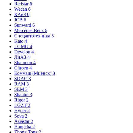
Redstar
6
Wecan
6
КАвЗ
6
JCB
6
Sunward
6
Mercedes-Benz
6
Спецавтотехника
5
Kato
4
LGMG
4
Develon
4
ЛиАЗ
4
Shanmon
4
Citroen
4
Коммаш (Мценск)
3
SDAC
3
RAM
3
SEM
3
Shantui
3
Rigor
2
LGZT
2
Hyper
2
Sova
2
Asiastar
2
Hangcha
2
Zhong Tong
2