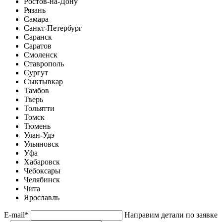
Ростов-на-Дону
Рязань
Самара
Санкт-Петербург
Саранск
Саратов
Смоленск
Ставрополь
Сургут
Сыктывкар
Тамбов
Тверь
Тольятти
Томск
Тюмень
Улан-Удэ
Ульяновск
Уфа
Хабаровск
Чебоксары
Челябинск
Чита
Ярославль
E-mail
*
Направим детали по заявке