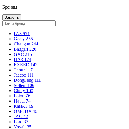
Бренды
Закрыть
ГАЗ
951
Geely
255
Changan
244
Валдай
220
GAC
215
ПАЗ
173
EXEED
142
Jetour
117
Jaecoo
111
DongFeng
111
Sollers
106
Chery
100
Foton
76
Haval
74
КамАЗ
69
OMODA
46
JAC
42
Ford
37
Voyah
35