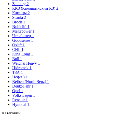
Zauberg
2
ККЗ (Камышинский КЗ)
2
Клинцы
2
Scania
2
Brock
1
Noblelift
1
Megapower
1
Челябинец
1
Goodsense
1
Oxlift
1
CHL
1
King Long
1
Bull
1
Weichai Heavy
1
Hidromek
1
ТЗА
1
НефАЗ
1
Beiben (North Benz)
1
Deutz-Fahr
1
Opel
1
Volkswagen
1
Renault
1
Hyundai
1
Категории