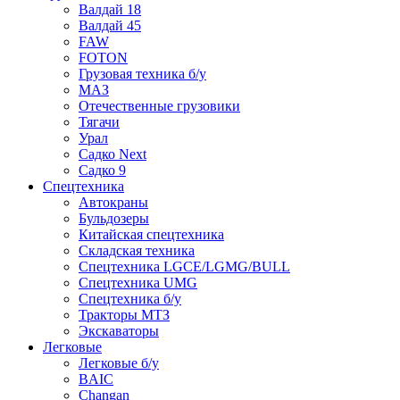
Валдай 18
Валдай 45
FAW
FOTON
Грузовая техника б/у
МАЗ
Отечественные грузовики
Тягачи
Урал
Садко Next
Садко 9
Спецтехника
Автокраны
Бульдозеры
Китайская спецтехника
Складская техника
Спецтехника LGCE/LGMG/BULL
Спецтехника UMG
Спецтехника б/у
Тракторы МТЗ
Экскаваторы
Легковые
Легковые б/у
BAIC
Changan