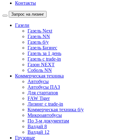
Контакты
Запрос на лизинг
Газели
Газель Next
Газель NN
Газель б/у
Газель Бизнес
Газель за 1 день
Газель с trade-in
Газон NEXT
Соболь NN
Коммерческая техника
Автобусы
Автобусы ПАЗ
Для стартапов
FAW Tiger
Лизинг с trade-in
Коммерческая техника б/у
Микроавтобусы
По 3-м документам
Валдай 8
Валдай 12
Грузовые