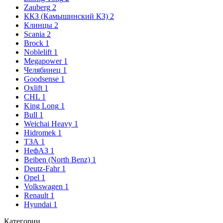
Zauberg
2
ККЗ (Камышинский КЗ)
2
Клинцы
2
Scania
2
Brock
1
Noblelift
1
Megapower
1
Челябинец
1
Goodsense
1
Oxlift
1
CHL
1
King Long
1
Bull
1
Weichai Heavy
1
Hidromek
1
ТЗА
1
НефАЗ
1
Beiben (North Benz)
1
Deutz-Fahr
1
Opel
1
Volkswagen
1
Renault
1
Hyundai
1
Категории