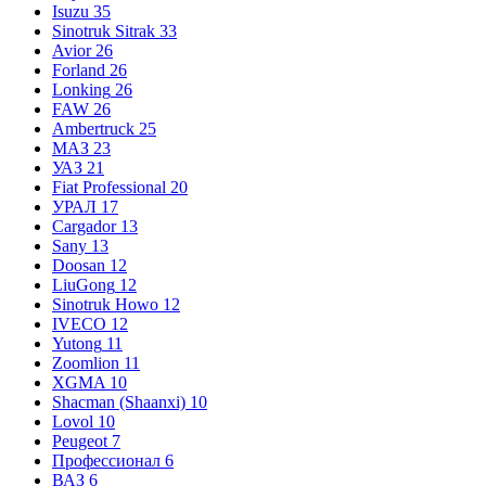
Isuzu
35
Sinotruk Sitrak
33
Avior
26
Forland
26
Lonking
26
FAW
26
Ambertruck
25
МАЗ
23
УАЗ
21
Fiat Professional
20
УРАЛ
17
Cargador
13
Sany
13
Doosan
12
LiuGong
12
Sinotruk Howo
12
IVECO
12
Yutong
11
Zoomlion
11
XGMA
10
Shacman (Shaanxi)
10
Lovol
10
Peugeot
7
Профессионал
6
ВАЗ
6