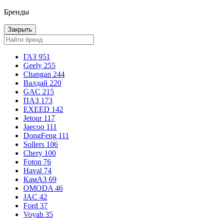
Бренды
Закрыть
ГАЗ
951
Geely
255
Changan
244
Валдай
220
GAC
215
ПАЗ
173
EXEED
142
Jetour
117
Jaecoo
111
DongFeng
111
Sollers
106
Chery
100
Foton
76
Haval
74
КамАЗ
69
OMODA
46
JAC
42
Ford
37
Voyah
35