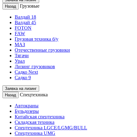
Грузовые
Назад
Валдай 18
Валдай 45
FOTON
FAW
Грузовая техника б/у
МАЗ
Отечественные грузовики
Тягачи
Урал
Лизинг грузовиков
Садко Next
Садко 9
Заявка на лизинг
Спецтехника
Назад
Автокраны
Бульдозеры
Китайская спецтехника
Складская техника
Спецтехника LGCE/LGMG/BULL
Спецтехника UMG