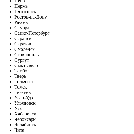
Пенза
Пермь
Пятигорск
Ростов-на-Дону
Рязань
Самара
Санкт-Петербург
Саранск
Саратов
Смоленск
Ставрополь
Сургут
Сыктывкар
Тамбов
Тверь
Тольятти
Томск
Тюмень
Улан-Удэ
Ульяновск
Уфа
Хабаровск
Чебоксары
Челябинск
Чита