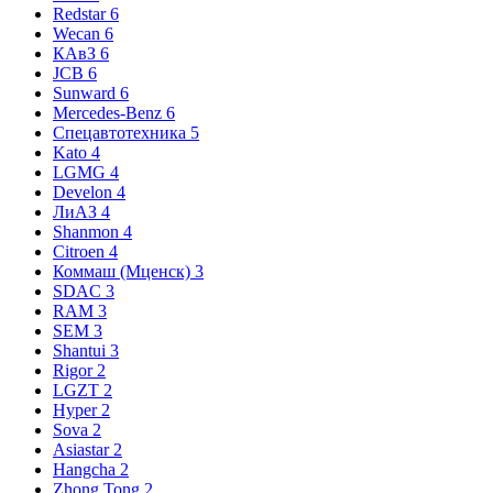
Redstar
6
Wecan
6
КАвЗ
6
JCB
6
Sunward
6
Mercedes-Benz
6
Спецавтотехника
5
Kato
4
LGMG
4
Develon
4
ЛиАЗ
4
Shanmon
4
Citroen
4
Коммаш (Мценск)
3
SDAC
3
RAM
3
SEM
3
Shantui
3
Rigor
2
LGZT
2
Hyper
2
Sova
2
Asiastar
2
Hangcha
2
Zhong Tong
2