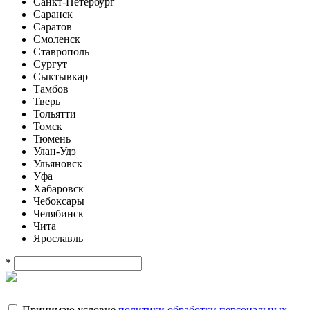
Санкт-Петербург
Саранск
Саратов
Смоленск
Ставрополь
Сургут
Сыктывкар
Тамбов
Тверь
Тольятти
Томск
Тюмень
Улан-Удэ
Ульяновск
Уфа
Хабаровск
Чебоксары
Челябинск
Чита
Ярославль
*
Принимаю условие
политики обработки персональных