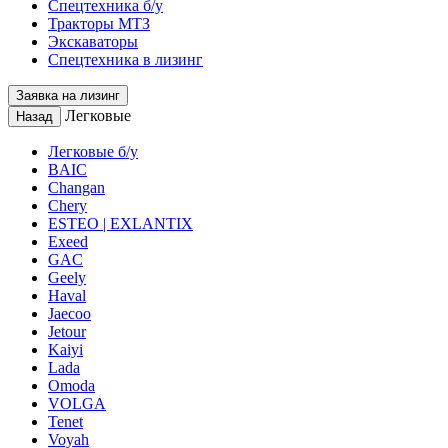
Спецтехника б/у
Тракторы МТЗ
Экскаваторы
Спецтехника в лизинг
Заявка на лизинг
Легковые
Назад
Легковые б/у
BAIC
Changan
Chery
ESTEO | EXLANTIX
Exeed
GAC
Geely
Haval
Jaecoo
Jetour
Kaiyi
Lada
Omoda
VOLGA
Tenet
Voyah