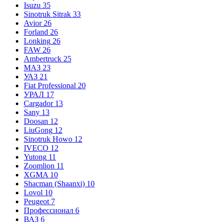
Isuzu
35
Sinotruk Sitrak
33
Avior
26
Forland
26
Lonking
26
FAW
26
Ambertruck
25
МАЗ
23
УАЗ
21
Fiat Professional
20
УРАЛ
17
Cargador
13
Sany
13
Doosan
12
LiuGong
12
Sinotruk Howo
12
IVECO
12
Yutong
11
Zoomlion
11
XGMA
10
Shacman (Shaanxi)
10
Lovol
10
Peugeot
7
Профессионал
6
ВАЗ
6