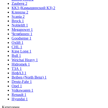
Zauberg
2
ККЗ (Камышинский КЗ)
2
Клинцы
2
Scania
2
Brock
1
Noblelift
1
Megapower
1
Челябинец
1
Goodsense
1
Oxlift
1
CHL
1
King Long
1
Bull
1
Weichai Heavy
1
Hidromek
1
ТЗА
1
НефАЗ
1
Beiben (North Benz)
1
Deutz-Fahr
1
Opel
1
Volkswagen
1
Renault
1
Hyundai
1
Категории