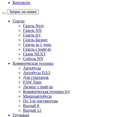
Контакты
Запрос на лизинг
Газели
Газель Next
Газель NN
Газель б/у
Газель Бизнес
Газель за 1 день
Газель с trade-in
Газон NEXT
Соболь NN
Коммерческая техника
Автобусы
Автобусы ПАЗ
Для стартапов
FAW Tiger
Лизинг с trade-in
Коммерческая техника б/у
Микроавтобусы
По 3-м документам
Валдай 8
Валдай 12
Грузовые