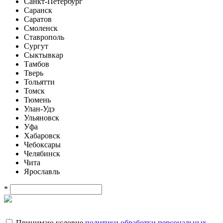
Санкт-Петербург
Саранск
Саратов
Смоленск
Ставрополь
Сургут
Сыктывкар
Тамбов
Тверь
Тольятти
Томск
Тюмень
Улан-Удэ
Ульяновск
Уфа
Хабаровск
Чебоксары
Челябинск
Чита
Ярославль
*
Принимаю условие
политики обработки персональных