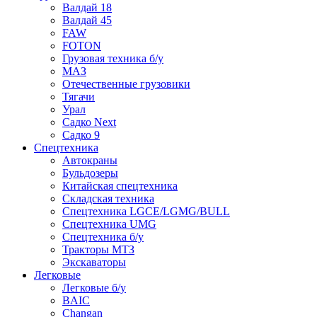
Валдай 18
Валдай 45
FAW
FOTON
Грузовая техника б/у
МАЗ
Отечественные грузовики
Тягачи
Урал
Садко Next
Садко 9
Спецтехника
Автокраны
Бульдозеры
Китайская спецтехника
Складская техника
Спецтехника LGCE/LGMG/BULL
Спецтехника UMG
Спецтехника б/у
Тракторы МТЗ
Экскаваторы
Легковые
Легковые б/у
BAIC
Changan