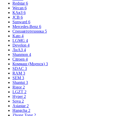
Redstar
6
Wecan
6
КАвЗ
6
JCB
6
Sunward
6
Mercedes-Benz
6
Спецавтотехника
5
Kato
4
LGMG
4
Develon
4
ЛиАЗ
4
Shanmon
4
Citroen
4
Коммаш (Мценск)
3
SDAC
3
RAM
3
SEM
3
Shantui
3
Rigor
2
LGZT
2
Hyper
2
Sova
2
Asiastar
2
Hangcha
2
Zhong Tong
2