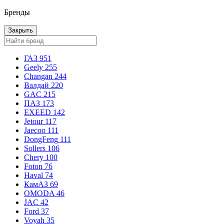
Бренды
Закрыть
ГАЗ
951
Geely
255
Changan
244
Валдай
220
GAC
215
ПАЗ
173
EXEED
142
Jetour
117
Jaecoo
111
DongFeng
111
Sollers
106
Chery
100
Foton
76
Haval
74
КамАЗ
69
OMODA
46
JAC
42
Ford
37
Voyah
35