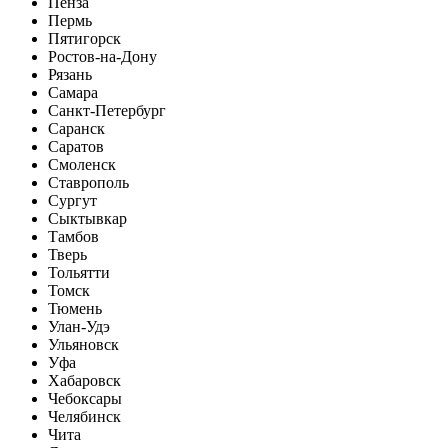
Пенза
Пермь
Пятигорск
Ростов-на-Дону
Рязань
Самара
Санкт-Петербург
Саранск
Саратов
Смоленск
Ставрополь
Сургут
Сыктывкар
Тамбов
Тверь
Тольятти
Томск
Тюмень
Улан-Удэ
Ульяновск
Уфа
Хабаровск
Чебоксары
Челябинск
Чита