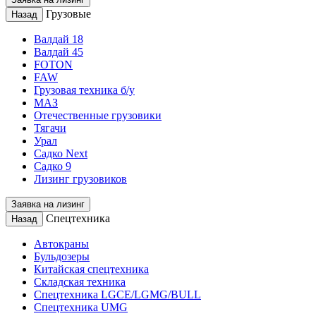
Грузовые
Назад
Валдай 18
Валдай 45
FOTON
FAW
Грузовая техника б/у
МАЗ
Отечественные грузовики
Тягачи
Урал
Садко Next
Садко 9
Лизинг грузовиков
Заявка на лизинг
Спецтехника
Назад
Автокраны
Бульдозеры
Китайская спецтехника
Складская техника
Спецтехника LGCE/LGMG/BULL
Спецтехника UMG