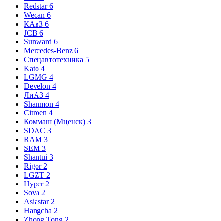
Redstar
6
Wecan
6
КАвЗ
6
JCB
6
Sunward
6
Mercedes-Benz
6
Спецавтотехника
5
Kato
4
LGMG
4
Develon
4
ЛиАЗ
4
Shanmon
4
Citroen
4
Коммаш (Мценск)
3
SDAC
3
RAM
3
SEM
3
Shantui
3
Rigor
2
LGZT
2
Hyper
2
Sova
2
Asiastar
2
Hangcha
2
Zhong Tong
2