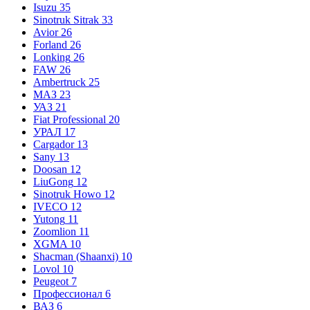
Isuzu
35
Sinotruk Sitrak
33
Avior
26
Forland
26
Lonking
26
FAW
26
Ambertruck
25
МАЗ
23
УАЗ
21
Fiat Professional
20
УРАЛ
17
Cargador
13
Sany
13
Doosan
12
LiuGong
12
Sinotruk Howo
12
IVECO
12
Yutong
11
Zoomlion
11
XGMA
10
Shacman (Shaanxi)
10
Lovol
10
Peugeot
7
Профессионал
6
ВАЗ
6