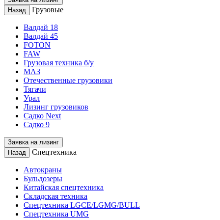
Грузовые
Назад
Валдай 18
Валдай 45
FOTON
FAW
Грузовая техника б/у
МАЗ
Отечественные грузовики
Тягачи
Урал
Лизинг грузовиков
Садко Next
Садко 9
Заявка на лизинг
Спецтехника
Назад
Автокраны
Бульдозеры
Китайская спецтехника
Складская техника
Спецтехника LGCE/LGMG/BULL
Спецтехника UMG