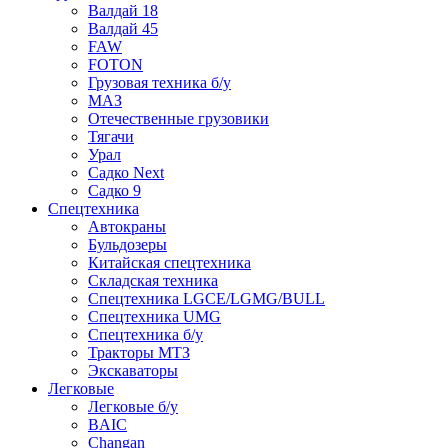
Валдай 18
Валдай 45
FAW
FOTON
Грузовая техника б/у
МАЗ
Отечественные грузовики
Тягачи
Урал
Садко Next
Садко 9
Спецтехника
Автокраны
Бульдозеры
Китайская спецтехника
Складская техника
Спецтехника LGCE/LGMG/BULL
Спецтехника UMG
Спецтехника б/у
Тракторы МТЗ
Экскаваторы
Легковые
Легковые б/у
BAIC
Changan