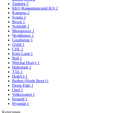
Zauberg
2
ККЗ (Камышинский КЗ)
2
Клинцы
2
Scania
2
Brock
1
Noblelift
1
Megapower
1
Челябинец
1
Goodsense
1
Oxlift
1
CHL
1
King Long
1
Bull
1
Weichai Heavy
1
Hidromek
1
ТЗА
1
НефАЗ
1
Beiben (North Benz)
1
Deutz-Fahr
1
Opel
1
Volkswagen
1
Renault
1
Hyundai
1
Категории