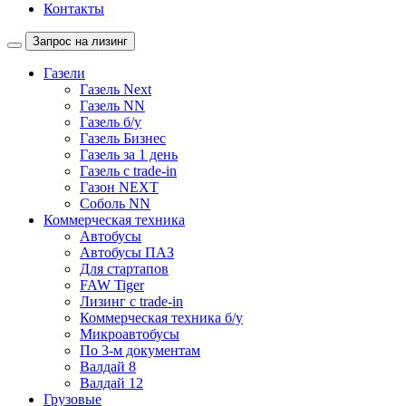
Контакты
Запрос на лизинг
Газели
Газель Next
Газель NN
Газель б/у
Газель Бизнес
Газель за 1 день
Газель с trade-in
Газон NEXT
Соболь NN
Коммерческая техника
Автобусы
Автобусы ПАЗ
Для стартапов
FAW Tiger
Лизинг с trade-in
Коммерческая техника б/у
Микроавтобусы
По 3-м документам
Валдай 8
Валдай 12
Грузовые