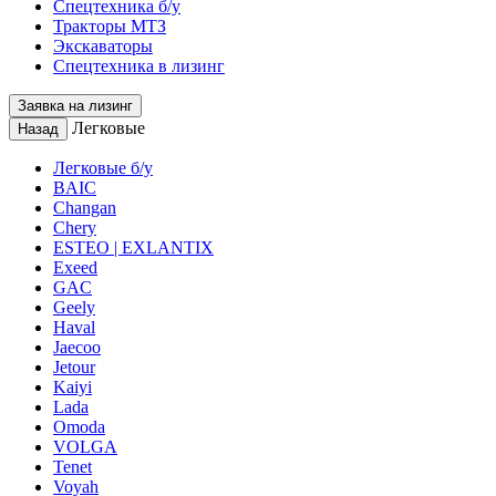
Спецтехника б/у
Тракторы МТЗ
Экскаваторы
Спецтехника в лизинг
Заявка на лизинг
Легковые
Назад
Легковые б/у
BAIC
Changan
Chery
ESTEO | EXLANTIX
Exeed
GAC
Geely
Haval
Jaecoo
Jetour
Kaiyi
Lada
Omoda
VOLGA
Tenet
Voyah