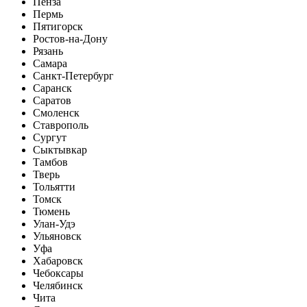
Пенза
Пермь
Пятигорск
Ростов-на-Дону
Рязань
Самара
Санкт-Петербург
Саранск
Саратов
Смоленск
Ставрополь
Сургут
Сыктывкар
Тамбов
Тверь
Тольятти
Томск
Тюмень
Улан-Удэ
Ульяновск
Уфа
Хабаровск
Чебоксары
Челябинск
Чита