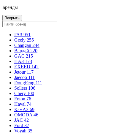
Бренды
Закрыть
ГАЗ
951
Geely
255
Changan
244
Валдай
220
GAC
215
ПАЗ
173
EXEED
142
Jetour
117
Jaecoo
111
DongFeng
111
Sollers
106
Chery
100
Foton
76
Haval
74
КамАЗ
69
OMODA
46
JAC
42
Ford
37
Voyah
35