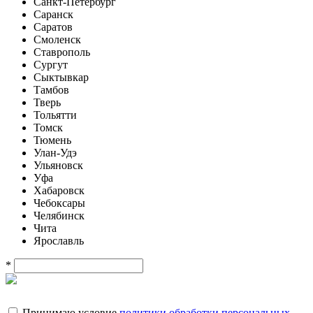
Санкт-Петербург
Саранск
Саратов
Смоленск
Ставрополь
Сургут
Сыктывкар
Тамбов
Тверь
Тольятти
Томск
Тюмень
Улан-Удэ
Ульяновск
Уфа
Хабаровск
Чебоксары
Челябинск
Чита
Ярославль
*
Принимаю условие
политики обработки персональных